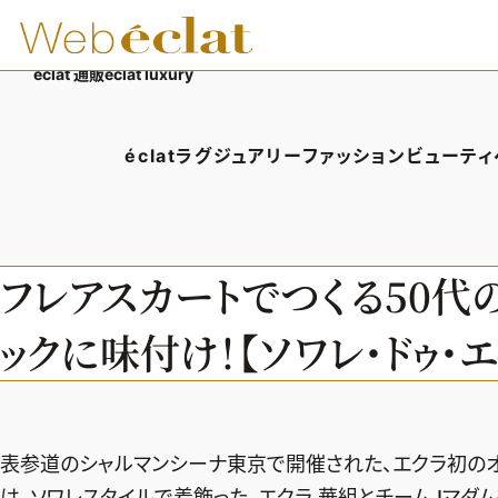
éclat 通販
éclat luxury
éclatラグジュアリー
ファッション
ビューティ
éclatラグジュアリーTOP
ファッションTOP
ビューテ
ラグジュアリーTOPICS
ファッションTOPICS
ヘアス
フレアスカートでつくる50代
NEOエグゼスタイル
8月の毎日コーデ
エイジ
ックに味付け！【ソワレ・ドゥ・エク
50代なに着てる？
メイク
ファッション特集
50代
表参道のシャルマンシーナ東京で開催された、エクラ初のオフ
は、ソワレスタイルで着飾った、エクラ 華組とチームJマダ