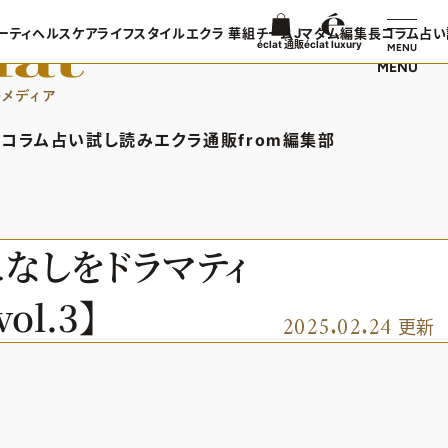
ーティ
ヘルスケア
ライフスタイル
エクラ 華組
チームJマダム
編集長コラム
占い
éclat 通販
éclat luxury
MENU
MENU
ンTOP
ビューティTOP
ヘルスケアTOP
ライフスタイルTOP
エクラ 華組TOP
チームJマダムTOP
編集長コラ
TOPICS
ヘアスタイル・ヘアケア
ヘルスケアTOPICS
車・家電
エクラ 華組メンバー一覧
チームJマダムメンバー一
あら、素敵
コラム
占い
試し読み
エクラ通販
from編集部
日コーデ
エイジングケア
更年期
ゴルフ
エクラ 華組ランキング
チームJマダムランキング
集長コラムTOP
占いTOP
エクラ通販TOP
from編集部TOP
着てる？
メイク
ストレッチ・エクササイズ
住まい
チームJマダム特集
ン特集
50代ベストコスメ
ダイエット
旅行＆グルメ
バー一覧
ら、素敵☆ 手帖
イヴルルド遙華の12星座占い
エクラプレミアムNEWS
インフォメーション
こなしをドラマティ
50代健康のお悩み
カルチャー
ング
通販ランキング
プレゼント
l.3】
50代のお悩み
デジタルカタログ
2025.02.24
更新
エクラプレミアム通販