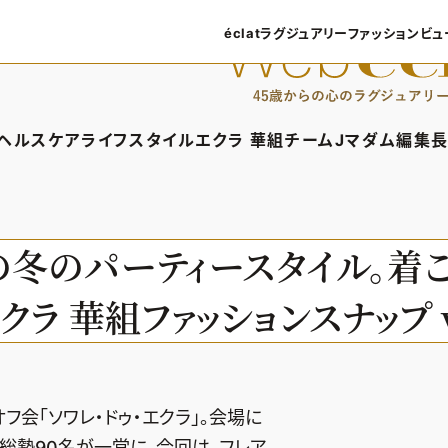
éclatラグジュアリー
ファッション
ビュ
éclatラグジュアリーTOP
ファッショ
ラグジュアリーTOPICS
ファッション
ヘルスケア
ライフスタイル
エクラ 華組
チームJマダム
編集長
NEOエグゼスタイル
8月の毎
ィTOP
ヘルスケアTOP
ライフスタイルTOP
エクラ 華組TOP
チームJマダムTOP
編
50代なに
ファッショ
タイル・ヘアケア
ヘルスケアTOPICS
車・家電
エクラ 華組メンバー一覧
チームJマダムメン
あ
の冬のパーティースタイル。着
ングケア
更年期
ゴルフ
エクラ 華組ランキング
チームJマダムランキ
ラ 華組ファッションスナップ vo
ストレッチ・エクササイズ
住まい
チームJマダム特集
ベストコスメ
ダイエット
旅行＆グルメ
50代健康のお悩み
カルチャー
50代のお悩み
会「ソワレ・ドゥ・エクラ」。会場に
ム総勢90名が一堂に。今回は、フレア