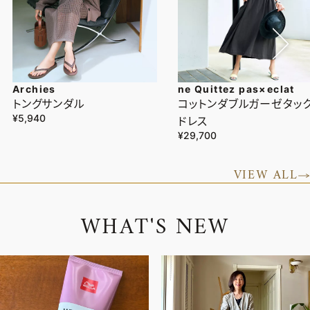
Archies
ne Quittez pas×eclat
トングサンダル
コットンダブルガーゼタッ
¥5,940
ドレス
¥29,700
VIEW ALL
W
H
A
T
'
S
N
E
W