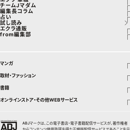
エイジングケア
車・家電
チームJマダム
50代なに着てる？
更年期
エクラ 華組メンバー一覧
編集長コラム
メイク
ゴルフ
ファッション
占い
ファッション特集
ストレッチ・エクササイズ
エクラ 華組ランキング
あら、素敵☆ 手帖
試し読み
50代ベストコスメ
住まい
ビューティ
イヴルルド遙華の12星座占い
エクラ通販
ダイエット
from編集部
旅行＆グルメ
旅行
スペシャル占い
エクラプレミアムNEWS
50代健康のお悩み
インフォメーション
カルチャー
お出かけ
通販ランキング
プレゼント
50代のお悩み
グルメ
デジタルカタログ
マンガ
暮らし
エクラプレミアム通販
取材・ファッション
少年マンガ
インテリア
週刊少年ジャンプ
書籍
ファッション・美容
料理
青年マンガ
ジャンプSQ
Seventeen
少年ジャンプ+
オンラインストア・その他WEBサービス
チームJマダムメンバー一覧
文芸・文庫・総合
芸能・情報・スポーツ
少女マンガ
Vジャンプ
non-no
ジャンプTOON
チームJマダムランキング
すばる
Myojo
最強ジャンプ
ジャンプTOON
オンラインストア
学芸・ノンフィクション・新書
女性マンガ
BAILA
ZEBRACK
小説すばる
週プレNEWS
チームJマダム特集
少年ジャンプ+
ZEBRACK
OTO
1日5分で、明日は変わる よみタイ yomitai
ABJマークは、この電子書店・電子書籍配信サービスが、著作権者
MAQUIA
S-MANGA
ジャンプTOON
その他WEBサービス
ライトノベル・ノベライズ
集英社 文芸ステーション
週プレ グラジャパ!
ジャンプTOON
S-MANGA
からコンテンツ使用許諾を得た正規版配信サービスであることを示