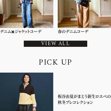
デニム✖️ジャケットコーデ
春のデニムコーデ
VIEW ALL
P
I
C
K
U
P
板谷由夏がまとう新生ロエベの
秋冬プレコレクション