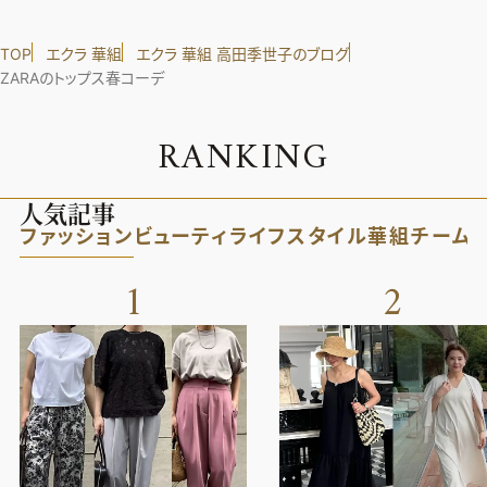
TOP
エクラ 華組
エクラ 華組 高田季世子のブログ
ZARAのトップス春コーデ
R
A
N
K
I
N
G
人気記事
ファッション
ビューティ
ライフスタイル
華組
チーム
1
2