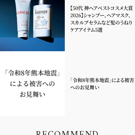
【50代 神ヘアベストコスメ大賞
2026】シャンプー、ヘアマスク、
スカルプセラムなど髪のうねり
ケアアイテム5選
「令和8年熊本地震」による被害
へのお見舞い
R
E
C
O
M
M
E
N
D