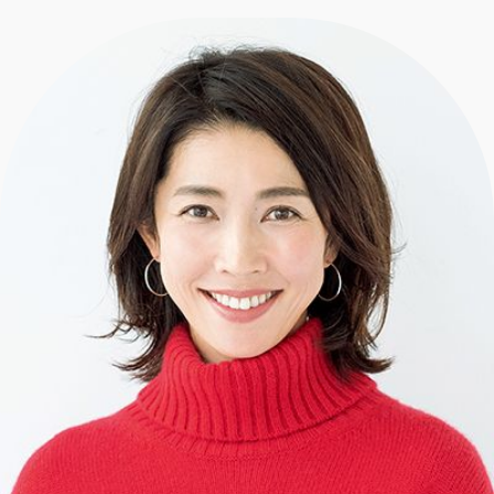
エクラ 華組
車・家電
50代ベストコスメ
ストレッチ・エクササイズ
ゴルフ
チームJマダム
エクラ 華組メンバー一覧
ダイエット
住まい
エクラ 華組ランキング
編集長コラム
チームJマダムメンバー一覧
50代健康のお悩み
旅行＆グルメ
チームJマダムランキング
占い
あら、素敵☆ 手帖
カルチャー
チームJマダム特集
試し読み
イヴルルド遙華の12星座占い
50代のお悩み
スペシャル占い
エクラ通販
from編集部
エクラプレミアムNEWS
通販ランキング
インフォメーション
MAGAZINE
デジタルカタログ
プレゼント
エクラプレミアム通販