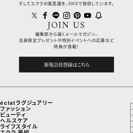
そしてエクラの美意識を、SNSで発信しています。
JOIN US
編集部から届くメールマガジン、
会員限定プレゼントや
特別イベントへの応募など
特典が満載！
新規会員登録はこちら
éclatラグジュアリー
ファッション
ラグジュアリーTOPICS
ビューティ
ファッションTOPICS
ヘルスケア
NEOエグゼスタイル
ヘアスタイル・ヘアケア
ライフスタイル
8月の毎日コーデ
ヘルスケアTOPICS
エクラ 華組