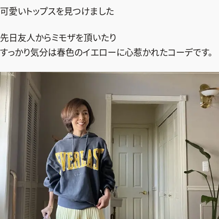
可愛いトップスを見つけました
デジタル版
購入
先日友人からミモザを頂いたり
すっかり気分は春色のイエローに心惹かれたコーデです。
SHOPPING
エクラプレミアム通販
売れ筋ランキング
エクラ掲載品
エクラ限定アイテム
イーバイエクラ
FOLLOW US