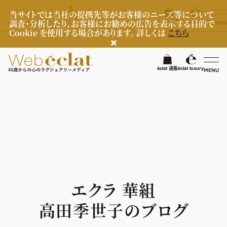
当サイトでは当社の提携先等がお客様のニーズ等について
調査・分析したり、お客様にお勧めの広告を表示する目的で
éclat 通販
éclat luxury
MEN
Cookie を使用する場合があります。 詳しくは
こちら
検
éclat 通販
éclat luxury
MENU
éclatラグジュアリー
ファッション
ラグジュアリーTOPICS
NEOエグゼスタイル
ビューティ
ファッションTOPICS
8月の毎日コーデ
ヘルスケア
ヘアスタイル・ヘアケア
エクラ 華組
50代なに着てる？
エイジングケア
ライフスタイル
ヘルスケアTOPICS
高田季世子のブログ
ファッション特集
メイク
更年期