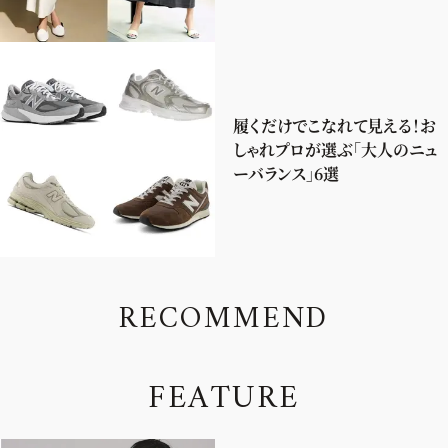
履くだけでこなれて見える！お
しゃれプロが選ぶ「大人のニュ
ーバランス」6選
R
E
C
O
M
M
E
N
D
F
E
A
T
U
R
E