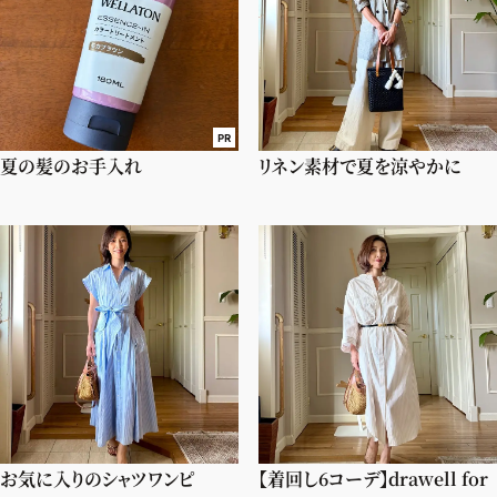
PR
夏の髪のお手入れ
リネン素材で夏を涼やかに
お気に入りのシャツワンピ
【着回し6コーデ】drawell for