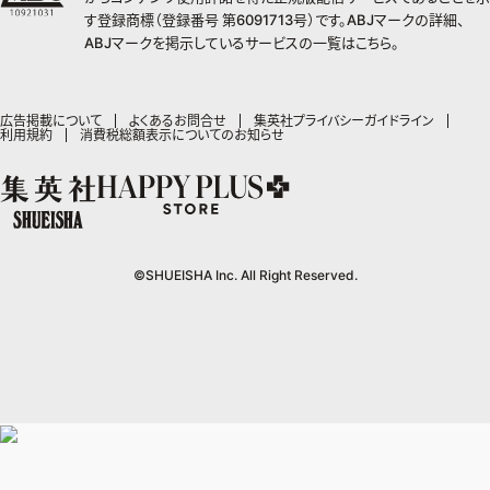
SHUEISHA MANGA-ART HERITAGE
集英社学芸部 - 学芸・ノンフィクション
SPUR
集英社ジャンプリミックス
ZEBRACK
集英社アドナビ
す登録商標（登録番号 第6091713号）です。ABJマークの詳細、
web 集英社文庫
集英社オレンジ文庫
Sportiva
ZEBRACK
集英社コミック文庫
キッズ
ジャンプキャラクターズストア
集英社ビジネス書
LEE
ABJマークを掲示しているサービスの一覧は
こちら
。
集英社コミック文庫
S-MANGA
集英社エディターズ・ラボ
青春と読書
JUMP j-BOOKS
パラスポ
ジャンプルーキー！
りぼん
HAPPY PLUS STORE
集英社新書
集英社みらい文庫
eclat
週刊ヤングジャンプ
集英社コミック文庫
アジア人物史
ダッシュエックス文庫公式サイト
S-MANGA
マーガレット
SHUEISHA VOX
集英社新書プラス - 知の水先案内人
集英社の児童図書 S-KIDS.LAND
T JAPAN
ヤングジャンプ定期購読デジタル
マンガMee公式サイト
集英社Webマガジン コバルト
広告掲載について
よくあるお問合せ
集英社プライバシーガイドライン
集英社ジャンプリミックス
別冊マーガレット
LEEマルシェ
利用規約
消費税総額表示についてのお知らせ
kotoba
HAPPY PLUS ONE
ヤンジャン！
リマコミ
シフォン文庫
集英社コミック文庫
マンガMee公式サイト
SHOP Marisol
e!集英社
MEN'S NON-NO
となりのヤングジャンプ
マンガMeets
リマコミ
eclat premium
情報・知識＆オピニオン imidas
UOMO
グランドジャンプ
Cookie
マンガMeets
mirabella
集英社オンライン
ウルトラジャンプ
Cocohana
mirabella homme
office YOU
©SHUEISHA Inc. All Right Reserved.
zakka market