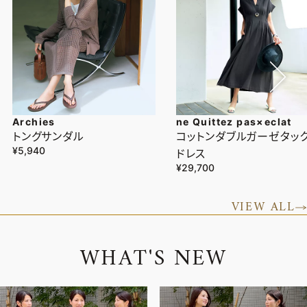
Archies
ne Quittez pas×eclat
トングサンダル
コットンダブルガーゼタッ
¥5,940
ドレス
¥29,700
VIEW ALL
W
H
A
T
'
S
N
E
W