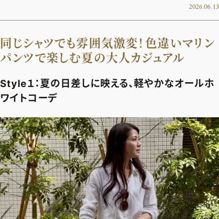
2026.06.13
デジタル版
購入
同じシャツでも雰囲気激変！色違いマリン
パンツで楽しむ夏の大人カジュアル
SHOPPING
Style１：夏の日差しに映える、軽やかなオールホ
エクラプレミアム通販
ワイトコーデ
売れ筋ランキング
エクラ掲載品
エクラ限定アイテム
イーバイエクラ
FOLLOW US