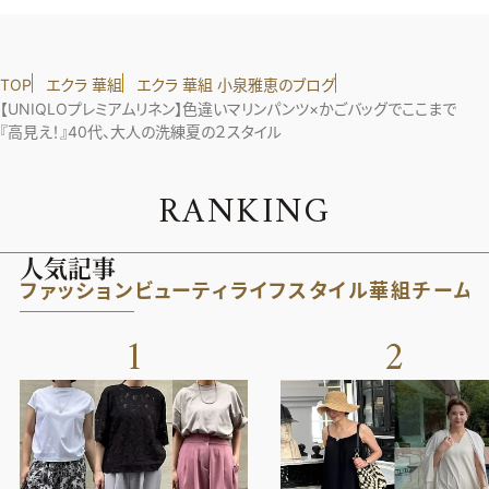
TOP
エクラ 華組
エクラ 華組 小泉雅恵のブログ
【UNIQLOプレミアムリネン】色違いマリンパンツ×かごバッグでここまで
『高見え！』40代、大人の洗練夏の２スタイル
R
A
N
K
I
N
G
人気記事
ファッション
ビューティ
ライフスタイル
華組
チーム
1
2