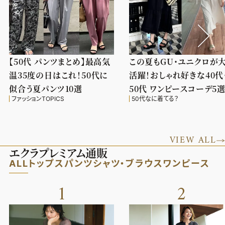
【50代 パンツまとめ】最高気
この夏もGU・ユニクロが
温35度の日はこれ！50代に
活躍！おしゃれ好きな40代
似合う夏パンツ10選
50代 ワンピースコーデ5
ファッションTOPICS
50代なに着てる？
VIEW ALL
エクラプレミアム通販
ALL
トップス
パンツ
シャツ・ブラウス
ワンピース
1
2