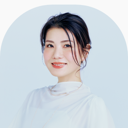
エクラ 華組
車・家電
50代ベストコスメ
ストレッチ・エクササイズ
ゴルフ
チームJマダム
エクラ 華組メンバー一覧
ダイエット
住まい
エクラ 華組ランキング
編集長コラム
チームJマダムメンバー一覧
50代健康のお悩み
旅行＆グルメ
チームJマダムランキング
占い
あら、素敵☆ 手帖
カルチャー
チームJマダム特集
試し読み
イヴルルド遙華の12星座占い
50代のお悩み
スペシャル占い
エクラ通販
from編集部
エクラプレミアムNEWS
通販ランキング
インフォメーション
MAGAZINE
デジタルカタログ
プレゼント
エクラプレミアム通販