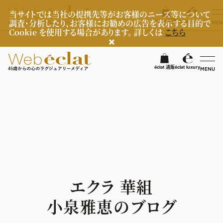
当サイトでは当社の提携先等がお客様のニーズ等について
調査・分析したり、お客様にお勧めの広告を表示する目的で
éclat 通販
éclat luxury
MEN
Cookie を使用する場合があります。 詳しくは
こちら
検
éclat 通販
éclat luxury
MENU
éclatラグジュアリー
ファッション
ラグジュアリーTOPICS
NEOエグゼスタイル
ビューティ
ファッションTOPICS
8月の毎日コーデ
ヘルスケア
ヘアスタイル・ヘアケア
エクラ 華組
50代なに着てる？
エイジングケア
ライフスタイル
ヘルスケアTOPICS
小泉雅恵のブログ
ファッション特集
メイク
更年期