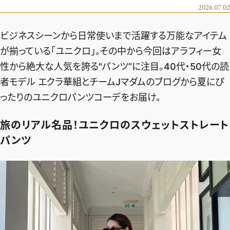
エクラ 華組
車・家電
2026.07.02
50代ベストコスメ
ストレッチ・エクササイズ
ゴルフ
チームJマダム
エクラ 華組メンバー一覧
ビジネスシーンから日常使いまで活躍する万能なアイテム
ダイエット
住まい
エクラ 華組ランキング
編集長コラム
チームJマダムメンバー一覧
が揃っている「ユニクロ」。その中から今回はアラフィー女
50代健康のお悩み
旅行＆グルメ
性から絶大な人気を誇る"パンツ”に注目。40代・50代の読
チームJマダムランキング
占い
あら、素敵☆ 手帖
カルチャー
者モデル エクラ華組とチームJマダムのブログから夏にぴ
チームJマダム特集
試し読み
イヴルルド遙華の12星座占い
ったりのユニクロパンツコーデをお届け。
50代のお悩み
スペシャル占い
エクラ通販
旅のリアル名品！ユニクロのスウェットストレート
パンツ
from編集部
エクラプレミアムNEWS
通販ランキング
インフォメーション
MAGAZINE
デジタルカタログ
プレゼント
エクラプレミアム通販