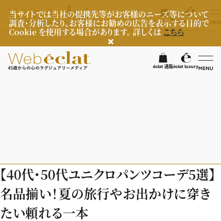
当サイトでは当社の提携先等がお客様のニーズ等について
調査・分析したり、お客様にお勧めの広告を表示する目的で
éclat 通販
éclat luxury
MEN
Cookie を使用する場合があります。 詳しくは
こちら
検
éclat 通販
éclat luxury
MENU
éclatラグジュアリー
ファッション
ラグジュアリーTOPICS
NEOエグゼスタイル
ビューティ
ファッションTOPICS
【40代・50代ユニクロパンツコーデ5選】
8月の毎日コーデ
ヘルスケア
ヘアスタイル・ヘアケア
名品揃い！夏の旅行やお出かけに穿き
50代なに着てる？
エイジングケア
ライフスタイル
ヘルスケアTOPICS
たい頼れる一本
ファッション特集
メイク
更年期