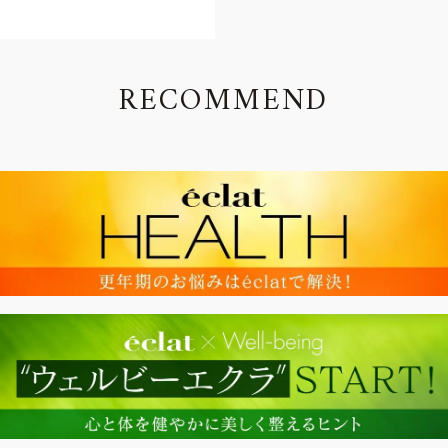
R
E
C
O
M
M
E
N
D