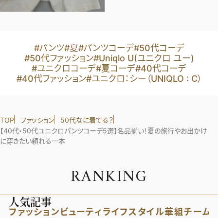
#パンツ
#夏
#パンツコーデ
#50代コーデ
#50代ファッション
#Uniqlo U(ユニクロ ユー)
#ユニクロコーデ
#夏コーデ
#40代コーデ
#40代ファッション
#ユニクロ：シー（UNIQLO : C）
TOP
ファッション
50代なに着てる？
【40代・50代ユニクロパンツコーデ5選】名品揃い！夏の旅行やお出かけ
に穿きたい頼れる一本
R
A
N
K
I
N
G
人気記事
ファッション
ビューティ
ライフスタイル
華組
チーム