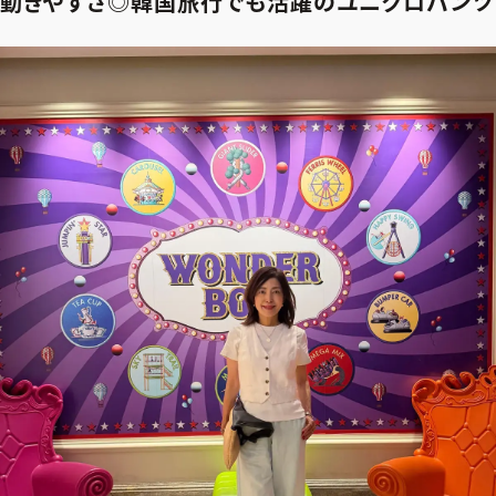
動きやすさ◎韓国旅行でも活躍のユニクロパンツ
ファッション、ライフスタイル、
そしてエクラの美意識を、SNSで発信しています。
JOIN US
編集部から届くメールマガジン、
会員限定プレゼントや特別イベントへの応募など
特典が満載！
新規会員登録はこちら