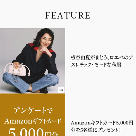
F
E
A
T
U
R
E
板谷由夏がまとう、ロエベのア
スレチック・モードな秋服
PR
Amazonギフトカード5,000円
分を5名様にプレゼント！