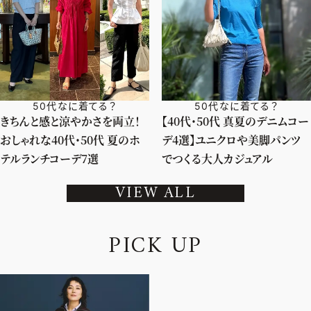
50代なに着てる？
50代なに着てる？
きちんと感と涼やかさを両立！
【40代・50代 真夏のデニムコー
おしゃれな40代・50代 夏のホ
デ4選】ユニクロや美脚パンツ
テルランチコーデ7選
でつくる大人カジュアル
VIEW ALL
P
I
C
K
U
P