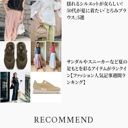
揺れるシルエットが女らしい！
50代が夏に着たい「とろみブラ
ウス」5選
サンダルやスニーカーなど夏の
足もとを彩るアイテムがランクイ
ン【ファッション人気記事週間ラ
ンキング】
R
E
C
O
M
M
E
N
D