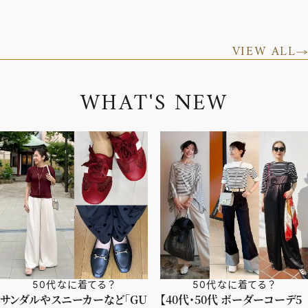
VIEW ALL
W
H
A
T
'
S
N
E
W
50代なに着てる？
50代なに着てる？
サンダルやスニーカーなど「GU
【40代・50代 ボーダーコーデ5