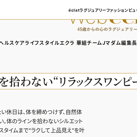
éclatラグジュアリー
ファッション
ビュ
éclatラグジュアリーTOP
ファッショ
ラグジュアリーTOPICS
ファッション
ヘルスケア
ライフスタイル
エクラ 華組
チームJマダム
編集長
NEOエグゼスタイル
8月の毎
ィTOP
ヘルスケアTOP
ライフスタイルTOP
エクラ 華組TOP
チームJマダムTOP
編
50代なに
ファッショ
タイル・ヘアケア
ヘルスケアTOPICS
車・家電
エクラ 華組メンバー一覧
チームJマダムメン
あ
を拾わない“リラックスワンピー
ングケア
更年期
ゴルフ
エクラ 華組ランキング
チームJマダムランキ
ストレッチ・エクササイズ
住まい
チームJマダム特集
ベストコスメ
ダイエット
旅行＆グルメ
たい休日は、体を締めつけず、自然体
50代健康のお悩み
カルチャー
い。体のラインを拾わないシルエット
50代のお悩み
スタイムまで“ラクして上品見え”を叶