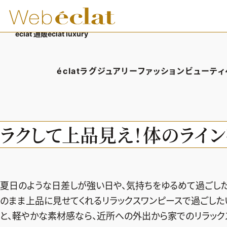
éclat 通販
éclat luxury
éclatラグジュアリー
ファッション
ビューティ
éclatラグジュアリーTOP
ファッションTOP
ビューテ
ラグジュアリーTOPICS
ファッションTOPICS
ヘアス
ラクして上品見え！体のライン
NEOエグゼスタイル
8月の毎日コーデ
エイジ
50代なに着てる？
メイク
ファッション特集
50代
夏日のような日差しが強い日や、気持ちをゆるめて過ごし
のまま上品に見せてくれるリラックスワンピースで過ごした
と、軽やかな素材感なら、近所への外出から家でのリラック