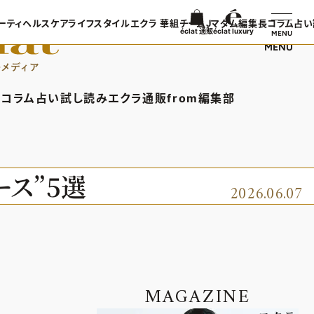
ーティ
ヘルスケア
ライフスタイル
エクラ 華組
チームJマダム
編集長コラム
占い
éclat 通販
éclat luxury
MENU
MENU
ンTOP
ビューティTOP
ヘルスケアTOP
ライフスタイルTOP
エクラ 華組TOP
チームJマダムTOP
編集長コラ
TOPICS
ヘアスタイル・ヘアケア
ヘルスケアTOPICS
車・家電
エクラ 華組メンバー一覧
チームJマダムメンバー一
あら、素敵
コラム
占い
試し読み
エクラ通販
from編集部
日コーデ
エイジングケア
更年期
ゴルフ
エクラ 華組ランキング
チームJマダムランキング
集長コラムTOP
占いTOP
エクラ通販TOP
from編集部TOP
着てる？
メイク
ストレッチ・エクササイズ
住まい
チームJマダム特集
ン特集
50代ベストコスメ
ダイエット
旅行＆グルメ
バー一覧
ら、素敵☆ 手帖
イヴルルド遙華の12星座占い
エクラプレミアムNEWS
インフォメーション
ス”5選
2026.06.07
50代健康のお悩み
カルチャー
ング
通販ランキング
プレゼント
50代のお悩み
デジタルカタログ
エクラプレミアム通販
MAGAZINE