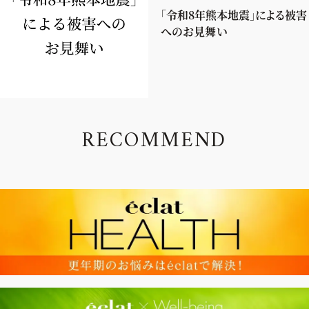
「令和8年熊本地震」による被害
へのお見舞い
R
E
C
O
M
M
E
N
D