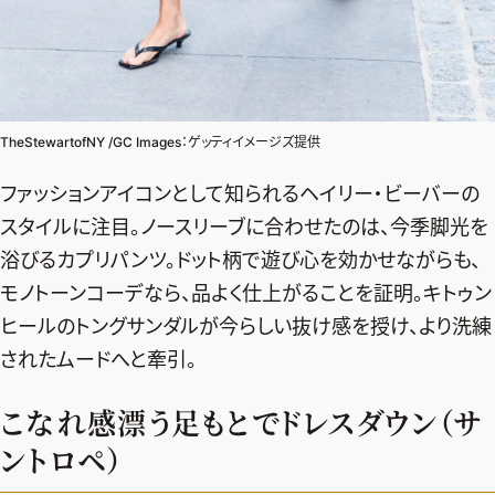
デジタル版
購入
TheStewartofNY /GC Images：ゲッティイメージズ提供
SHOPPING
ファッションアイコンとして知られるヘイリー・ビーバーの
エクラプレミアム通販
スタイルに注目。ノースリーブに合わせたのは、今季脚光を
売れ筋ランキング
浴びるカプリパンツ。ドット柄で遊び心を効かせながらも、
エクラ掲載品
モノトーンコーデなら、品よく仕上がることを証明。キトゥン
エクラ限定アイテム
ヒールのトングサンダルが今らしい抜け感を授け、より洗練
イーバイエクラ
されたムードへと牽引。
こなれ感漂う足もとでドレスダウン（サ
FOLLOW US
ントロペ）