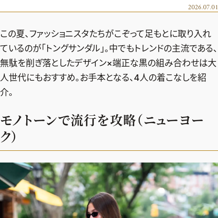
エクラ 華組
車・家電
2026.07.01
50代ベストコスメ
ストレッチ・エクササイズ
ゴルフ
チームJマダム
エクラ 華組メンバー一覧
この夏、ファッショニスタたちがこぞって足もとに取り入れ
ダイエット
住まい
エクラ 華組ランキング
編集長コラム
チームJマダムメンバー一覧
ているのが「トングサンダル」。中でもトレンドの主流である、
50代健康のお悩み
旅行＆グルメ
無駄を削ぎ落としたデザイン×端正な黒の組み合わせは大
チームJマダムランキング
占い
あら、素敵☆ 手帖
カルチャー
人世代にもおすすめ。お手本となる、4人の着こなしを紹
チームJマダム特集
試し読み
イヴルルド遙華の12星座占い
介。
50代のお悩み
スペシャル占い
エクラ通販
モノトーンで流行を攻略（ニューヨー
ク）
from編集部
エクラプレミアムNEWS
通販ランキング
インフォメーション
MAGAZINE
デジタルカタログ
プレゼント
エクラプレミアム通販