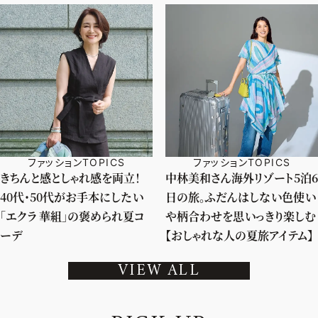
ファッションTOPICS
ファッションTOPICS
きちんと感としゃれ感を両立！
中林美和さん海外リゾート5泊6
40代・50代がお手本にしたい
日の旅。ふだんはしない色使い
「エクラ 華組」の褒められ夏コ
や柄合わせを思いっきり楽しむ
ーデ
【おしゃれな人の夏旅アイテム】
VIEW ALL