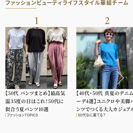
ファッション
ビューティ
ライフスタイル
華組
チーム
1
2
【50代 パンツまとめ】最高気
【40代・50代 真夏のデニ
温35度の日はこれ！50代に
ーデ4選】ユニクロや美脚
似合う夏パンツ10選
ンツでつくる大人カジュア
ファッションTOPICS
50代なに着てる？