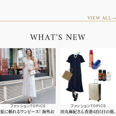
VIEW ALL
W
H
A
T
'
S
N
E
W
ファッションTOPICS
ファッションTOPICS
夏に頼れるワンピース！ 海外お
田丸麻紀さん香港4泊5日の旅。