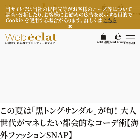
当サイトでは当社の提携先等がお客様のニーズ等について
調査・分析したり、お客様にお勧めの広告を表示する目的で
éclat 通販
éclat luxury
MEN
Cookie を使用する場合があります。 詳しくは
こちら
検
éclat 通販
éclat luxury
MENU
éclatラグジュアリー
ファッション
ラグジュアリーTOPICS
NEOエグゼスタイル
ビューティ
ファッションTOPICS
この夏は「黒トングサンダル」が旬！ 大人
8月の毎日コーデ
ヘルスケア
ヘアスタイル・ヘアケア
世代がマネしたい都会的なコーデ術【海
50代なに着てる？
エイジングケア
ライフスタイル
ヘルスケアTOPICS
外ファッションSNAP】
ファッション特集
メイク
更年期