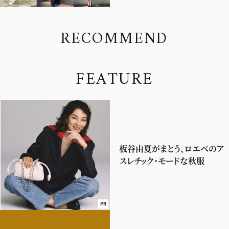
R
E
C
O
M
M
E
N
D
F
E
A
T
U
R
E
板谷由夏がまとう、ロエベのア
スレチック・モードな秋服
PR