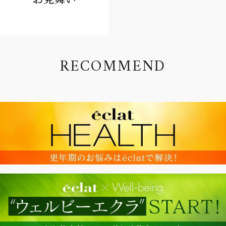
R
E
C
O
M
M
E
N
D