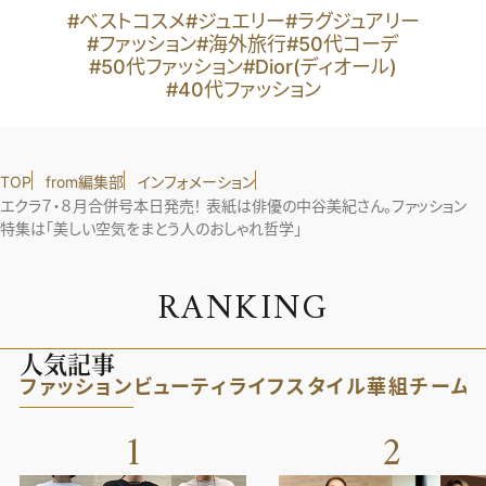
#ベストコスメ
#ジュエリー
#ラグジュアリー
#ファッション
#海外旅行
#50代コーデ
#50代ファッション
#Dior(ディオール)
#40代ファッション
TOP
from編集部
インフォメーション
エクラ７・８月合併号本日発売！ 表紙は俳優の中谷美紀さん。ファッション
特集は「美しい空気をまとう人のおしゃれ哲学」
R
A
N
K
I
N
G
人気記事
ファッション
ビューティ
ライフスタイル
華組
チーム
1
2