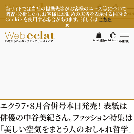
当サイトでは当社の提携先等がお客様のニーズ等について
調査・分析したり、お客様にお勧めの広告を表示する目的で
éclat 通販
éclat luxury
MEN
Cookie を使用する場合があります。 詳しくは
こちら
検
éclat 通販
éclat luxury
MENU
éclatラグジュアリー
ファッション
ラグジュアリーTOPICS
NEOエグゼスタイル
ビューティ
ファッションTOPICS
エクラ７・８月合併号本日発売！ 表紙は
8月の毎日コーデ
ヘルスケア
ヘアスタイル・ヘアケア
俳優の中谷美紀さん。ファッション特集は
50代なに着てる？
エイジングケア
ライフスタイル
ヘルスケアTOPICS
「美しい空気をまとう人のおしゃれ哲学」
ファッション特集
メイク
更年期