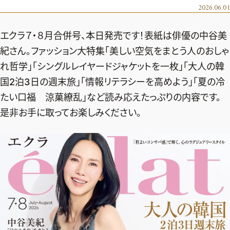
エクラ 華組
車・家電
2026.06.01
50代ベストコスメ
ストレッチ・エクササイズ
ゴルフ
チームJマダム
エクラ 華組メンバー一覧
エクラ７・８月合併号、本日発売です！表紙は俳優の中谷美
ダイエット
住まい
エクラ 華組ランキング
編集長コラム
チームJマダムメンバー一覧
紀さん。ファッション大特集「美しい空気をまとう人のおしゃ
50代健康のお悩み
旅行＆グルメ
れ哲学」「シングルレイヤードジャケットを一枚」「大人の韓
チームJマダムランキング
占い
あら、素敵☆ 手帖
カルチャー
国2泊3日の週末旅」「情報リテラシーを高めよう」「夏の冷
チームJマダム特集
試し読み
イヴルルド遙華の12星座占い
たい口福 涼菓繚乱」など読み応えたっぷりの内容です。
50代のお悩み
是非お手に取ってお楽しみください。
スペシャル占い
エクラ通販
from編集部
エクラプレミアムNEWS
通販ランキング
インフォメーション
MAGAZINE
デジタルカタログ
プレゼント
エクラプレミアム通販