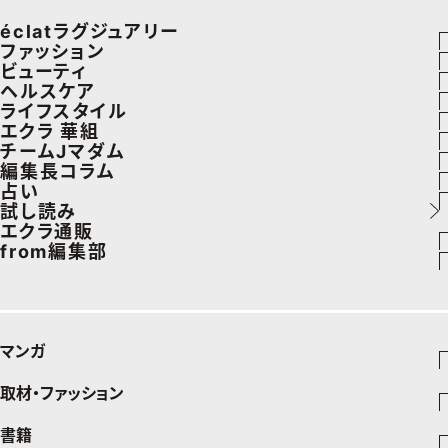
éclatラグジュアリー
ファッション
ラグジュアリーTOPICS
ビューティ
ファッションTOPICS
ヘルスケア
NEOエグゼスタイル
ヘアスタイル・ヘアケア
ライフスタイル
8月の毎日コーデ
ヘルスケアTOPICS
エクラ 華組
エイジングケア
車・家電
チームJマダム
50代なに着てる？
更年期
エクラ 華組メンバー一覧
編集長コラム
メイク
ゴルフ
ファッション
占い
ファッション特集
ストレッチ・エクササイズ
エクラ 華組ランキング
あら、素敵☆ 手帖
試し読み
50代ベストコスメ
住まい
ビューティ
イヴルルド遙華の12星座占い
エクラ通販
ダイエット
from編集部
旅行＆グルメ
旅行
スペシャル占い
エクラプレミアムNEWS
50代健康のお悩み
インフォメーション
カルチャー
お出かけ
通販ランキング
プレゼント
50代のお悩み
グルメ
デジタルカタログ
マンガ
暮らし
エクラプレミアム通販
取材・ファッション
少年マンガ
インテリア
週刊少年ジャンプ
書籍
ファッション・美容
料理
青年マンガ