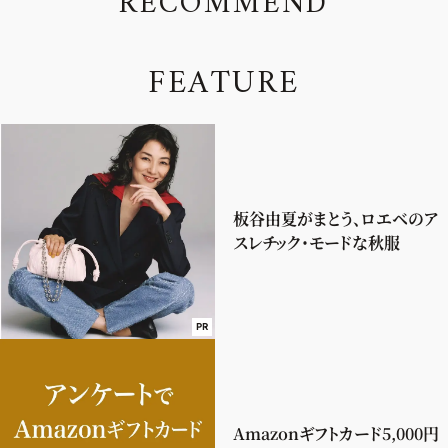
R
E
C
O
M
M
E
N
D
F
E
A
T
U
R
E
板谷由夏がまとう、ロエベのア
スレチック・モードな秋服
PR
Amazonギフトカード5,000円