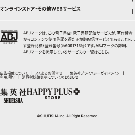
ジャンプSQ
Seventeen
少年ジャンプ+
オンラインストア・その他WEBサービス
チームJマダムメンバー一覧
文芸・文庫・総合
芸能・情報・スポーツ
少女マンガ
Vジャンプ
non-no
ジャンプTOON
チームJマダムランキング
すばる
Myojo
最強ジャンプ
ジャンプTOON
オンラインストア
学芸・ノンフィクション・新書
女性マンガ
BAILA
ZEBRACK
小説すばる
週プレNEWS
チームJマダム特集
少年ジャンプ+
ZEBRACK
OTO
1日5分で、明日は変わる よみタイ yomitai
ABJマークは、この電子書店・電子書籍配信サービスが、著作権者
MAQUIA
S-MANGA
ジャンプTOON
その他WEBサービス
ライトノベル・ノベライズ
集英社 文芸ステーション
週プレ グラジャパ!
ジャンプTOON
S-MANGA
からコンテンツ使用許諾を得た正規版配信サービスであることを示
SHUEISHA MANGA-ART HERITAGE
集英社学芸部 - 学芸・ノンフィクション
SPUR
集英社ジャンプリミックス
ZEBRACK
集英社アドナビ
す登録商標（登録番号 第6091713号）です。ABJマークの詳細、
web 集英社文庫
集英社オレンジ文庫
Sportiva
ZEBRACK
集英社コミック文庫
キッズ
ジャンプキャラクターズストア
集英社ビジネス書
LEE
ABJマークを掲示しているサービスの一覧は
こちら
。
集英社コミック文庫
S-MANGA
集英社エディターズ・ラボ
青春と読書
JUMP j-BOOKS
パラスポ
ジャンプルーキー！
りぼん
HAPPY PLUS STORE
集英社新書
集英社みらい文庫
eclat
週刊ヤングジャンプ
集英社コミック文庫
アジア人物史
ダッシュエックス文庫公式サイト
S-MANGA
マーガレット
SHUEISHA VOX
集英社新書プラス - 知の水先案内人
集英社の児童図書 S-KIDS.LAND
T JAPAN
ヤングジャンプ定期購読デジタル
マンガMee公式サイト
集英社Webマガジン コバルト
広告掲載について
よくあるお問合せ
集英社プライバシーガイドライン
集英社ジャンプリミックス
別冊マーガレット
LEEマルシェ
利用規約
消費税総額表示についてのお知らせ
kotoba
HAPPY PLUS ONE
ヤンジャン！
リマコミ
シフォン文庫
集英社コミック文庫
マンガMee公式サイト
SHOP Marisol
e!集英社
MEN'S NON-NO
となりのヤングジャンプ
マンガMeets
リマコミ
eclat premium
情報・知識＆オピニオン imidas
UOMO
グランドジャンプ
Cookie
マンガMeets
mirabella
集英社オンライン
ウルトラジャンプ
Cocohana
mirabella homme
office YOU
©SHUEISHA Inc. All Right Reserved.
zakka market