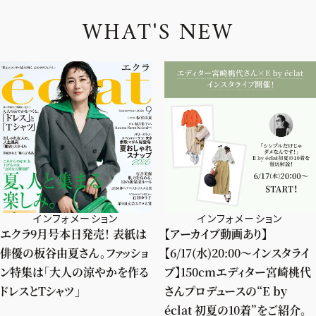
W
H
A
T
'
S
N
E
W
インフォメーション
インフォメーション
エクラ9月号本日発売！ 表紙は
【アーカイブ動画あり】
俳優の板谷由夏さん。ファッショ
【6/17(水)20:00～インスタライ
ン特集は「大人の涼やかを作る
ブ】150cmエディター宮崎桃代
ドレスとTシャツ」
さんプロデュースの“E by
éclat 初夏の10着”をご紹介。