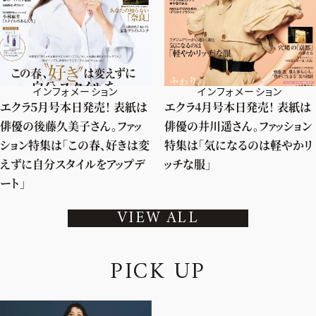
インフォメーション
インフォメーション
エクラ５月号本日発売！ 表紙は
エクラ4月号本日発売！ 表紙は
俳優の後藤久美子さん。ファッ
俳優の井川遥さん。ファッション
ション特集は「この春、好きは変
特集は「気になるのは軽やかリ
えずに自分スタイルをアップデ
ッチな服」
ート」
VIEW ALL
P
I
C
K
U
P