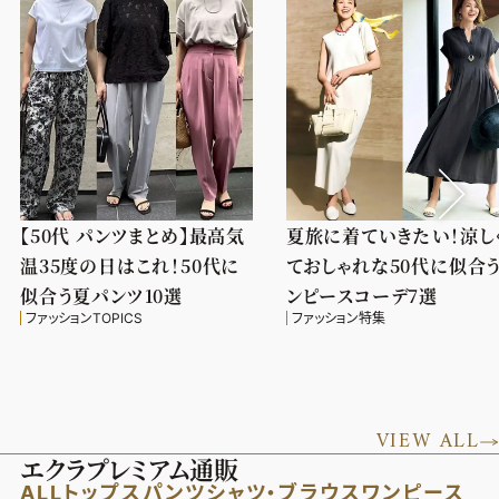
【50代 パンツまとめ】最高気
夏旅に着ていきたい！涼し
温35度の日はこれ！50代に
ておしゃれな50代に似合
似合う夏パンツ10選
ンピースコーデ7選
ファッションTOPICS
ファッション特集
VIEW ALL
エクラプレミアム通販
ALL
トップス
パンツ
シャツ・ブラウス
ワンピース