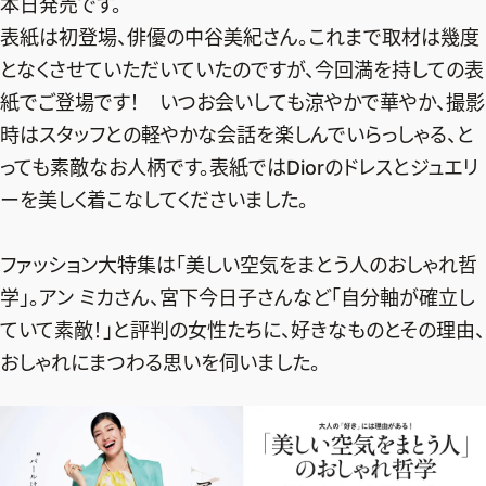
本日発売です。
デジタル版
表紙は初登場、俳優の中谷美紀さん。これまで取材は幾度
となくさせていただいていたのですが、今回満を持しての表
購入
紙でご登場です！ いつお会いしても涼やかで華やか、撮影
時はスタッフとの軽やかな会話を楽しんでいらっしゃる、と
SHOPPING
っても素敵なお人柄です。表紙ではDiorのドレスとジュエリ
ーを美しく着こなしてくださいました。
エクラプレミアム通販
売れ筋ランキング
ファッション大特集は「美しい空気をまとう人のおしゃれ哲
エクラ掲載品
学」。アン ミカさん、宮下今日子さんなど「自分軸が確立し
エクラ限定アイテム
ていて素敵！」と評判の女性たちに、好きなものとその理由、
イーバイエクラ
おしゃれにまつわる思いを伺いました。
FOLLOW US