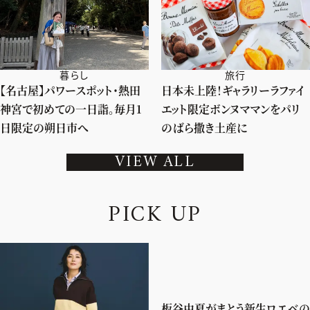
暮らし
旅行
【名古屋】パワースポット・熱田
日本未上陸！ギャラリーラファイ
神宮で初めての一日詣。毎月1
エット限定ボンヌママンをパリ
日限定の朔日市へ
のばら撒き土産に
VIEW ALL
P
I
C
K
U
P
板谷由夏がまとう新生ロエベの