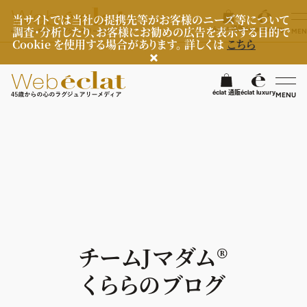
当サイトでは当社の提携先等がお客様のニーズ等について
調査・分析したり、お客様にお勧めの広告を表示する目的で
éclat 通販
éclat luxury
MEN
Cookie を使用する場合があります。 詳しくは
こちら
検
éclat 通販
éclat luxury
MENU
éclatラグジュアリー
ファッション
ラグジュアリーTOPICS
NEOエグゼスタイル
ビューティ
ファッションTOPICS
8月の毎日コーデ
ヘルスケア
ヘアスタイル・ヘアケア
チームJマダム®︎
50代なに着てる？
エイジングケア
ライフスタイル
ヘルスケアTOPICS
くららのブログ
ファッション特集
メイク
更年期