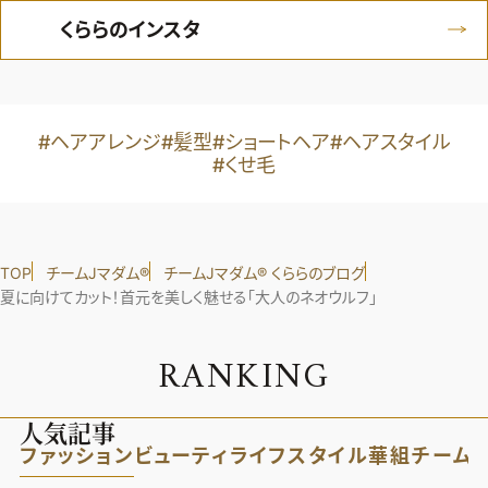
くららのインスタ
#ヘアアレンジ
#髪型
#ショートヘア
#ヘアスタイル
#くせ毛
TOP
チームJマダム®︎
チームJマダム®︎ くららのブログ
夏に向けてカット！首元を美しく魅せる「大人のネオウルフ」
R
A
N
K
I
N
G
人気記事
ファッション
ビューティ
ライフスタイル
華組
チーム