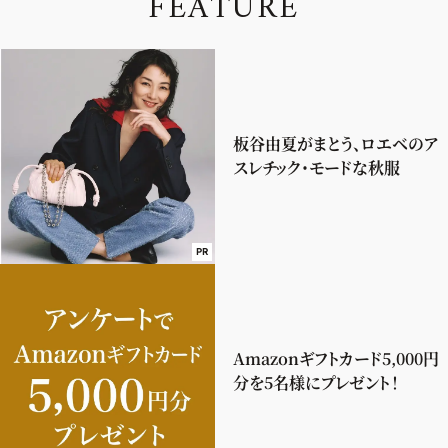
F
E
A
T
U
R
E
板谷由夏がまとう、ロエベのア
スレチック・モードな秋服
PR
Amazonギフトカード5,000円
分を5名様にプレゼント！