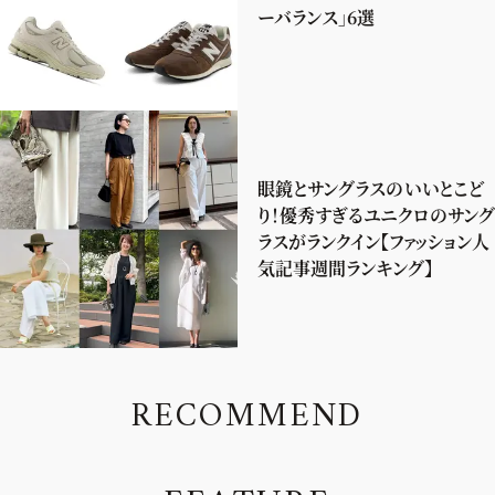
ーバランス」6選
眼鏡とサングラスのいいとこど
り！優秀すぎるユニクロのサング
ラスがランクイン【ファッション人
気記事週間ランキング】
R
E
C
O
M
M
E
N
D