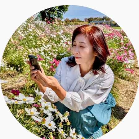
エクラ 華組
車・家電
50代ベストコスメ
ストレッチ・エクササイズ
ゴルフ
チームJマダム
エクラ 華組メンバー一覧
ダイエット
住まい
エクラ 華組ランキング
編集長コラム
チームJマダムメンバー一覧
50代健康のお悩み
旅行＆グルメ
チームJマダムランキング
占い
あら、素敵☆ 手帖
カルチャー
チームJマダム特集
試し読み
イヴルルド遙華の12星座占い
50代のお悩み
スペシャル占い
エクラ通販
from編集部
エクラプレミアムNEWS
通販ランキング
インフォメーション
MAGAZINE
デジタルカタログ
プレゼント
エクラプレミアム通販