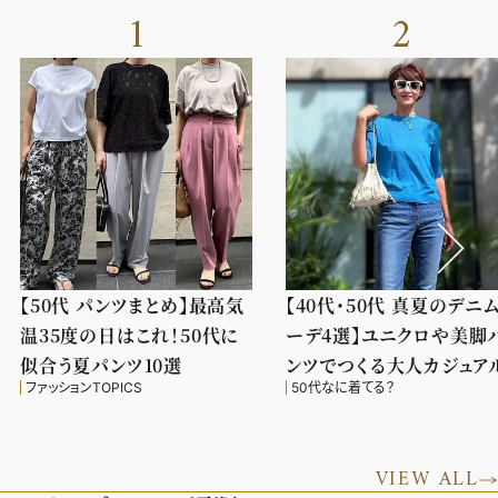
1
2
【50代 パンツまとめ】最高気
【40代・50代 真夏のデニ
温35度の日はこれ！50代に
ーデ4選】ユニクロや美脚
似合う夏パンツ10選
ンツでつくる大人カジュア
ファッションTOPICS
50代なに着てる？
VIEW ALL