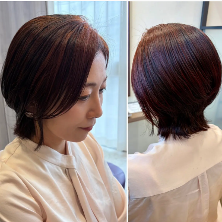
デジタル版
購入
SHOPPING
エクラプレミアム通販
売れ筋ランキング
エクラ掲載品
エクラ限定アイテム
イーバイエクラ
FOLLOW US