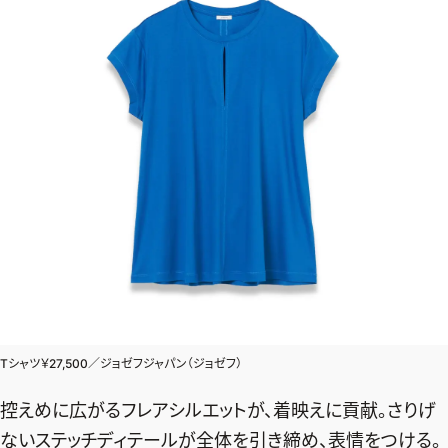
デジタル版
購入
SHOPPING
エクラプレミアム通販
売れ筋ランキング
エクラ掲載品
エクラ限定アイテム
イーバイエクラ
Tシャツ￥27,500／ジョゼフジャパン（ジョゼフ）
FOLLOW US
控えめに広がるフレアシルエットが、着映えに貢献。さりげ
ないステッチディテールが全体を引き締め、表情をつける。