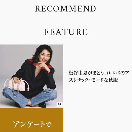
R
E
C
O
M
M
E
N
D
F
E
A
T
U
R
E
板谷由夏がまとう、ロエベのア
スレチック・モードな秋服
PR