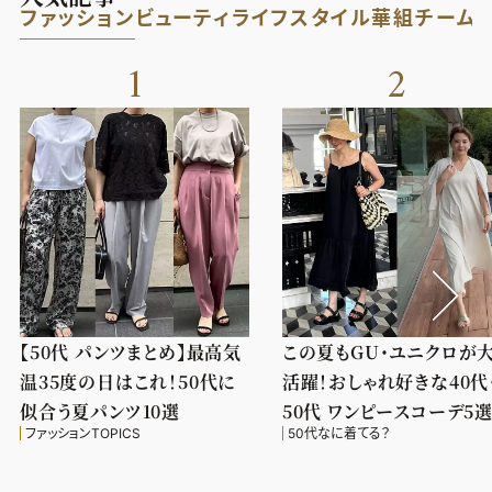
ファッション
ビューティ
ライフスタイル
華組
チーム
1
2
【50代 パンツまとめ】最高気
この夏もGU・ユニクロが
温35度の日はこれ！50代に
活躍！おしゃれ好きな40代
似合う夏パンツ10選
50代 ワンピースコーデ5
ファッションTOPICS
50代なに着てる？