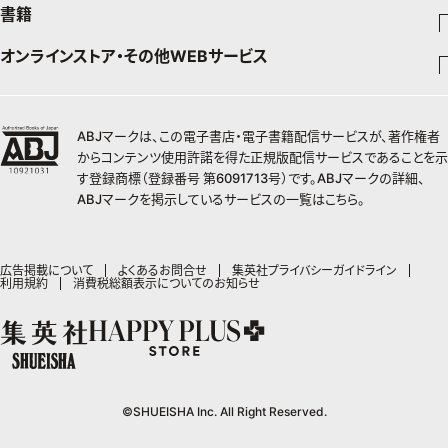
週刊少年ジャンプ
書籍
ファッション・美容
料理
青年マンガ
ジャンプSQ
Seventeen
少年ジャンプ+
オンラインストア・その他WEBサービス
チームJマダムメンバー一覧
文芸・文庫・総合
芸能・情報・スポーツ
少女マンガ
Vジャンプ
non-no
ジャンプTOON
チームJマダムランキング
すばる
Myojo
最強ジャンプ
ジャンプTOON
オンラインストア
学芸・ノンフィクション・新書
女性マンガ
BAILA
ZEBRACK
小説すばる
週プレNEWS
チームJマダム特集
少年ジャンプ+
ZEBRACK
OTO
1日5分で、明日は変わる よみタイ yomitai
ABJマークは、この電子書店・電子書籍配信サービスが、著作権者
MAQUIA
S-MANGA
ジャンプTOON
その他WEBサービス
ライトノベル・ノベライズ
集英社 文芸ステーション
週プレ グラジャパ!
ジャンプTOON
S-MANGA
からコンテンツ使用許諾を得た正規版配信サービスであることを示
SHUEISHA MANGA-ART HERITAGE
集英社学芸部 - 学芸・ノンフィクション
SPUR
集英社ジャンプリミックス
ZEBRACK
集英社アドナビ
す登録商標（登録番号 第6091713号）です。ABJマークの詳細、
web 集英社文庫
集英社オレンジ文庫
Sportiva
ZEBRACK
集英社コミック文庫
キッズ
ジャンプキャラクターズストア
集英社ビジネス書
LEE
ABJマークを掲示しているサービスの一覧は
こちら
。
集英社コミック文庫
S-MANGA
集英社エディターズ・ラボ
青春と読書
JUMP j-BOOKS
パラスポ
ジャンプルーキー！
りぼん
HAPPY PLUS STORE
集英社新書
集英社みらい文庫
eclat
週刊ヤングジャンプ
集英社コミック文庫
アジア人物史
ダッシュエックス文庫公式サイト
S-MANGA
マーガレット
SHUEISHA VOX
集英社新書プラス - 知の水先案内人
集英社の児童図書 S-KIDS.LAND
T JAPAN
ヤングジャンプ定期購読デジタル
マンガMee公式サイト
集英社Webマガジン コバルト
広告掲載について
よくあるお問合せ
集英社プライバシーガイドライン
集英社ジャンプリミックス
別冊マーガレット
LEEマルシェ
利用規約
消費税総額表示についてのお知らせ
kotoba
HAPPY PLUS ONE
ヤンジャン！
リマコミ
シフォン文庫
集英社コミック文庫
マンガMee公式サイト
SHOP Marisol
e!集英社
MEN'S NON-NO
となりのヤングジャンプ
マンガMeets
リマコミ
eclat premium
情報・知識＆オピニオン imidas
UOMO
グランドジャンプ
Cookie
マンガMeets
mirabella
集英社オンライン
ウルトラジャンプ
Cocohana
mirabella homme
office YOU
©SHUEISHA Inc. All Right Reserved.
zakka market