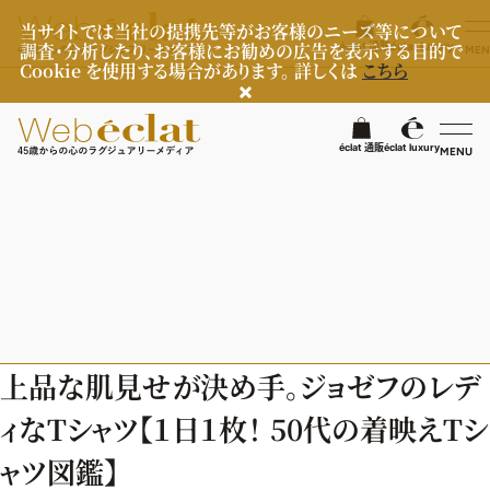
当サイトでは当社の提携先等がお客様のニーズ等について
調査・分析したり、お客様にお勧めの広告を表示する目的で
éclat 通販
éclat luxury
MEN
Cookie を使用する場合があります。 詳しくは
こちら
検
éclat 通販
éclat luxury
MENU
éclatラグジュアリー
ファッション
ラグジュアリーTOPICS
NEOエグゼスタイル
ビューティ
ファッションTOPICS
上品な肌見せが決め手。ジョゼフのレデ
8月の毎日コーデ
ヘルスケア
ヘアスタイル・ヘアケア
ィなTシャツ【１日１枚！ 50代の着映えTシ
50代なに着てる？
エイジングケア
ライフスタイル
ヘルスケアTOPICS
ャツ図鑑】
ファッション特集
メイク
更年期