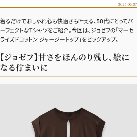
エクラ 華組
車・家電
2026.06.07
50代ベストコスメ
ストレッチ・エクササイズ
ゴルフ
チームJマダム
エクラ 華組メンバー一覧
着るだけでおしゃれ心も快適さも叶える、50代にとってパ
ダイエット
住まい
エクラ 華組ランキング
編集長コラム
チームJマダムメンバー一覧
ーフェクトなTシャツをご紹介。今回は、ジョゼフの「マーセ
50代健康のお悩み
旅行＆グルメ
ライズドコットン ジャージートップ」をピックアップ。
チームJマダムランキング
占い
あら、素敵☆ 手帖
カルチャー
チームJマダム特集
【ジョゼフ】甘さをほんのり残し、絵に
試し読み
イヴルルド遙華の12星座占い
50代のお悩み
なる佇まいに
スペシャル占い
エクラ通販
from編集部
エクラプレミアムNEWS
通販ランキング
インフォメーション
MAGAZINE
デジタルカタログ
プレゼント
エクラプレミアム通販