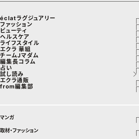
éclatラグジュアリー
ファッション
ラグジュアリーTOPICS
ビューティ
ファッションTOPICS
ヘルスケア
NEOエグゼスタイル
ヘアスタイル・ヘアケア
ライフスタイル
8月の毎日コーデ
ヘルスケアTOPICS
エクラ 華組
エイジングケア
車・家電
チームJマダム
50代なに着てる？
更年期
エクラ 華組メンバー一覧
編集長コラム
メイク
ゴルフ
ファッション
占い
ファッション特集
ストレッチ・エクササイズ
エクラ 華組ランキング
あら、素敵☆ 手帖
試し読み
50代ベストコスメ
住まい
ビューティ
イヴルルド遙華の12星座占い
エクラ通販
ダイエット
from編集部
旅行＆グルメ
旅行
スペシャル占い
エクラプレミアムNEWS
50代健康のお悩み
インフォメーション
カルチャー
お出かけ
通販ランキング
プレゼント
50代のお悩み
グルメ
デジタルカタログ
マンガ
暮らし
エクラプレミアム通販
取材・ファッション
少年マンガ
インテリア