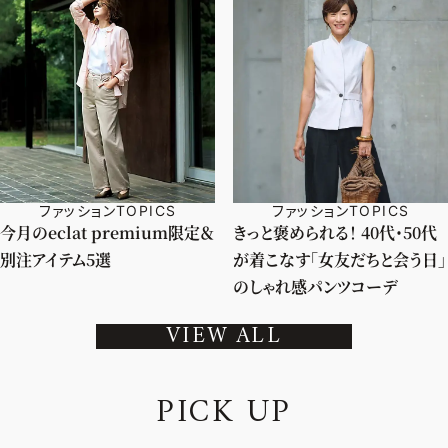
ファッションTOPICS
ファッションTOPICS
今月のeclat premium限定＆
きっと褒められる！ 40代・50代
別注アイテム5選
が着こなす「女友だちと会う日」
のしゃれ感パンツコーデ
VIEW ALL
P
I
C
K
U
P