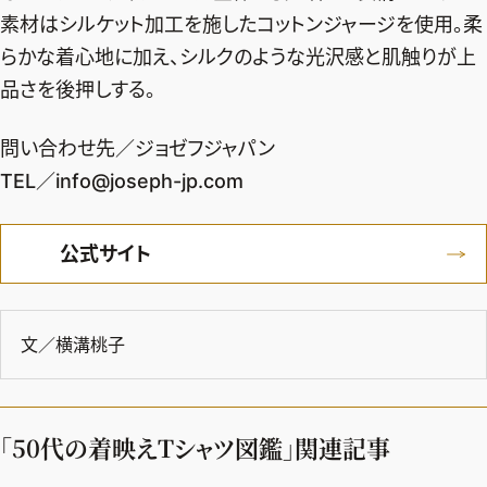
ファッション、ライフスタイル、
素材はシルケット加工を施したコットンジャージを使用。柔
そしてエクラの美意識を、SNSで発信しています。
らかな着心地に加え、シルクのような光沢感と肌触りが上
品さを後押しする。
JOIN US
問い合わせ先／ジョゼフジャパン
TEL／info@joseph-jp.com
編集部から届くメールマガジン、
会員限定プレゼントや特別イベントへの応募など
公式サイト
特典が満載！
新規会員登録はこちら
文／横溝桃子
「50代の着映えTシャツ図鑑」関連記事