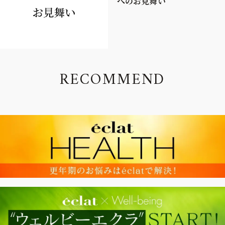
へのお見舞い
R
E
C
O
M
M
E
N
D