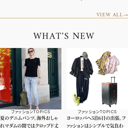
VIEW ALL
W
H
A
T
'
S
N
E
W
ファッションTOPICS
ファッションTOPICS
夏のデニムパンツ。海外おしゃ
ヨーロッパへ5泊6日の出張。フ
れマダムの間ではクロップド丈
ァッションはシンプルで気負わ