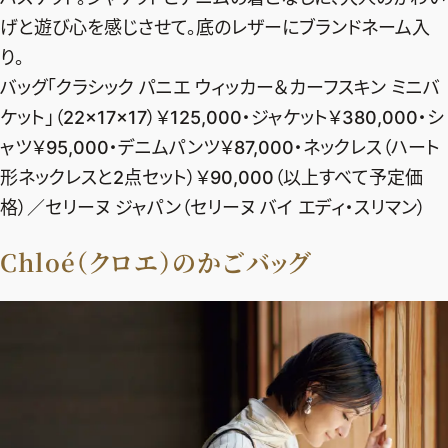
げと遊び心を感じさせて。底のレザーにブランドネーム入
デジタル版
り。
購入
バッグ「クラシック パニエ ウィッカー＆カーフスキン ミニバ
ケット」（22×17×17）￥125,000・ジャケット￥380,000・シ
SHOPPING
ャツ￥95,000・デニムパンツ￥87,000・ネックレス（ハート
形ネックレスと2点セット）￥90,000（以上すべて予定価
エクラプレミアム通販
格）／セリーヌ ジャパン（セリーヌ バイ エディ・スリマン）
売れ筋ランキング
エクラ掲載品
Chloé（クロエ）のかごバッグ
エクラ限定アイテム
イーバイエクラ
FOLLOW US