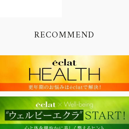
R
E
C
O
M
M
E
N
D