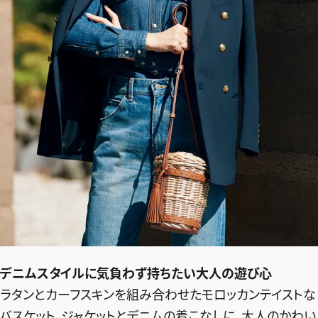
2026年9月号
デニムスタイルに気負わず持ちたい大人の遊び心
最新号試し読み
ラタンとカーフスキンを組み合わせたモロッカンテイストな
バスケット。ジャケットとデニムの着こなしに、大人のかわい
定期購読