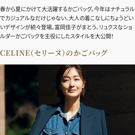
エクラ 華組
車・家電
50代ベストコスメ
春から夏にかけて大活躍するかごバッグ。今年はナチュラル
ストレッチ・エクササイズ
ゴルフ
チームJマダム
エクラ 華組メンバー一覧
でカジュアルなだけじゃない、大人の着こなしにちょうどい
ダイエット
住まい
エクラ 華組ランキング
いデザインが続々登場。富岡佳子がまとう、リュクスなショ
編集長コラム
チームJマダムメンバー一覧
50代健康のお悩み
旅行＆グルメ
ルダーかごバックを主役にしたスタイルを大公開！
チームJマダムランキング
占い
あら、素敵☆ 手帖
カルチャー
CELINE（セリーヌ）のかごバッグ
チームJマダム特集
試し読み
イヴルルド遙華の12星座占い
50代のお悩み
スペシャル占い
エクラ通販
from編集部
エクラプレミアムNEWS
通販ランキング
インフォメーション
MAGAZINE
デジタルカタログ
プレゼント
エクラプレミアム通販