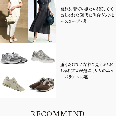
夏旅に着ていきたい！涼しくて
おしゃれな50代に似合うワンピ
ースコーデ7選
履くだけでこなれて見える！お
しゃれプロが選ぶ「大人のニュ
ーバランス」6選
R
E
C
O
M
M
E
N
D