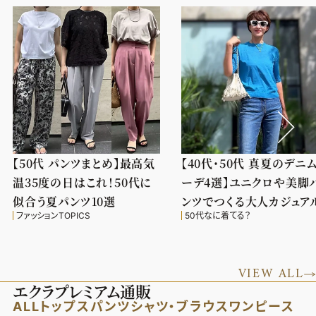
【50代 パンツまとめ】最高気
【40代・50代 真夏のデニ
温35度の日はこれ！50代に
ーデ4選】ユニクロや美脚
似合う夏パンツ10選
ンツでつくる大人カジュア
ファッションTOPICS
50代なに着てる？
VIEW ALL
エクラプレミアム通販
ALL
トップス
パンツ
シャツ・ブラウス
ワンピース