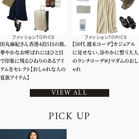
ファッションTOPICS
ファッションTOPICS
田丸麻紀さん香港4泊5日の旅。
【50代 週末コーデ】カジュアル
華やかなお呼ばれにはひと目
に見せない。涼やかに整う大人
で印象に残るひねりのあるアイ
のランチコーデ＃Jマダムのおし
テムをセレクト【おしゃれな人の
ゃれ
夏旅アイテム】
VIEW ALL
P
I
C
K
U
P