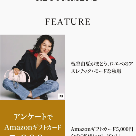
F
E
A
T
U
R
E
板谷由夏がまとう、ロエベのア
スレチック・モードな秋服
PR
Amazonギフトカード5,000円