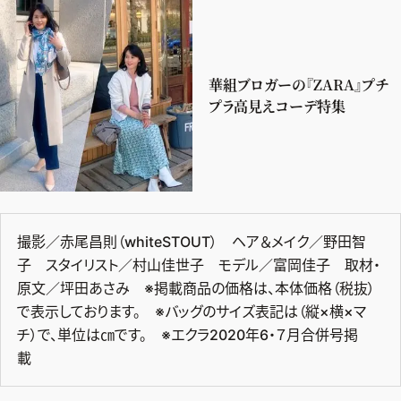
華組ブロガーの『ZARA』プチ
プラ高見えコーデ特集
撮影／赤尾昌則（whiteSTOUT） ヘア＆メイク／野田智
子 スタイリスト／村山佳世子 モデル／富岡佳子 取材・
原文／坪田あさみ ※掲載商品の価格は、本体価格（税抜）
で表示しております。 ※バッグのサイズ表記は（縦×横×マ
チ）で、単位は㎝です。 ※エクラ2020年6・７月合併号掲
載