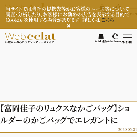
当サイトでは当社の提携先等がお客様のニーズ等について
調査・分析したり、お客様にお勧めの広告を表示する目的で
éclat 通販
éclat luxury
MEN
Cookie を使用する場合があります。 詳しくは
こちら
検
éclat 通販
éclat luxury
MENU
éclatラグジュアリー
ファッション
ラグジュアリーTOPICS
NEOエグゼスタイル
ビューティ
ファッションTOPICS
【富岡佳子のリュクスなかごバッグ】ショ
8月の毎日コーデ
ヘルスケア
ヘアスタイル・ヘアケア
ルダーのかごバッグでエレガントに
50代なに着てる？
エイジングケア
ライフスタイル
ヘルスケアTOPICS
2020.05.01
ファッション特集
メイク
更年期