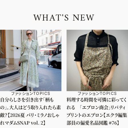
W
H
A
T
'
S
N
E
W
ファッションTOPICS
ファッションTOPICS
自分らしさを引き出す「柄も
料理する時間を可憐に彩ってく
の」。大人はどう取り入れたら素
れる 「エプロン商会」リバティ
敵？【2026夏 パリ・ミラノおしゃ
プリントのエプロン【エクラ編集
れマダムSNAP vol. 2】
部員の偏愛名品図鑑 #76】