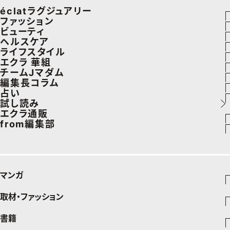
éclatラグジュアリー
ファッション
ラグジュアリーTOPICS
ビューティ
ファッションTOPICS
ヘルスケア
NEOエグゼスタイル
ヘアスタイル・ヘアケア
ライフスタイル
8月の毎日コーデ
ヘルスケアTOPICS
エクラ 華組
エイジングケア
車・家電
チームJマダム
50代なに着てる？
更年期
エクラ 華組メンバー一覧
編集長コラム
メイク
ゴルフ
ファッション
占い
ファッション特集
ストレッチ・エクササイズ
エクラ 華組ランキング
あら、素敵☆ 手帖
試し読み
50代ベストコスメ
住まい
ビューティ
イヴルルド遙華の12星座占い
エクラ通販
ダイエット
from編集部
旅行＆グルメ
旅行
スペシャル占い
エクラプレミアムNEWS
50代健康のお悩み
インフォメーション
カルチャー
お出かけ
通販ランキング
プレゼント
50代のお悩み
グルメ
デジタルカタログ
マンガ
暮らし
エクラプレミアム通販
取材・ファッション
少年マンガ
インテリア
週刊少年ジャンプ
書籍
ファッション・美容
料理
青年マンガ
ジャンプSQ