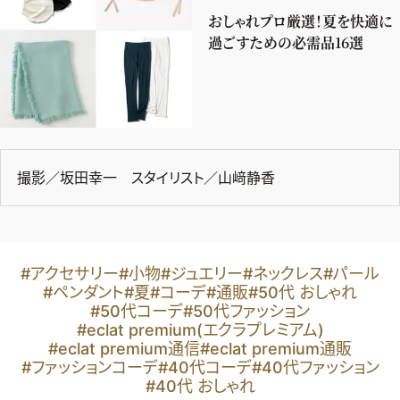
おしゃれプロ厳選！夏を快適に
過ごすための必需品16選
撮影／坂田幸一 スタイリスト／山﨑静香
#アクセサリー
#小物
#ジュエリー
#ネックレス
#パール
#ペンダント
#夏
#コーデ
#通販
#50代 おしゃれ
#50代コーデ
#50代ファッション
#eclat premium(エクラプレミアム)
#eclat premium通信
#eclat premium通販
#ファッションコーデ
#40代コーデ
#40代ファッション
#40代 おしゃれ