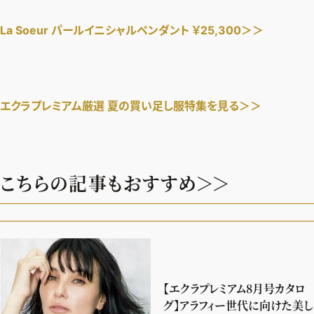
デジタル版
La Soeur パールイニシャルペンダント ￥25,300＞＞
購入
SHOPPING
エクラプレミアム厳選 夏の買い足し服
特集を見る＞＞
エクラプレミアム通販
売れ筋ランキング
こちらの記事もおすすめ＞＞
エクラ掲載品
エクラ限定アイテム
イーバイエクラ
FOLLOW US
【エクラプレミアム8月号カタロ
グ】アラフィー世代に向けた美し