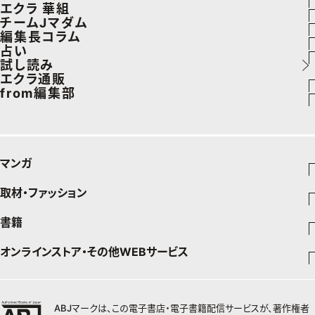
8月の毎日コーデ
ヘルスケアTOPICS
エクラ 華組
エイジングケア
車・家電
チームJマダム
50代なに着てる？
更年期
エクラ 華組メンバー一覧
編集長コラム
メイク
ゴルフ
ファッション
占い
ファッション特集
ストレッチ・エクササイズ
エクラ 華組ランキング
あら、素敵☆ 手帖
試し読み
50代ベストコスメ
住まい
ビューティ
イヴルルド遙華の12星座占い
エクラ通販
ダイエット
from編集部
旅行＆グルメ
旅行
スペシャル占い
エクラプレミアムNEWS
50代健康のお悩み
インフォメーション
カルチャー
お出かけ
通販ランキング
プレゼント
50代のお悩み
グルメ
デジタルカタログ
マンガ
暮らし
エクラプレミアム通販
取材・ファッション
少年マンガ
インテリア
週刊少年ジャンプ
書籍
ファッション・美容
料理
青年マンガ
ジャンプSQ
Seventeen
少年ジャンプ+
オンラインストア・その他WEBサービス
チームJマダムメンバー一覧
文芸・文庫・総合
芸能・情報・スポーツ
少女マンガ
Vジャンプ
non-no
ジャンプTOON
チームJマダムランキング
すばる
Myojo
最強ジャンプ
ジャンプTOON
オンラインストア
学芸・ノンフィクション・新書
女性マンガ
BAILA
ZEBRACK
小説すばる
週プレNEWS
チームJマダム特集
少年ジャンプ+
ZEBRACK
OTO
1日5分で、明日は変わる よみタイ yomitai
ABJマークは、この電子書店・電子書籍配信サービスが、著作権者
MAQUIA
S-MANGA
ジャンプTOON
その他WEBサービス