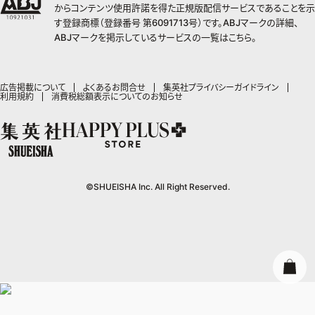
ライトノベル・ノベライズ
集英社 文芸ステーション
週プレ グラジャパ!
ジャンプTOON
S-MANGA
からコンテンツ使用許諾を得た正規版配信サービスであることを示
SHUEISHA MANGA-ART HERITAGE
集英社学芸部 - 学芸・ノンフィクション
SPUR
集英社ジャンプリミックス
ZEBRACK
集英社アドナビ
す登録商標（登録番号 第6091713号）です。ABJマークの詳細、
web 集英社文庫
集英社オレンジ文庫
Sportiva
ZEBRACK
集英社コミック文庫
キッズ
ジャンプキャラクターズストア
集英社ビジネス書
LEE
ABJマークを掲示しているサービスの一覧は
こちら
。
集英社コミック文庫
S-MANGA
集英社エディターズ・ラボ
青春と読書
JUMP j-BOOKS
パラスポ
ジャンプルーキー！
りぼん
HAPPY PLUS STORE
集英社新書
集英社みらい文庫
eclat
週刊ヤングジャンプ
集英社コミック文庫
アジア人物史
ダッシュエックス文庫公式サイト
S-MANGA
マーガレット
SHUEISHA VOX
集英社新書プラス - 知の水先案内人
集英社の児童図書 S-KIDS.LAND
T JAPAN
ヤングジャンプ定期購読デジタル
マンガMee公式サイト
集英社Webマガジン コバルト
広告掲載について
よくあるお問合せ
集英社プライバシーガイドライン
集英社ジャンプリミックス
別冊マーガレット
LEEマルシェ
利用規約
消費税総額表示についてのお知らせ
kotoba
HAPPY PLUS ONE
ヤンジャン！
リマコミ
シフォン文庫
集英社コミック文庫
マンガMee公式サイト
SHOP Marisol
e!集英社
MEN'S NON-NO
となりのヤングジャンプ
マンガMeets
リマコミ
eclat premium
情報・知識＆オピニオン imidas
UOMO
グランドジャンプ
Cookie
マンガMeets
mirabella
集英社オンライン
ウルトラジャンプ
Cocohana
mirabella homme
office YOU
©SHUEISHA Inc. All Right Reserved.
zakka market