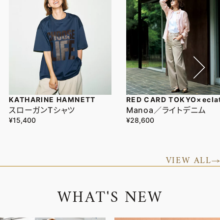
KATHARINE HAMNETT
RED CARD TOKYO×ecla
スローガンTシャツ
Manoa／ライトデニム
¥15,400
¥28,600
VIEW ALL
W
H
A
T
'
S
N
E
W