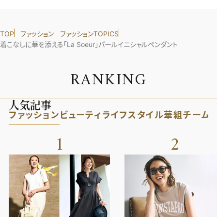
TOP
ファッション
ファッションTOPICS
着こなしに華を添える「La Soeur」パールイニシャルペンダント
R
A
N
K
I
N
G
人気記事
ファッション
ビューティ
ライフスタイル
華組
チーム
1
2