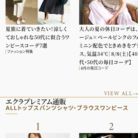
夏旅に着ていきたい！涼しく
大人の夏の休日コーデは
ておしゃれな50代に似合うワ
ージュ×ペールピンクのフ
ンピースコーデ7選
ミニン配色でときめきをプ
ファッション特集
ス。気温34℃｜8/8(土)【40
代・50代の毎日コーデ】
8月の毎日コーデ
VIEW ALL
エクラプレミアム通販
ALL
トップス
パンツ
シャツ・ブラウス
ワンピース
1
2