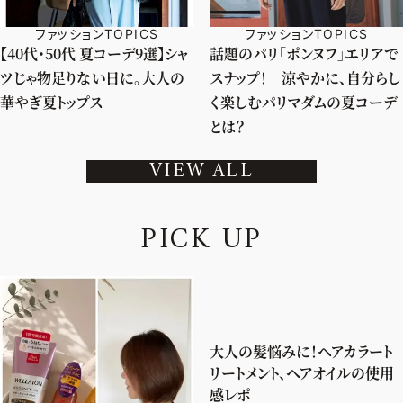
ファッションTOPICS
ファッションTOPICS
【40代・50代 夏コーデ9選】シャ
話題のパリ「ポンヌフ」エリアで
ツじゃ物足りない日に。大人の
スナップ！ 涼やかに、自分らし
華やぎ夏トップス
く楽しむパリマダムの夏コーデ
とは？
VIEW ALL
P
I
C
K
U
P
大人の髪悩みに！ヘアカラート
リートメント、ヘアオイルの使用
感レポ