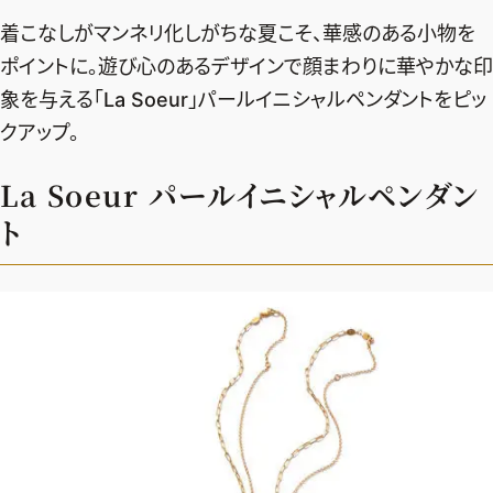
エクラ 華組
車・家電
50代ベストコスメ
着こなしがマンネリ化しがちな夏こそ、華感のある小物を
ストレッチ・エクササイズ
ゴルフ
チームJマダム
エクラ 華組メンバー一覧
ポイントに。遊び心のあるデザインで顔まわりに華やかな印
ダイエット
住まい
エクラ 華組ランキング
象を与える「La Soeur」パールイニシャルペンダントをピッ
編集長コラム
チームJマダムメンバー一覧
50代健康のお悩み
旅行＆グルメ
クアップ。
チームJマダムランキング
占い
あら、素敵☆ 手帖
カルチャー
La Soeur パールイニシャルペンダン
チームJマダム特集
試し読み
イヴルルド遙華の12星座占い
50代のお悩み
ト
スペシャル占い
エクラ通販
from編集部
エクラプレミアムNEWS
通販ランキング
インフォメーション
MAGAZINE
デジタルカタログ
プレゼント
エクラプレミアム通販