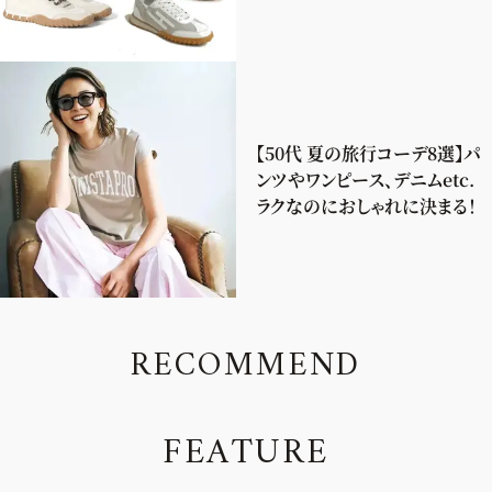
【50代 夏の旅行コーデ8選】パ
ンツやワンピース、デニムetc.
ラクなのにおしゃれに決まる！
R
E
C
O
M
M
E
N
D
F
E
A
T
U
R
E