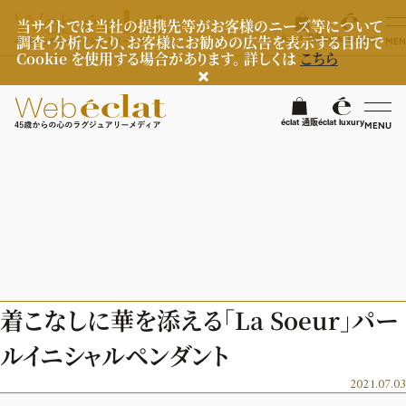
当サイトでは当社の提携先等がお客様のニーズ等について
調査・分析したり、お客様にお勧めの広告を表示する目的で
éclat 通販
éclat luxury
MEN
Cookie を使用する場合があります。 詳しくは
こちら
検
éclat 通販
éclat luxury
MENU
éclatラグジュアリー
ファッション
ラグジュアリーTOPICS
NEOエグゼスタイル
ビューティ
ファッションTOPICS
着こなしに華を添える「La Soeur」パー
8月の毎日コーデ
ヘルスケア
ヘアスタイル・ヘアケア
ルイニシャルペンダント
50代なに着てる？
エイジングケア
ライフスタイル
ヘルスケアTOPICS
2021.07.03
ファッション特集
メイク
更年期