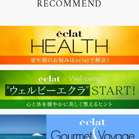
R
E
C
O
M
M
E
N
D