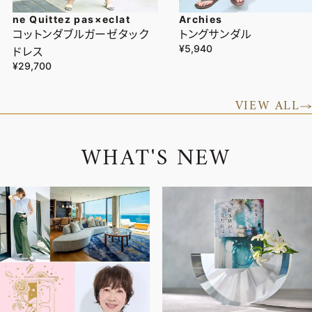
ne Quittez pas×eclat
Archies
コットンダブルガーゼタック
トングサンダル
¥5,940
ドレス
¥29,700
VIEW ALL
W
H
A
T
'
S
N
E
W