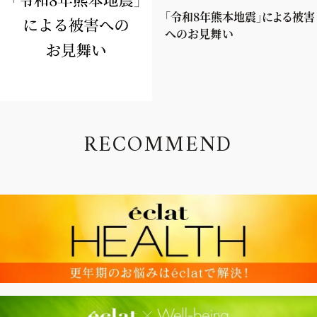
「令和8年熊本地震」による被害
へのお見舞い
R
E
C
O
M
M
E
N
D