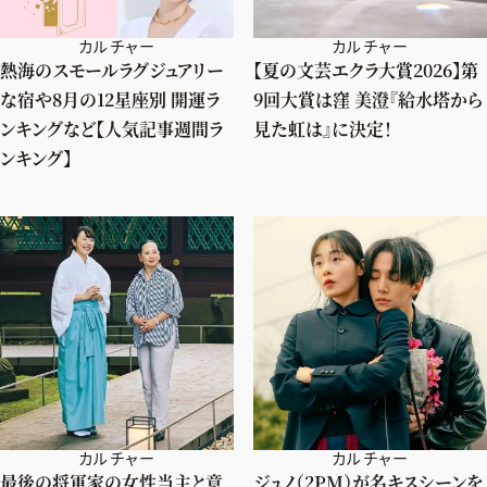
カルチャー
カルチャー
熱海のスモールラグジュアリー
【夏の文芸エクラ大賞2026】第
な宿や8月の12星座別 開運ラ
9回大賞は窪 美澄『給水塔から
ンキングなど【人気記事週間ラ
見た虹は』に決定！
ンキング】
カルチャー
カルチャー
最後の将軍家の女性当主と意
ジュノ（2PM）が名キスシーンを