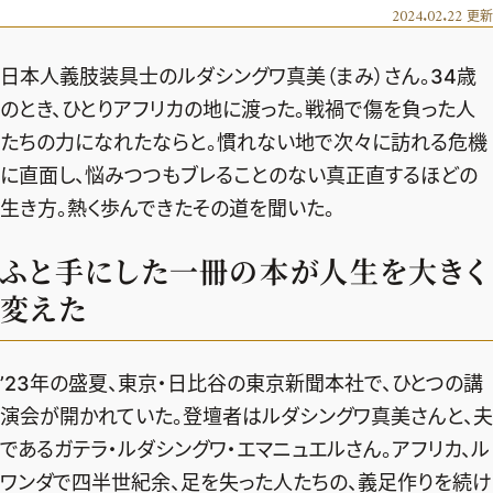
エクラ 華組
車・家電
2024.02.22
更新
50代ベストコスメ
ストレッチ・エクササイズ
ゴルフ
チームJマダム
エクラ 華組メンバー一覧
日本人義肢装具士のルダシングワ真美（まみ）さん。34歳
ダイエット
住まい
エクラ 華組ランキング
編集長コラム
チームJマダムメンバー一覧
のとき、ひとりアフリカの地に渡った。戦禍で傷を負った人
50代健康のお悩み
旅行＆グルメ
たちの力になれたならと。慣れない地で次々に訪れる危機
チームJマダムランキング
占い
あら、素敵☆ 手帖
カルチャー
に直面し、悩みつつもブレることのない真正直するほどの
チームJマダム特集
試し読み
イヴルルド遙華の12星座占い
生き方。熱く歩んできたその道を聞いた。
50代のお悩み
スペシャル占い
エクラ通販
ふと手にした一冊の本が人生を大きく
変えた
from編集部
エクラプレミアムNEWS
通販ランキング
インフォメーション
’23年の盛夏、東京・日比谷の東京新聞本社で、ひとつの講
MAGAZINE
デジタルカタログ
プレゼント
演会が開かれていた。登壇者はルダシングワ真美さんと、夫
エクラプレミアム通販
であるガテラ・ルダシングワ・エマニュエルさん。アフリカ、ル
ワンダで四半世紀余、足を失った人たちの、義足作りを続け