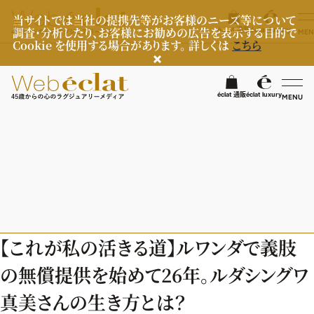
当サイトでは当社の提携先等がお客様のニーズ等について
調査・分析したり、お客様にお勧めの広告を表示する目的で
éclat 通販
éclat luxury
MEN
Cookie を使用する場合があります。 詳しくは
こちら
検
éclat 通販
éclat luxury
MENU
éclatラグジュアリー
ファッション
ラグジュアリーTOPICS
NEOエグゼスタイル
ビューティ
ファッションTOPICS
【これが私の活きる道】ルワンダで義肢
8月の毎日コーデ
ヘルスケア
ヘアスタイル・ヘアケア
の無償提供を始めて26年。ルダシングワ
50代なに着てる？
エイジングケア
ライフスタイル
ヘルスケアTOPICS
真美さんの生き方とは？
ファッション特集
メイク
更年期