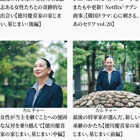
志ある女性たちとの奇跡的な
またもや更新！ Netflix『テプン
出会い【徳川慶喜家の家じま
商事』【韓国ドラマ：心に刺さる、
い、墓じまい：後編】
あのセリフ vol.20】
カルチャー
カルチャー
女性が当主を継ぐことへの強固
最後の将軍家が選んだ、新しい
な反対を乗り越えて【徳川慶喜
承継のかたち【徳川慶喜家の家
家の家じまい、墓じまい：中編】
じまい、墓じまい：前編】