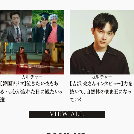
カルチャー
カルチャー
【韓国ドラマ】泣きたい夜もあ
【吉沢 亮さんインタビュー】力を
る…。心が疲れた日に観たい5
抜いて、自然体のまま王になっ
選
ていく
VIEW ALL