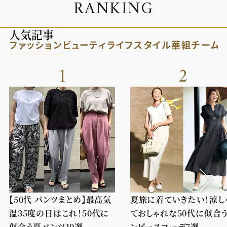
R
A
N
K
I
N
G
人気記事
ファッション
ビューティ
ライフスタイル
華組
チーム
1
2
【50代 パンツまとめ】最高気
夏旅に着ていきたい！涼し
温35度の日はこれ！50代に
ておしゃれな50代に似合
似合う夏パンツ10選
ンピースコーデ7選