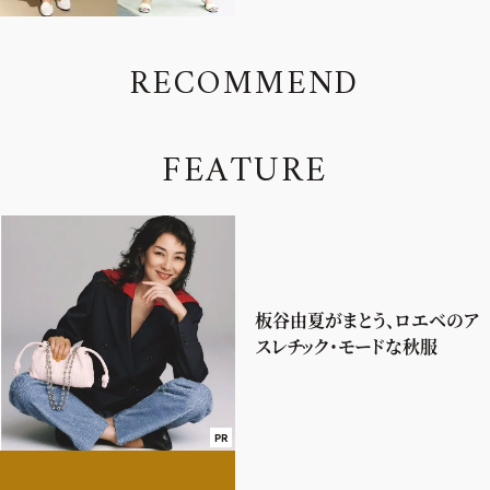
R
E
C
O
M
M
E
N
D
F
E
A
T
U
R
E
板谷由夏がまとう、ロエベのア
スレチック・モードな秋服
PR