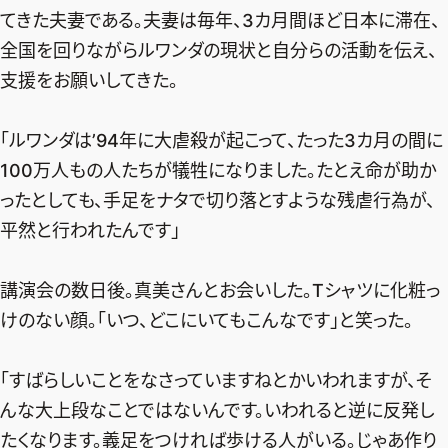
てきた夫妻である。夫妻は毎年、3カ月間ほど日本に滞在、
全国を回りながらルワンダの現状と自分らの活動を伝え、
支援をお願いしてきた。
「ルワンダは’94年に大虐殺が起こって、たった3カ月の間に
100万人もの人たちが犠牲になりました。たとえ命が助か
ったとしても、手足をナタで切り落とすような残虐行為が、
平然と行われたんです」
講演会の数日後。真美さんとお会いした。Tシャツに化粧っ
けのない顔。「いつ、どこにいてもこんなです」と笑った。
「すばらしいことをなさっていますねとかいわれますが、そ
2026年9月号
最新号試し読み
んな大上段なことではないんです。いわれると逆に反発し
たくなります。義足をつければ歩ける人がいる。じゃあ作り
定期購読