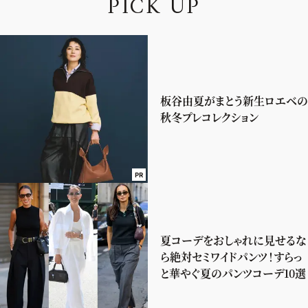
P
I
C
K
U
P
板谷由夏がまとう新生ロエベの
秋冬プレコレクション
PR
夏コーデをおしゃれに見せるな
ら絶対セミワイドパンツ！すらっ
と華やぐ夏のパンツコーデ10選