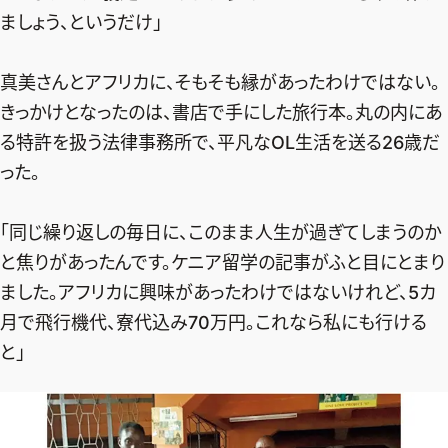
ましょう、というだけ」
デジタル版
購入
真美さんとアフリカに、そもそも縁があったわけではない。
きっかけとなったのは、書店で手にした旅行本。丸の内にあ
SHOPPING
る特許を扱う法律事務所で、平凡なOL生活を送る26歳だ
った。
エクラプレミアム通販
売れ筋ランキング
「同じ繰り返しの毎日に、このまま人生が過ぎてしまうのか
エクラ掲載品
と焦りがあったんです。ケニア留学の記事がふと目にとまり
エクラ限定アイテム
ました。アフリカに興味があったわけではないけれど、5カ
月で飛行機代、寮代込み70万円。これなら私にも行ける
イーバイエクラ
と」
FOLLOW US