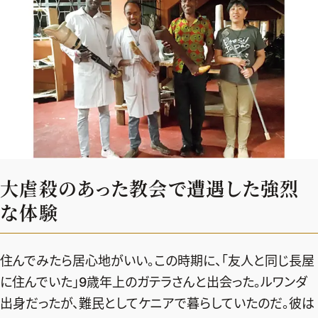
ファッション、ライフスタイル、
そしてエクラの美意識を、SNSで発信しています。
JOIN US
編集部から届くメールマガジン、
会員限定プレゼントや特別イベントへの応募など
特典が満載！
大虐殺のあった教会で遭遇した強烈
な体験
新規会員登録はこちら
住んでみたら居心地がいい。この時期に、「友人と同じ長屋
に住んでいた」9歳年上のガテラさんと出会った。ルワンダ
出身だったが、難民としてケニアで暮らしていたのだ。彼は