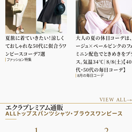
夏旅に着ていきたい！涼しく
大人の夏の休日コーデは
ておしゃれな50代に似合うワ
ージュ×ペールピンクのフ
ンピースコーデ7選
ミニン配色でときめきをプ
ファッション特集
ス。気温34℃｜8/8(土)【40
代・50代の毎日コーデ】
8月の毎日コーデ
VIEW ALL
エクラプレミアム通販
ALL
トップス
パンツ
シャツ・ブラウス
ワンピース