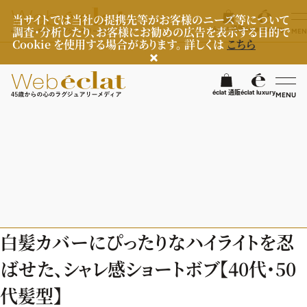
当サイトでは当社の提携先等がお客様のニーズ等について
調査・分析したり、お客様にお勧めの広告を表示する目的で
éclat 通販
éclat luxury
MEN
Cookie を使用する場合があります。 詳しくは
こちら
検
éclat 通販
éclat luxury
MENU
éclatラグジュアリー
ファッション
ラグジュアリーTOPICS
NEOエグゼスタイル
ビューティ
ファッションTOPICS
白髪カバーにぴったりなハイライトを忍
8月の毎日コーデ
ヘルスケア
ヘアスタイル・ヘアケア
ばせた、シャレ感ショートボブ【40代・50
50代なに着てる？
エイジングケア
ライフスタイル
ヘルスケアTOPICS
代髪型】
ファッション特集
メイク
更年期