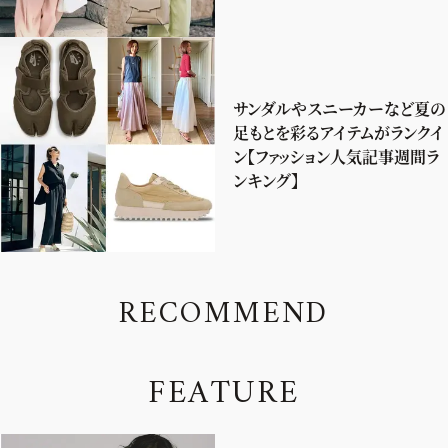
サンダルやスニーカーなど夏の
足もとを彩るアイテムがランクイ
ン【ファッション人気記事週間ラ
ンキング】
R
E
C
O
M
M
E
N
D
F
E
A
T
U
R
E