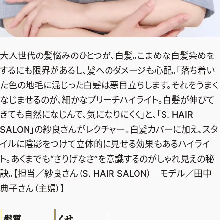
デジタル版
購入
大人世代の髪悩みのひとつが、白髪。こまめな白髪染めを
SHOPPING
するにも限界があるし、髪へのダメージも心配。「落ち着い
た色の地毛に混じった白髪は悪目立ちします。それをうまく
エクラプレミアム通販
なじませるのが、細かなブリーチハイライト。白髪が伸びて
売れ筋ランキング
きても自然になじんで、気になりにくく」と、「S. HAIR
エクラ掲載品
SALON」の紗良さんがレクチャー。白髪カバーに加え、スタ
エクラ限定アイテム
イルに陰影をつけて立体的に見せる効果もあるハイライ
ト。あくまでも“さりげなさ”を意識するのがしゃれ見えの秘
イーバイエクラ
訣。【担当／紗良さん（S. HAIR SALON） モデル／田中
FOLLOW US
典子さん（主婦）】
髪質
くせ