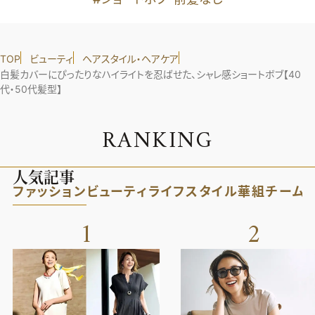
TOP
ビューティ
ヘアスタイル・ヘアケア
白髪カバーにぴったりなハイライトを忍ばせた、シャレ感ショートボブ【40
代・50代髪型】
R
A
N
K
I
N
G
人気記事
ファッション
ビューティ
ライフスタイル
華組
チーム
1
2