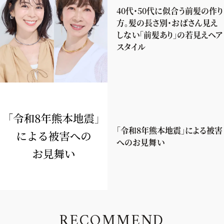
40代・50代に似合う前髪の作り
方。髪の長さ別・おばさん見え
しない「前髪あり」の若見えヘア
スタイル
「令和8年熊本地震」による被害
へのお見舞い
R
E
C
O
M
M
E
N
D