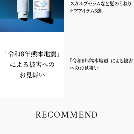
スカルプセラムなど髪のうねり
ケアアイテム5選
「令和8年熊本地震」による被害
へのお見舞い
R
E
C
O
M
M
E
N
D