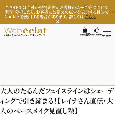
当サイトでは当社の提携先等がお客様のニーズ等について
調査・分析したり、お客様にお勧めの広告を表示する目的で
éclat 通販
éclat luxury
MEN
Cookie を使用する場合があります。 詳しくは
こちら
検
éclat 通販
éclat luxury
MENU
éclatラグジュアリー
ファッション
ラグジュアリーTOPICS
NEOエグゼスタイル
ビューティ
ファッションTOPICS
大人のたるんだフェイスラインはシェーデ
8月の毎日コーデ
ヘルスケア
ヘアスタイル・ヘアケア
ィングで引き締まる！【レイナさん直伝・大
50代なに着てる？
エイジングケア
ライフスタイル
ヘルスケアTOPICS
人のベースメイク見直し塾】
ファッション特集
メイク
更年期