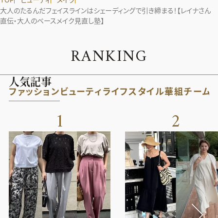
大人のたるんだフェイスラインはシェーディングで引き締まる！【レイナさん
直伝・大人のベースメイク見直し塾】
R
A
N
K
I
N
G
人気記事
ファッション
ビューティ
ライフスタイル
華組
チーム
1
2