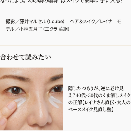
なったよう。“あの頃の輪郭”はメイクで簡単に手に入る！
撮影／藤井マルセル（t.cube） ヘア＆メイク／レイナ モ
デル／小林五月子（エクラ 華組）
合わせて読みたい
隠したつもりが、逆に老け見
え？40代・50代のくま消しメイク
の正解【レイナさん直伝・大人の
ベースメイク見直し塾】