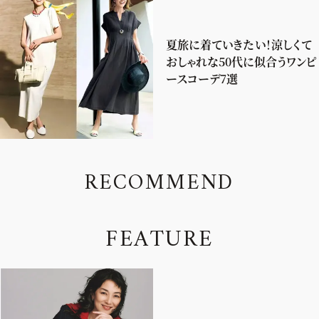
夏旅に着ていきたい！涼しくて
おしゃれな50代に似合うワンピ
ースコーデ7選
R
E
C
O
M
M
E
N
D
F
E
A
T
U
R
E