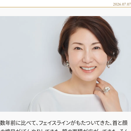
エクラ 華組
車・家電
2026.07.07
50代ベストコスメ
ストレッチ・エクササイズ
ゴルフ
チームJマダム
エクラ 華組メンバー一覧
ダイエット
住まい
エクラ 華組ランキング
編集長コラム
チームJマダムメンバー一覧
50代健康のお悩み
旅行＆グルメ
チームJマダムランキング
占い
あら、素敵☆ 手帖
カルチャー
チームJマダム特集
試し読み
イヴルルド遙華の12星座占い
50代のお悩み
スペシャル占い
エクラ通販
from編集部
エクラプレミアムNEWS
通販ランキング
インフォメーション
MAGAZINE
デジタルカタログ
プレゼント
エクラプレミアム通販
数年前に比べて、フェイスラインがもたついてきた、首と顔