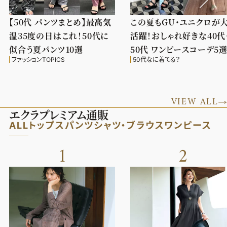
【50代 パンツまとめ】最高気
この夏もGU・ユニクロが
温35度の日はこれ！50代に
活躍！おしゃれ好きな40代
似合う夏パンツ10選
50代 ワンピースコーデ5
ファッションTOPICS
50代なに着てる？
VIEW ALL
エクラプレミアム通販
ALL
トップス
パンツ
シャツ・ブラウス
ワンピース
1
2