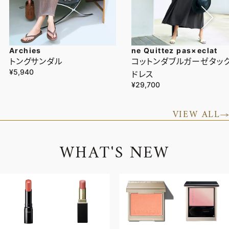
Archies
ne Quittez pas×eclat
トングサンダル
コットンダブルガーゼタッ
¥5,940
ドレス
¥29,700
VIEW ALL
W
H
A
T
'
S
N
E
W