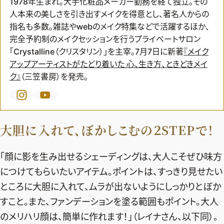
1978年生まれ。大手化粧品メーカー勤務を経て独立。その
人本来の美しさを引き出すメイクを得意とし、著名人からの
デジタル版
指名も多数。雑誌やwebのメイク特集などで活躍するほか、
購入
完全予約制のメイクセッションを行うプライベートサロン
「Crystalline（クリスタリン）」を主宰。7月7日に新著
『
メイク
アップアーティストがたどり着いた 心、生き方、ときどきメイ
SHOPPING
ク
』
（三笠書房）を発売。
エクラプレミアム通販
売れ筋ランキング
大胆に入れて、ぼかしこむの２STEPで！
エクラ掲載品
エクラ限定アイテム
「顔に影を生み出せるシェーディングは、大人こそぜひ味方
イーバイエクラ
につけてもらいたいアイテム。ポイントは、すっきり見せたい
ところに大胆に入れて、ムラが出ないようにしっかりとぼか
FOLLOW US
すこと。また、ファンデーションを塗る範囲もポイント。大人
のメリハリ顔は、簡単に作れます！」（レイナさん、以下同）。