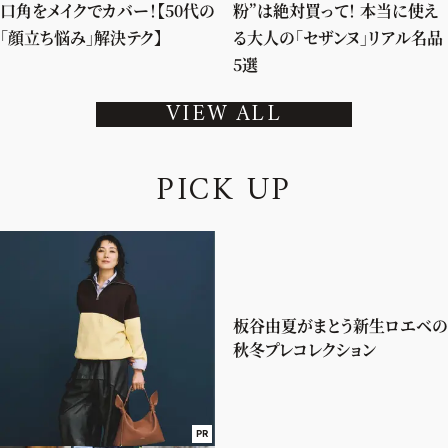
口角をメイクでカバー！【50代の
粉”は絶対買って！ 本当に使え
「顔立ち悩み」解決テク】
る大人の「セザンヌ」リアル名品
5選
VIEW ALL
P
I
C
K
U
P
板谷由夏がまとう新生ロエベの
秋冬プレコレクション
PR