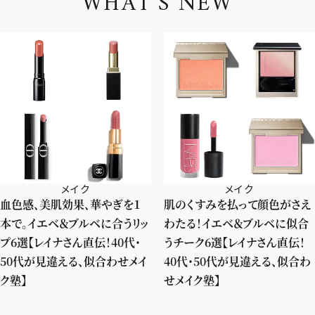
W
H
A
T
'
S
N
E
W
メイク
メイク
血色感、美肌効果、華やぎを１
肌のくすみを払って顔色がさえ
本で。イエベ＆ブルベに合うリッ
わたる！イエベ＆ブルベに似合
プ6選【レイナさん直伝！40代・
うチーク6選【レイナさん直伝！
50代が見違える、似合わせメイ
40代・50代が見違える、似合わ
ク塾】
せメイク塾】