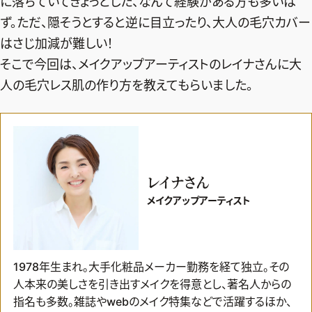
に落ちていてぎょっとした、なんて経験がある方も多いは
ず。ただ、隠そうとすると逆に目立ったり、大人の毛穴カバー
はさじ加減が難しい！
そこで今回は、メイクアップアーティストのレイナさんに大
人の毛穴レス肌の作り方を教えてもらいました。
レイナさん
メイクアップアーティスト
1978年生まれ。大手化粧品メーカー勤務を経て独立。その
2026年9月号
人本来の美しさを引き出すメイクを得意とし、著名人からの
最新号試し読み
指名も多数。雑誌やwebのメイク特集などで活躍するほか、
定期購読