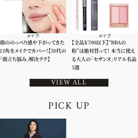
メイク
メイク
顔ののっぺり感や下がってきた
【全品￥700以下】“BBAの
口角をメイクでカバー！【50代の
粉”は絶対買って！ 本当に使え
「顔立ち悩み」解決テク】
る大人の「セザンヌ」リアル名品
5選
VIEW ALL
P
I
C
K
U
P