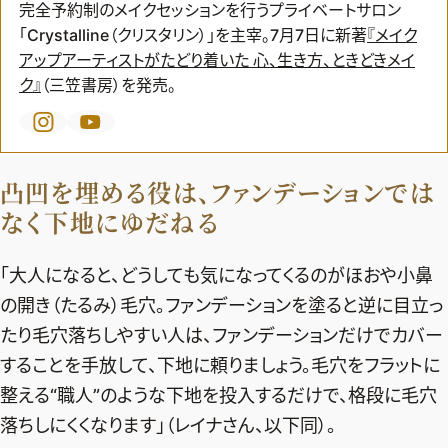
完全予約制のメイクセッションを行うプライベートサロン
デジタル版
「Crystalline（クリスタリン）」を主宰。7月7日に新著
『
メイク
アップアーティストがたどり着いた 心、生き方、ときどきメイ
購入
ク
』
（三笠書房）を発売。
SHOPPING
凸凹を埋める役は、ファンデーションでは
エクラプレミアム通販
なく下地にゆだねる
売れ筋ランキング
エクラ掲載品
「大人になると、どうしても気になってくるのがほおや小鼻
エクラ限定アイテム
の開き（たるみ）毛穴。ファンデーションを塗ると逆に目立っ
イーバイエクラ
たり毛穴落ちしやすい人は、ファンデーションだけでカバー
することを手放して、下地に頼りましょう。毛穴をフラットに
FOLLOW US
整える“職人”のような下地を投入するだけで、格段に毛穴
落ちしにくくなります」（レイナさん、以下同）。