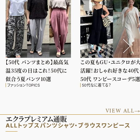
【50代 パンツまとめ】最高気
この夏もGU・ユニクロが
温35度の日はこれ！50代に
活躍！おしゃれ好きな40代
似合う夏パンツ10選
50代 ワンピースコーデ5
ファッションTOPICS
50代なに着てる？
VIEW ALL
エクラプレミアム通販
ALL
トップス
パンツ
シャツ・ブラウス
ワンピース