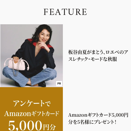
F
E
A
T
U
R
E
板谷由夏がまとう、ロエベのア
スレチック・モードな秋服
PR
Amazonギフトカード5,000円
分を5名様にプレゼント！