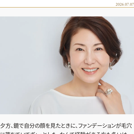
エクラ 華組
車・家電
2026.07.07
50代ベストコスメ
ストレッチ・エクササイズ
ゴルフ
チームJマダム
エクラ 華組メンバー一覧
ダイエット
住まい
エクラ 華組ランキング
編集長コラム
チームJマダムメンバー一覧
50代健康のお悩み
旅行＆グルメ
チームJマダムランキング
占い
あら、素敵☆ 手帖
カルチャー
チームJマダム特集
試し読み
イヴルルド遙華の12星座占い
50代のお悩み
スペシャル占い
エクラ通販
from編集部
エクラプレミアムNEWS
通販ランキング
インフォメーション
MAGAZINE
デジタルカタログ
プレゼント
エクラプレミアム通販
夕方、鏡で自分の顔を見たときに、ファンデーションが毛穴