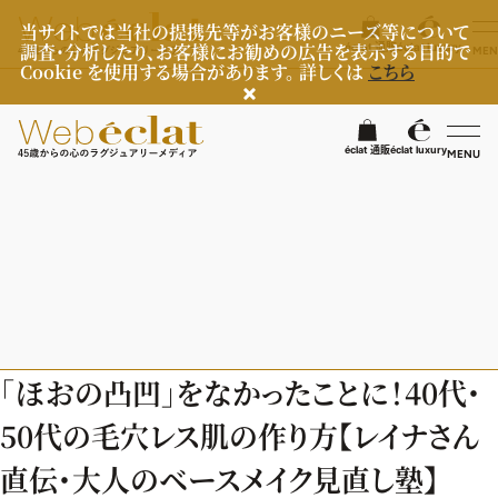
当サイトでは当社の提携先等がお客様のニーズ等について
調査・分析したり、お客様にお勧めの広告を表示する目的で
éclat 通販
éclat luxury
MEN
Cookie を使用する場合があります。 詳しくは
こちら
検
éclat 通販
éclat luxury
MENU
éclatラグジュアリー
ファッション
ラグジュアリーTOPICS
NEOエグゼスタイル
ビューティ
ファッションTOPICS
「ほおの凸凹」をなかったことに！40代・
8月の毎日コーデ
ヘルスケア
ヘアスタイル・ヘアケア
50代の毛穴レス肌の作り方【レイナさん
50代なに着てる？
エイジングケア
ライフスタイル
ヘルスケアTOPICS
直伝・大人のベースメイク見直し塾】
ファッション特集
メイク
更年期