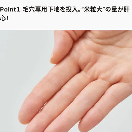
ファッション、ライフスタイル、
そしてエクラの美意識を、SNSで発信しています。
Point１ 毛穴専用下地を投入。“米粒大”の量が肝
心！
JOIN US
編集部から届くメールマガジン、
会員限定プレゼントや特別イベントへの応募など
特典が満載！
新規会員登録はこちら