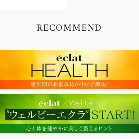
R
E
C
O
M
M
E
N
D