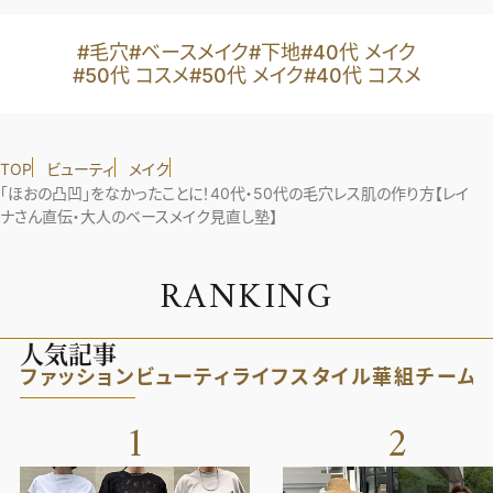
#毛穴
#ベースメイク
#下地
#40代 メイク
#50代 コスメ
#50代 メイク
#40代 コスメ
TOP
ビューティ
メイク
「ほおの凸凹」をなかったことに！40代・50代の毛穴レス肌の作り方【レイ
ナさん直伝・大人のベースメイク見直し塾】
R
A
N
K
I
N
G
人気記事
ファッション
ビューティ
ライフスタイル
華組
チーム
1
2