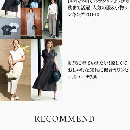
【40代・50代ファッション】今から
秋まで活躍！人気の服＆小物ラ
ンキングTOP10
夏旅に着ていきたい！涼しくて
おしゃれな50代に似合うワンピ
ースコーデ7選
R
E
C
O
M
M
E
N
D