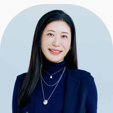
エクラ 華組
車・家電
50代ベストコスメ
ストレッチ・エクササイズ
ゴルフ
チームJマダム
エクラ 華組メンバー一覧
ダイエット
住まい
エクラ 華組ランキング
編集長コラム
チームJマダムメンバー一覧
50代健康のお悩み
旅行＆グルメ
チームJマダムランキング
占い
あら、素敵☆ 手帖
カルチャー
チームJマダム特集
試し読み
イヴルルド遙華の12星座占い
50代のお悩み
スペシャル占い
エクラ通販
from編集部
エクラプレミアムNEWS
通販ランキング
インフォメーション
MAGAZINE
デジタルカタログ
プレゼント
エクラプレミアム通販