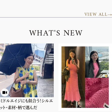
VIEW ALL
W
H
A
T
'
S
N
E
W
ミドルエイジにも似合う！シルエ
ット・素材・柄で選んだ