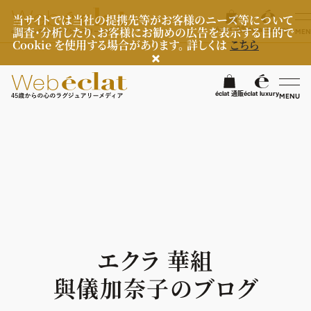
当サイトでは当社の提携先等がお客様のニーズ等について
調査・分析したり、お客様にお勧めの広告を表示する目的で
éclat 通販
éclat luxury
MEN
Cookie を使用する場合があります。 詳しくは
こちら
検
éclat 通販
éclat luxury
MENU
éclatラグジュアリー
ファッション
ラグジュアリーTOPICS
NEOエグゼスタイル
ビューティ
ファッションTOPICS
8月の毎日コーデ
ヘルスケア
ヘアスタイル・ヘアケア
エクラ 華組
50代なに着てる？
エイジングケア
ライフスタイル
ヘルスケアTOPICS
與儀加奈子のブログ
ファッション特集
メイク
更年期