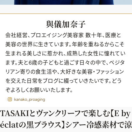
與儀加奈子
会社経営、プロエイジング美容家 数十年、医療と
美容の世界に生きています。年齢を重ねるからこそ
生まれる美しさに惹かれ、成熟した女性に憧れてい
ます。夫と6歳の子どもと過ごす日々の中で、ベジタ
リアン寄りの食生活や、大好きな美容・ファッション
を交えた日常をブログに綴っていきたいです。どう
ぞよろしくお願いいたします。
kanako_proaging
TASAKIとヴァンクリーフで楽しむ【E by
2026年9月号
最新号試し読み
éclatの黒ブラウス】シアー冷感素材で涼
定期購読