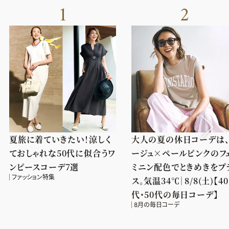
1
2
夏旅に着ていきたい！涼しく
大人の夏の休日コーデは
ておしゃれな50代に似合うワ
ージュ×ペールピンクのフ
ンピースコーデ7選
ミニン配色でときめきをプ
ファッション特集
ス。気温34℃｜8/8(土)【40
代・50代の毎日コーデ】
8月の毎日コーデ