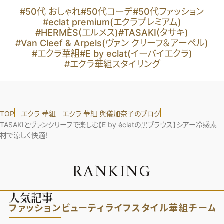
#50代 おしゃれ
#50代コーデ
#50代ファッション
#eclat premium(エクラプレミアム)
#HERMÈS(エルメス)
#TASAKI(タサキ)
#Van Cleef & Arpels(ヴァン クリーフ＆アーペル)
#エクラ華組
#E by eclat(イーバイエクラ)
#エクラ華組スタイリング
TOP
エクラ 華組
エクラ 華組 與儀加奈子のブログ
TASAKIとヴァンクリーフで楽しむ【E by éclatの黒ブラウス】シアー冷感素
材で涼しく快適！
R
A
N
K
I
N
G
人気記事
ファッション
ビューティ
ライフスタイル
華組
チーム