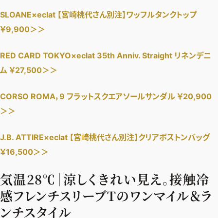
SLOANE×eclat 【宮崎桃代さん別注】ワッフルタンクトップ
デジタル版
￥9,900＞＞
購入
RED CARD TOKYO×eclat 35th Anniv. Straight リネンデニ
SHOPPING
ム ￥27,500＞＞
エクラプレミアム通販
CORSO ROMA，9 フラットスクエアソールサンダル ￥20,900
売れ筋ランキング
＞＞
エクラ掲載品
J.B. ATTIRE×eclat 【宮崎桃代さん別注】クリアボストンバッグ
エクラ限定アイテム
￥16,500＞＞
イーバイエクラ
気温28℃｜涼しくきれい見え。接触冷
FOLLOW US
感フレンチスリーブTのワンマイル＆ラ
ンチスタイル