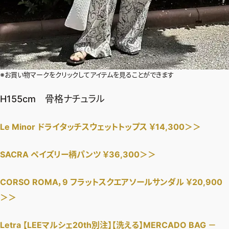
※お買い物マークをクリックしてアイテムを見ることができます
H155cm 骨格ナチュラル
Le Minor ドライタッチスウェットトップス ￥14,300＞＞
SACRA ペイズリー柄パンツ ￥36,300＞＞
CORSO ROMA，9 フラットスクエアソールサンダル ￥20,900
＞＞
Letra 【LEEマルシェ20th別注】【洗える】MERCADO BAG －