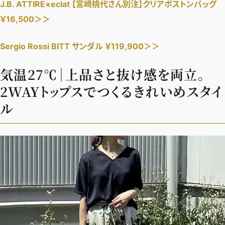
J.B. ATTIRE×eclat 【宮崎桃代さん別注】クリアボストンバッグ
￥16,500＞＞
Sergio Rossi BITT サンダル ￥119,900＞＞
気温27℃｜上品さと抜け感を両立。
2WAYトップスでつくるきれいめスタイ
ル