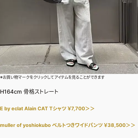
※お買い物マークをクリックしてアイテムを見ることができます
H164cm 骨格ストレート
E by eclat Alain CAT Tシャツ ￥7,700＞＞
muller of yoshiokubo ベルトつきワイドパンツ ￥38,500＞＞