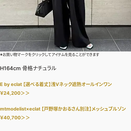
※お買い物マークをクリックしてアイテムを見ることができます
H164cm 骨格ナチュラル
E by eclat 【選べる着丈】浅Vネック遮熱オールインワン
￥24,200＞＞
mtmodelist×eclat 【戸野塚かおるさん別注】メッシュブルゾン
￥40,700＞＞