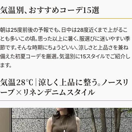
エクラ 華組
車・家電
50代ベストコスメ
気温別、おすすめコーデ15選
ストレッチ・エクササイズ
ゴルフ
チームJマダム
エクラ 華組メンバー一覧
ダイエット
住まい
エクラ 華組ランキング
編集長コラム
チームJマダムメンバー一覧
朝は25度前後の予報でも、日中は28度近くまで上がるこ
50代健康のお悩み
旅行＆グルメ
とも多いこの頃。思った以上に暑く、服選びに迷いやすい季
チームJマダムランキング
占い
あら、素敵☆ 手帖
カルチャー
節です。そんな時期にちょうどいい、涼しさと上品さを兼ね
チームJマダム特集
試し読み
イヴルルド遙華の12星座占い
備えた初夏コーデを厳選。気温別に15スタイルでご紹介し
50代のお悩み
ます。
スペシャル占い
エクラ通販
気温28℃｜涼しく上品に整う。ノースリ
from編集部
エクラプレミアムNEWS
ーブ×リネンデニムスタイル
通販ランキング
インフォメーション
MAGAZINE
デジタルカタログ
プレゼント
エクラプレミアム通販