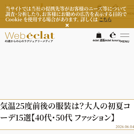
当サイトでは当社の提携先等がお客様のニーズ等について
調査・分析したり、お客様にお勧めの広告を表示する目的で
éclat 通販
éclat luxury
MEN
Cookie を使用する場合があります。 詳しくは
こちら
検
éclat 通販
éclat luxury
MENU
éclatラグジュアリー
ファッション
ラグジュアリーTOPICS
NEOエグゼスタイル
ビューティ
ファッションTOPICS
気温25度前後の服装は？大人の初夏コ
8月の毎日コーデ
ヘルスケア
ヘアスタイル・ヘアケア
ーデ15選【40代・50代 ファッション】
50代なに着てる？
エイジングケア
ライフスタイル
ヘルスケアTOPICS
2026.06.04
ファッション特集
メイク
更年期