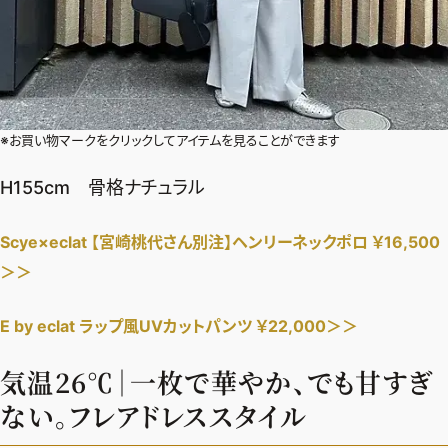
※お買い物マークをクリックしてアイテムを見ることができます
H155cm 骨格ナチュラル
Scye×eclat 【宮崎桃代さん別注】ヘンリーネックポロ ￥16,500
＞＞
E by eclat ラップ風UVカットパンツ ￥22,000＞＞
気温26℃｜一枚で華やか、でも甘すぎ
ない。フレアドレススタイル