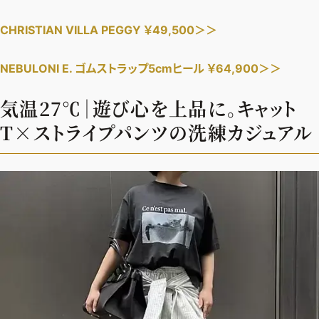
CHRISTIAN VILLA PEGGY ￥49,500＞＞
NEBULONI E. ゴムストラップ5cmヒール ￥64,900＞＞
気温27℃｜遊び心を上品に。キャット
T×ストライプパンツの洗練カジュアル