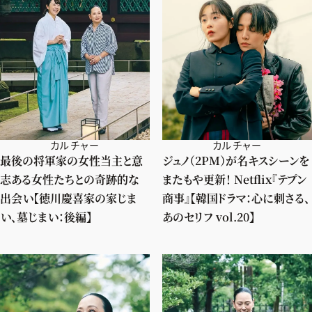
カルチャー
カルチャー
最後の将軍家の女性当主と意
ジュノ（2PM）が名キスシーンを
志ある女性たちとの奇跡的な
またもや更新！ Netflix『テプン
出会い【徳川慶喜家の家じま
商事』【韓国ドラマ：心に刺さる、
い、墓じまい：後編】
あのセリフ vol.20】