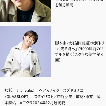
を破る瞬間
脚本家・大石静《前編》大河ドラ
マ「光る君へ」で1000年前のリ
アルを描く【エクラな美学 第8
回】
撮影／ナラ（vale.） ヘア＆メイク／スズキミナコ
（GLASSLOFT） スタイリスト／申谷弘美 取材・原文／岡
本麻佑 ※エクラ2024年12月号掲載