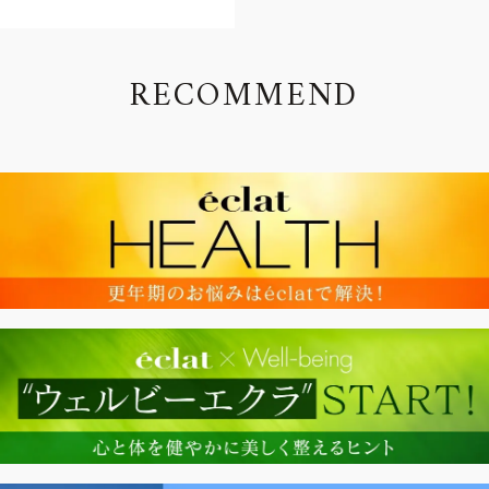
R
E
C
O
M
M
E
N
D