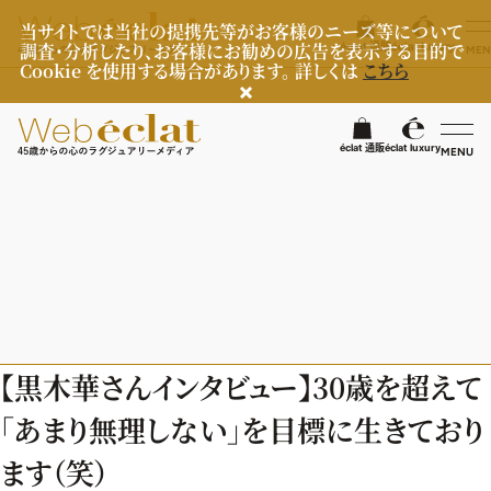
当サイトでは当社の提携先等がお客様のニーズ等について
調査・分析したり、お客様にお勧めの広告を表示する目的で
éclat 通販
éclat luxury
MEN
Cookie を使用する場合があります。 詳しくは
こちら
検
éclat 通販
éclat luxury
MENU
éclatラグジュアリー
ファッション
ラグジュアリーTOPICS
NEOエグゼスタイル
ビューティ
ファッションTOPICS
【黒木華さんインタビュー】30歳を超えて
8月の毎日コーデ
ヘルスケア
ヘアスタイル・ヘアケア
「あまり無理しない」を目標に生きており
50代なに着てる？
エイジングケア
ライフスタイル
ヘルスケアTOPICS
ます（笑）
ファッション特集
メイク
更年期