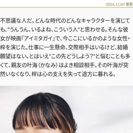
エクラ 華組
車・家電
2024.11.03
更新
50代ベストコスメ
ストレッチ・エクササイズ
ゴルフ
チームJマダム
エクラ 華組メンバー一覧
不思議な人だ。どんな時代のどんなキャラクターを演じて
ダイエット
住まい
エクラ 華組ランキング
編集長コラム
チームJマダムメンバー一覧
も、“うんうん、いるよね、こういう人”と思わせる。そんな彼
50代健康のお悩み
旅行＆グルメ
女が映画『アイミタガイ』で、今ここにいるかのような女性・
チームJマダムランキング
占い
あら、素敵☆ 手帖
カルチャー
梓を演じた。仕事に一生懸命、交際相手はいるけど、結婚
チームJマダム特集
試し読み
イヴルルド遙華の12星座占い
願望はない。とはいえ“この先どうしよう？”と悩むことも多
50代のお悩み
くて、親友の叶海（かなみ）はよき相談相手。その叶海が突
スペシャル占い
エクラ通販
然いなくなり、梓は心の支えを失って途方に暮れる。
from編集部
エクラプレミアムNEWS
通販ランキング
インフォメーション
MAGAZINE
デジタルカタログ
プレゼント
エクラプレミアム通販