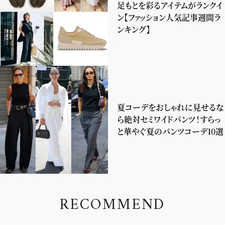
足もとを彩るアイテムがランクイ
ン【ファッション人気記事週間ラ
ンキング】
夏コーデをおしゃれに見せるな
ら絶対セミワイドパンツ！すらっ
と華やぐ夏のパンツコーデ10選
R
E
C
O
M
M
E
N
D