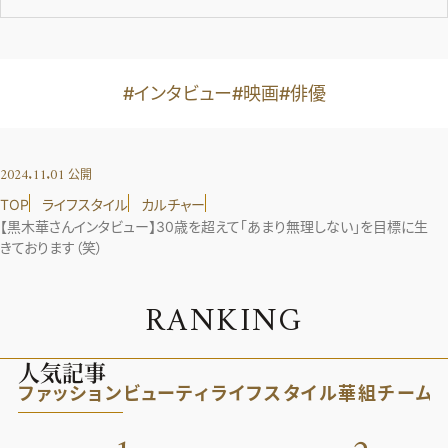
#インタビュー
#映画
#俳優
2024.11.01
公開
TOP
ライフスタイル
カルチャー
【黒木華さんインタビュー】30歳を超えて「あまり無理しない」を目標に生
きております（笑）
R
A
N
K
I
N
G
人気記事
ファッション
ビューティ
ライフスタイル
華組
チーム