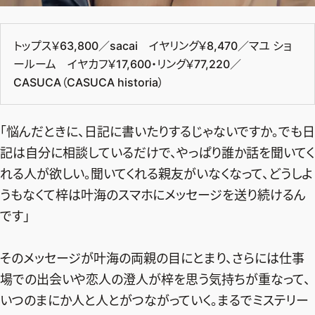
デジタル版
トップス￥63,800／sacai イヤリング￥8,470／マユ ショ
購入
ールーム イヤカフ￥17,600・リング￥77,220／
CASUCA（CASUCA historia）
SHOPPING
エクラプレミアム通販
「悩んだときに、日記に書いたりするじゃないですか。でも日
売れ筋ランキング
記は自分に相談しているだけで、やっぱり誰か話を聞いてく
れる人が欲しい。聞いてくれる親友がいなくなって、どうしよ
エクラ掲載品
うもなくて梓は叶海のスマホにメッセージを送り続けるん
エクラ限定アイテム
です」
イーバイエクラ
そのメッセージが叶海の両親の目にとまり、さらには仕事
FOLLOW US
場での出会いや恋人の澄人が梓を思う気持ちが重なって、
いつのまにか人と人とがつながっていく。まるでミステリー