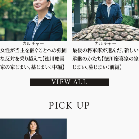
カルチャー
カルチャー
女性が当主を継ぐことへの強固
最後の将軍家が選んだ、新しい
な反対を乗り越えて【徳川慶喜
承継のかたち【徳川慶喜家の家
家の家じまい、墓じまい：中編】
じまい、墓じまい：前編】
VIEW ALL
P
I
C
K
U
P