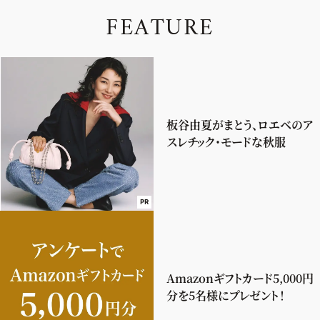
F
E
A
T
U
R
E
板谷由夏がまとう、ロエベのア
スレチック・モードな秋服
PR
Amazonギフトカード5,000円
分を5名様にプレゼント！