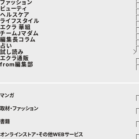
ファッション
ラグジュアリーTOPICS
ビューティ
ファッションTOPICS
ヘルスケア
NEOエグゼスタイル
ヘアスタイル・ヘアケア
ライフスタイル
8月の毎日コーデ
ヘルスケアTOPICS
エクラ 華組
エイジングケア
車・家電
チームJマダム
50代なに着てる？
更年期
エクラ 華組メンバー一覧
編集長コラム
メイク
ゴルフ
ファッション
占い
ファッション特集
ストレッチ・エクササイズ
エクラ 華組ランキング
あら、素敵☆ 手帖
試し読み
50代ベストコスメ
住まい
ビューティ
イヴルルド遙華の12星座占い
エクラ通販
ダイエット
from編集部
旅行＆グルメ
旅行
スペシャル占い
エクラプレミアムNEWS
50代健康のお悩み
インフォメーション
カルチャー
お出かけ
通販ランキング
プレゼント
50代のお悩み
グルメ
デジタルカタログ
マンガ
暮らし
エクラプレミアム通販
取材・ファッション
少年マンガ
インテリア
週刊少年ジャンプ
書籍
ファッション・美容
料理
青年マンガ
ジャンプSQ
Seventeen
少年ジャンプ+
オンラインストア・その他WEBサービス
チームJマダムメンバー一覧
文芸・文庫・総合
芸能・情報・スポーツ
少女マンガ
Vジャンプ