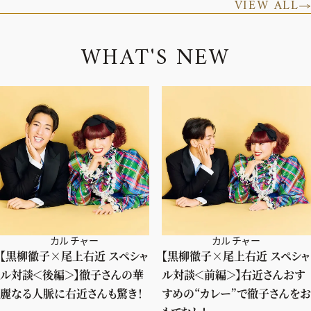
VIEW ALL
W
H
A
T
'
S
N
E
W
カルチャー
カルチャー
【黒柳徹子×尾上右近 スペシャ
【黒柳徹子×尾上右近 スペシャ
ル対談＜後編＞】徹子さんの華
ル対談＜前編＞】右近さんおす
麗なる人脈に右近さんも驚き！
すめの“カレー”で徹子さんをお