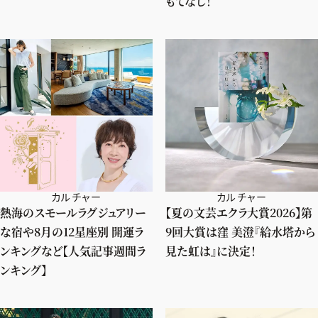
もてなし！
カルチャー
カルチャー
熱海のスモールラグジュアリー
【夏の文芸エクラ大賞2026】第
な宿や8月の12星座別 開運ラ
9回大賞は窪 美澄『給水塔から
ンキングなど【人気記事週間ラ
見た虹は』に決定！
ンキング】