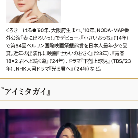
くろき はる●’90年、大阪府生まれ。’10年、NODA・MAP番
外公演『表に出ろいっ！』でデビュー。『小さいおうち』（’14年）
で第64回ベルリン国際映画祭銀熊賞を日本人最年少で受
賞。近年の出演作に映画『せかいのおきく』（’23年）、『青春
18×2 君へと続く道』（’24年）、ドラマ『下剋上球児』（TBS/’23
年）、NHK大河ドラマ『光る君へ』（’24年）など。
『アイミタガイ』