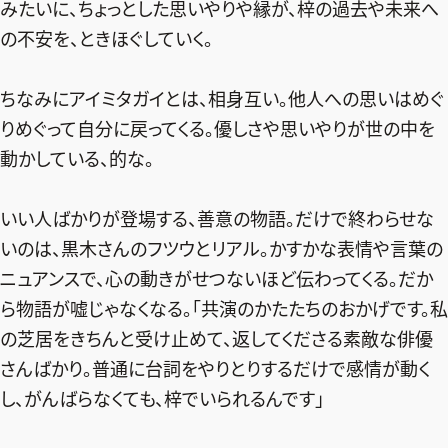
ファッション、ライフスタイル、
みたいに、ちょっとした思いやりや縁が、梓の過去や未来へ
そしてエクラの美意識を、SNSで発信しています。
の不安を、ときほぐしていく。
ちなみにアイミタガイとは、相身互い。他人への思いはめぐ
りめぐって自分に戻ってくる。優しさや思いやりが世の中を
JOIN US
動かしている、的な。
編集部から届くメールマガジン、
いい人ばかりが登場する、善意の物語。だけで終わらせな
会員限定プレゼントや特別イベントへの応募など
いのは、黒木さんのフツウとリアル。かすかな表情や言葉の
特典が満載！
ニュアンスで、心の動きがせつないほど伝わってくる。だか
ら物語が嘘じゃなくなる。「共演のかたたちのおかげです。私
新規会員登録はこちら
の芝居をきちんと受け止めて、返してくださる素敵な俳優
さんばかり。普通に台詞をやりとりするだけで感情が動く
し、がんばらなくても、梓でいられるんです」