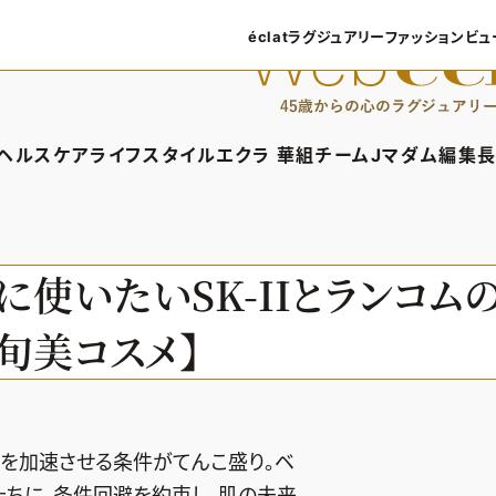
éclatラグジュアリー
ファッション
ビュ
éclatラグジュアリーTOP
ファッショ
ラグジュアリーTOPICS
ファッション
ヘルスケア
ライフスタイル
エクラ 華組
チームJマダム
編集長
NEOエグゼスタイル
8月の毎
ィTOP
ヘルスケアTOP
ライフスタイルTOP
エクラ 華組TOP
チームJマダムTOP
編
50代なに
ファッショ
タイル・ヘアケア
ヘルスケアTOPICS
車・家電
エクラ 華組メンバー一覧
チームJマダムメン
あ
使いたいSK-IIとランコム
ングケア
更年期
ゴルフ
エクラ 華組ランキング
チームJマダムランキ
旬美コスメ】
ストレッチ・エクササイズ
住まい
チームJマダム特集
ベストコスメ
ダイエット
旅行＆グルメ
50代健康のお悩み
カルチャー
50代のお悩み
みを加速させる条件がてんこ盛り。ベ
たちに、条件回避を約束し、肌の未来