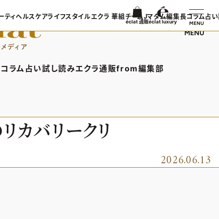
ーティ
ヘルスケア
ライフスタイル
エクラ 華組
チームJマダム
編集長コラム
占い
éclat 通販
éclat luxury
MENU
MENU
ンTOP
ビューティTOP
ヘルスケアTOP
ライフスタイルTOP
エクラ 華組TOP
チームJマダムTOP
編集長コラ
TOPICS
ヘアスタイル・ヘアケア
ヘルスケアTOPICS
車・家電
エクラ 華組メンバー一覧
チームJマダムメンバー一
あら、素敵
コラム
占い
試し読み
エクラ通販
from編集部
日コーデ
エイジングケア
更年期
ゴルフ
エクラ 華組ランキング
チームJマダムランキング
集長コラムTOP
占いTOP
エクラ通販TOP
from編集部TOP
着てる？
メイク
ストレッチ・エクササイズ
住まい
チームJマダム特集
ン特集
50代ベストコスメ
ダイエット
旅行＆グルメ
バー一覧
ら、素敵☆ 手帖
イヴルルド遙華の12星座占い
エクラプレミアムNEWS
インフォメーション
のリカバリークリ
50代健康のお悩み
カルチャー
ング
通販ランキング
プレゼント
50代のお悩み
デジタルカタログ
2026.06.13
エクラプレミアム通販