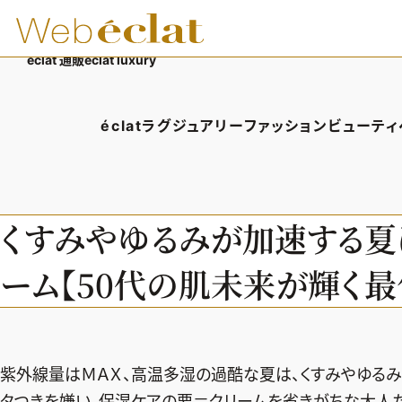
éclat 通販
éclat luxury
éclatラグジュアリー
ファッション
ビューティ
éclatラグジュアリーTOP
ファッションTOP
ビューテ
ラグジュアリーTOPICS
ファッションTOPICS
ヘアス
くすみやゆるみが加速する夏に
NEOエグゼスタイル
8月の毎日コーデ
エイジ
ーム【50代の肌未来が輝く最
50代なに着てる？
メイク
ファッション特集
50代
紫外線量はＭＡＸ、高温多湿の過酷な夏は、くすみやゆる
タつきを嫌い、保湿ケアの要＝クリームを省きがちな大人