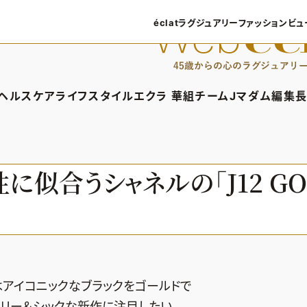
éclatラグジュアリー
ファッション
ビュ
éclatラグジュアリーTOP
ファッショ
ラグジュアリーTOPICS
ファッション
ヘルスケア
ライフスタイル
エクラ 華組
チームJマダム
編集長
NEOエグゼスタイル
8月の毎
ィTOP
ヘルスケアTOP
ライフスタイルTOP
エクラ 華組TOP
チームJマダムTOP
編
50代なに
ファッショ
タイル・ヘアケア
ヘルスケアTOPICS
車・家電
エクラ 華組メンバー一覧
チームJマダムメン
あ
似合うシャネルの「J12 GOL
ングケア
更年期
ゴルフ
エクラ 華組ランキング
チームJマダムランキ
ストレッチ・エクササイズ
住まい
チームJマダム特集
ベストコスメ
ダイエット
旅行＆グルメ
50代健康のお悩み
カルチャー
50代のお悩み
はアイコニックなブラックをゴールドで
ラリー＆シックな新作に注目したい。