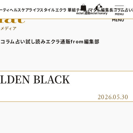
ーティ
ヘルスケア
ライフスタイル
エクラ 華組
チームJマダム
編集長コラム
占い
éclat 通販
éclat luxury
MENU
MENU
ンTOP
ビューティTOP
ヘルスケアTOP
ライフスタイルTOP
エクラ 華組TOP
チームJマダムTOP
編集長コラ
TOPICS
ヘアスタイル・ヘアケア
ヘルスケアTOPICS
車・家電
エクラ 華組メンバー一覧
チームJマダムメンバー一
あら、素敵
コラム
占い
試し読み
エクラ通販
from編集部
日コーデ
エイジングケア
更年期
ゴルフ
エクラ 華組ランキング
チームJマダムランキング
集長コラムTOP
占いTOP
エクラ通販TOP
from編集部TOP
着てる？
メイク
ストレッチ・エクササイズ
住まい
チームJマダム特集
ン特集
50代ベストコスメ
ダイエット
旅行＆グルメ
バー一覧
ら、素敵☆ 手帖
イヴルルド遙華の12星座占い
エクラプレミアムNEWS
インフォメーション
DEN BLACK
50代健康のお悩み
カルチャー
ング
通販ランキング
プレゼント
50代のお悩み
デジタルカタログ
2026.05.30
エクラプレミアム通販