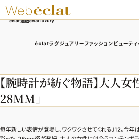
éclat 通販
éclat luxury
éclatラグジュアリー
ファッション
ビューティ
éclatラグジュアリーTOP
ファッションTOP
ビューテ
ラグジュアリーTOPICS
ファッションTOPICS
ヘアス
【腕時計が紡ぐ物語】大人女性に
NEOエグゼスタイル
8月の毎日コーデ
エイジ
28MM」
50代なに着てる？
メイク
ファッション特集
50代
毎年新しい表情が登場し、ワクワクさせてくれるJ12。今年
彩った、28mm径が登場。大人の女性に似合うコンテンポ