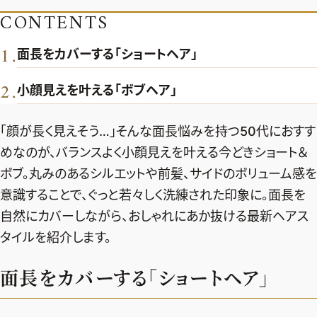
エクラ 華組
車・家電
CONTENTS
50代ベストコスメ
ストレッチ・エクササイズ
ゴルフ
チームJマダム
エクラ 華組メンバー一覧
1
ダイエット
.
面長をカバーする「ショートヘア」
住まい
エクラ 華組ランキング
編集長コラム
チームJマダムメンバー一覧
50代健康のお悩み
旅行＆グルメ
2
.
小顔見えを叶える「ボブヘア」
チームJマダムランキング
占い
あら、素敵☆ 手帖
カルチャー
チームJマダム特集
「顔が長く見えそう…」そんな面長悩みを持つ50代におすす
試し読み
イヴルルド遙華の12星座占い
50代のお悩み
めなのが、バランスよく小顔見えを叶える今どきショート＆
スペシャル占い
エクラ通販
ボブ。丸みのあるシルエットや前髪、サイドのボリューム感を
意識することで、ぐっと若々しく洗練された印象に。面長を
from編集部
エクラプレミアムNEWS
自然にカバーしながら、おしゃれにあか抜ける最新ヘアス
通販ランキング
インフォメーション
タイルを紹介します。
MAGAZINE
デジタルカタログ
プレゼント
面長をカバーする「ショートヘア」
エクラプレミアム通販