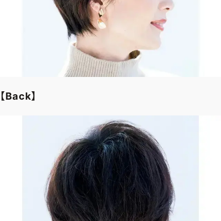
【Back】