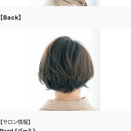
【Back】
【サロン情報】
PearL《パール》