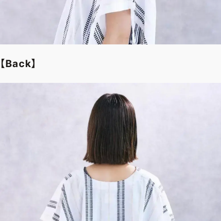
【Back】