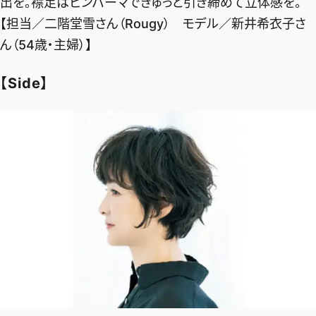
出を。襟足はピンパーマできゅっと引き締めて立体感を。
【担当／二階堂雪さん（Rougy） モデル／新井希衣子さ
ん（54歳・主婦）】
【Side】