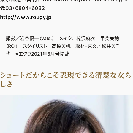
☎︎03・6804・6082
http://www.rougy.jp
撮影／岩谷優一（vale.） メイク／榛沢麻衣 甲斐美穂
（ROI） スタイリスト／高橋美帆 取材・原文／松井美千
代 ※エクラ2021年3月号掲載
ショートだからこそ表現できる清楚な女ら
しさ