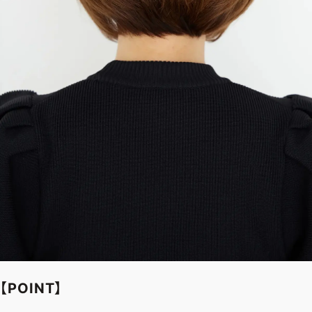
【POINT】