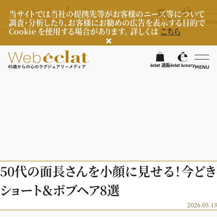
当サイトでは当社の提携先等がお客様のニーズ等について
調査・分析したり、お客様にお勧めの広告を表示する目的で
éclat 通販
éclat luxury
MEN
Cookie を使用する場合があります。 詳しくは
こちら
検
éclat 通販
éclat luxury
MENU
éclatラグジュアリー
ファッション
ラグジュアリーTOPICS
NEOエグゼスタイル
ビューティ
ファッションTOPICS
50代の面長さんを小顔に見せる！今どき
8月の毎日コーデ
ヘルスケア
ヘアスタイル・ヘアケア
ショート＆ボブヘア8選
50代なに着てる？
エイジングケア
ライフスタイル
ヘルスケアTOPICS
2026.05.13
ファッション特集
メイク
更年期