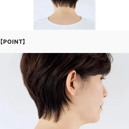
【POINT】