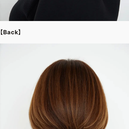
【Back】