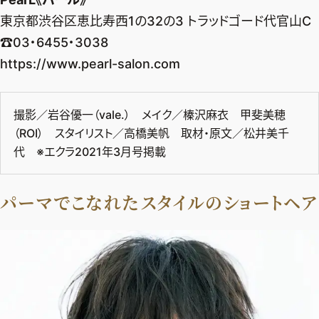
東京都渋谷区恵比寿西1の32の3 トラッドゴード代官山C
☎︎03・6455・3038
https://www.pearl-salon.com
撮影／岩谷優一（vale.） メイク／榛沢麻衣 甲斐美穂
（ROI） スタイリスト／高橋美帆 取材・原文／松井美千
代 ※エクラ2021年3月号掲載
パーマでこなれたスタイルのショートヘア