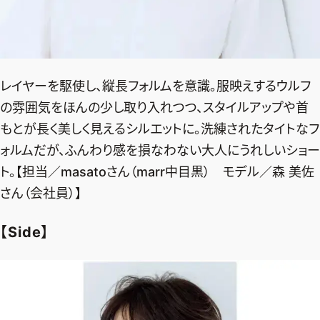
デジタル版
購入
レイヤーを駆使し、縦長フォルムを意識。服映えするウルフ
SHOPPING
の雰囲気をほんの少し取り入れつつ、スタイルアップや首
もとが長く美しく見えるシルエットに。洗練されたタイトなフ
エクラプレミアム通販
ォルムだが、ふんわり感を損なわない大人にうれしいショー
売れ筋ランキング
ト。【担当／masatoさん（marr中目黒） モデル／森 美佐
エクラ掲載品
さん（会社員）】
エクラ限定アイテム
【Side】
イーバイエクラ
FOLLOW US