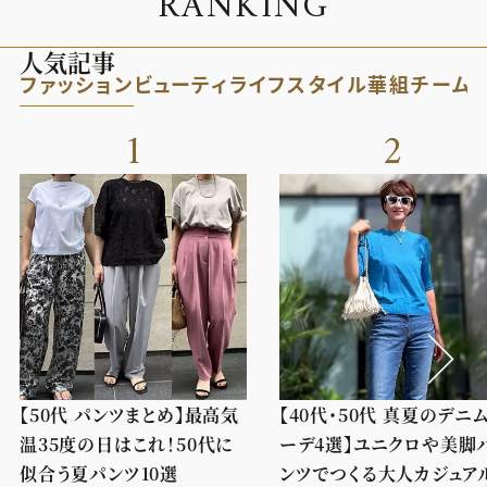
R
A
N
K
I
N
G
人気記事
ファッション
ビューティ
ライフスタイル
華組
チーム
1
2
【50代 パンツまとめ】最高気
【40代・50代 真夏のデニ
温35度の日はこれ！50代に
ーデ4選】ユニクロや美脚
似合う夏パンツ10選
ンツでつくる大人カジュア