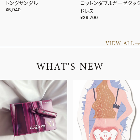
トングサンダル
コットンダブルガーゼタッ
¥5,940
ドレス
¥29,700
VIEW ALL
W
H
A
T
'
S
N
E
W