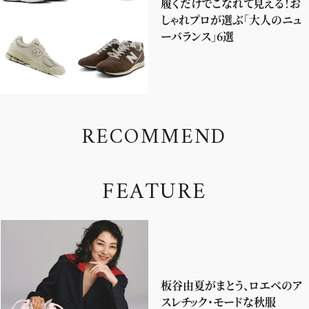
履くだけでこなれて見える！お
しゃれプロが選ぶ「大人のニュ
ーバランス」6選
R
E
C
O
M
M
E
N
D
F
E
A
T
U
R
E
板谷由夏がまとう、ロエベのア
スレチック・モードな秋服