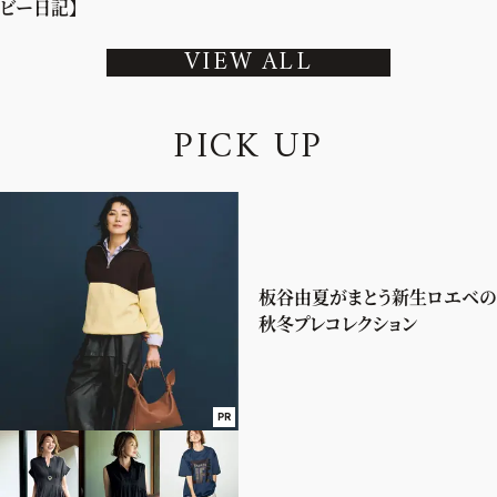
ビー日記】
VIEW ALL
P
I
C
K
U
P
板谷由夏がまとう新生ロエベの
秋冬プレコレクション
PR