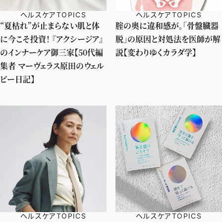
ヘルスケアTOPICS
ヘルスケアTOPICS
“夏枯れ”が止まらない肌と体
腟の奥に違和感が。「骨盤臓器
に今こそ投資！ 『アクシージア』
脱」の原因と対処法を医師が解
のインナーケア御三家【50代編
説【変わりゆくカラダ学】
集者 マーヴェラス原田のウェル
ビー日記】
ヘルスケアTOPICS
ヘルスケアTOPICS