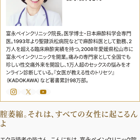
富永ペインクリニック院長。医学博士・日本麻酔科学会専門
医。1993年より聖隷浜松病院などで麻酔科医として勤務、2
万人を超える臨床麻酔実績を持つ。2008年愛媛県松山市に
富永ペインクリニックを開業。痛みの専門家として全国でも
珍しい性交痛外来を開設し、1万人超のセックスの悩みをオ
ンライン診断している。『女医が教える性のトリセツ』
（KADOKAWA）など著書累計98万部。
腟萎縮。それは、すべての女性に起こるん
2026年9月号
よ
最新号試し読み
定期購読
エクラ読者の皆さん、こんにちは。富永ペインクリニック院