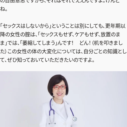
の自由意思ですから、それはそれでええんですよ。けんど
ファッション、ライフスタイル、
そしてエクラの美意識を、SNSで発信しています。
ね。
「セックスはしないから」ということは別にしても、更年期以
降の女性の腟は、「セックスもせず、ケアもせず、放置のま
JOIN US
ま」では、「萎縮してしまう」んです！ どん！（机を叩きまし
た）この女性の体の大変化については、自分ごとの知識とし
編集部から届くメールマガジン、
て、ぜひ知っておいていただきたいのですよ。
会員限定プレゼントや特別イベントへの応募など
特典が満載！
新規会員登録はこちら