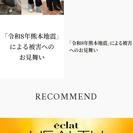
「令和8年熊本地震」による被害
へのお見舞い
R
E
C
O
M
M
E
N
D