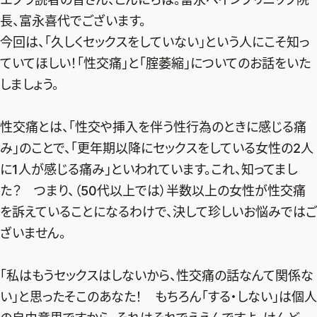
長、富永喜代でございます。
デジタル版
今回は、「久しくセックスをしていない」という人にこそ知っ
購入
ていてほしい！「性交痛」と「腟萎縮」についてのお話をいた
しましょう。
SHOPPING
性交痛とは、「性交や挿入を伴う性行為のときに感じる痛
エクラプレミアム通販
み」のことで、「更年期以降にセックスをしている女性の2人
売れ筋ランキング
に1人が感じる痛み」といわれています。これ、知ってまし
エクラ掲載品
た？ つまり、（50代以上では）半数以上の女性が性交痛
エクラ限定アイテム
を訴えていることになるわけで、決して珍しいお悩みではご
イーバイエクラ
ざいません。
FOLLOW US
「私はもうセックスはしないから、性交痛の話なんて関係な
い」と思ったそこのあなた！ もちろん「する・しない」は個人