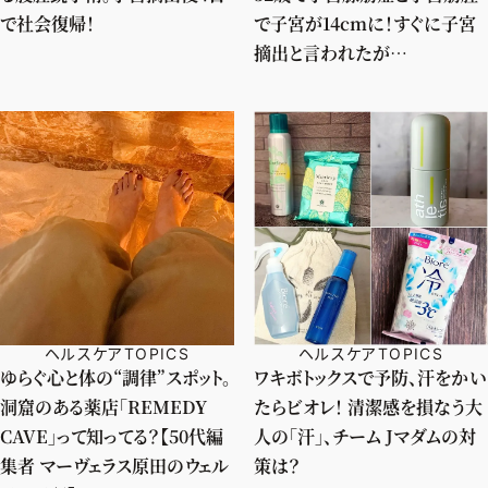
で社会復帰！
で子宮が14cmに！すぐに子宮
摘出と言われたが…
ヘルスケアTOPICS
ヘルスケアTOPICS
ゆらぐ心と体の“調律”スポット。
ワキボトックスで予防、汗をかい
洞窟のある薬店「REMEDY
たらビオレ！ 清潔感を損なう大
CAVE」って知ってる？【50代編
人の「汗」、チーム Jマダムの対
集者 マーヴェラス原田のウェル
策は？