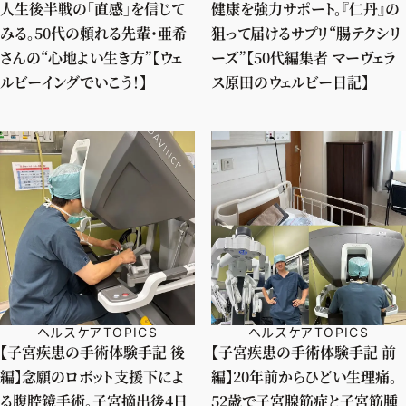
人生後半戦の「直感」を信じて
健康を強力サポート。『仁丹』の
みる。50代の頼れる先輩・亜希
狙って届けるサプリ“腸テクシリ
さんの“心地よい生き方”【ウェ
ーズ”【50代編集者 マーヴェラ
ルビーイングでいこう！】
ス原田のウェルビー日記】
ヘルスケアTOPICS
ヘルスケアTOPICS
【子宮疾患の手術体験手記 後
【子宮疾患の手術体験手記 前
編】念願のロボット支援下によ
編】20年前からひどい生理痛。
る腹腔鏡手術。子宮摘出後4日
52歳で子宮腺筋症と子宮筋腫