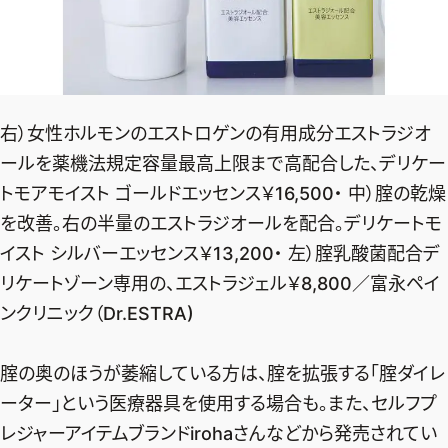
右）女性ホルモンのエストロゲンの有用成分エストラジオ
ールを薬機法規定容量最高上限まで高配合した、デリケー
トモアモイスト ゴールドエッセンス￥16,500・ 中）腟の乾燥
を改善。右の半量のエストラジオールを配合。デリケートモ
イスト シルバーエッセンス￥13,200・ 左）腟乳酸菌配合デ
リケートゾーン専用の、エストラジェル￥8,800／富永ペイ
ンクリニック（Dr.ESTRA)
腟の奥のほうが萎縮している方は、腟を拡張する「腟ダイレ
ーター」という医療器具を使用する場合も。また、セルフプ
レジャーアイテムブランドirohaさんなどから発売されてい