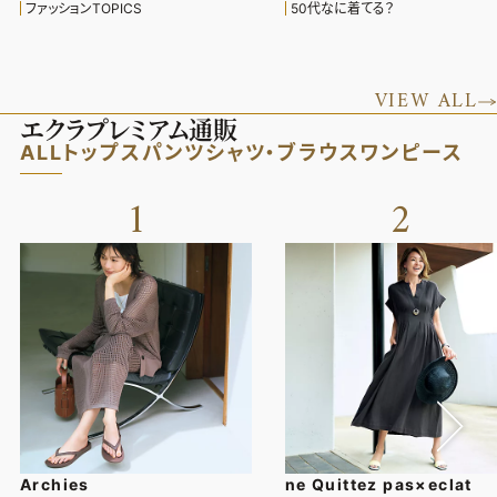
ファッションTOPICS
50代なに着てる？
VIEW ALL
エクラプレミアム通販
ALL
トップス
パンツ
シャツ・ブラウス
ワンピース
1
2
Archies
ne Quittez pas×eclat