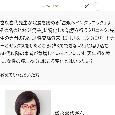
エクラ 華組
車・家電
2026.03.06
50代ベストコスメ
ストレッチ・エクササイズ
ゴルフ
チームJマダム
エクラ 華組メンバー一覧
ダイエット
住まい
エクラ 華組ランキング
富永喜代先生が院長を務める「富永ペインクリニック」は、
編集長コラム
チームJマダムメンバー一覧
50代健康のお悩み
旅行＆グルメ
その名のとおり「痛み」に特化した治療を行うクリニック。先
チームJマダムランキング
占い
あら、素敵☆ 手帖
生の専門のひとつ「性交痛外来」には、「久しぶりにパートナ
カルチャー
チームJマダム特集
ーとセックスをしたところ、痛くてできない！」と駆け込む、
試し読み
イヴルルド遙華の12星座占い
50代のお悩み
50代以降の患者が急増しているといいます。更年期を境
スペシャル占い
エクラ通販
に、女性の腟まわりに起こる変化とはいったい？
from編集部
エクラプレミアムNEWS
教えていただいた方
通販ランキング
インフォメーション
MAGAZINE
デジタルカタログ
プレゼント
エクラプレミアム通販
富永喜代さん