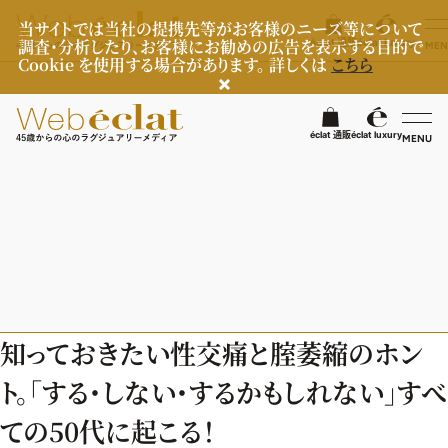
当サイトでは当社の提携先等がお客様のニーズ等について
調査・分析したり、お客様にお勧めの広告を表示する目的で
éclat 通販
éclat luxury
MEN
Cookie を使用する場合があります。 詳しくは
こちら
検
éclat 通販
éclat luxury
MENU
éclatラグジュアリー
ファッション
ラグジュアリーTOPICS
NEOエグゼスタイル
ビューティ
ファッションTOPICS
知っておきたい性交痛と腟萎縮のホン
8月の毎日コーデ
ヘルスケア
ヘアスタイル・ヘアケア
ト。「する・しない・するかもしれない」すべ
50代なに着てる？
エイジングケア
ライフスタイル
ヘルスケアTOPICS
ての50代に起こる！
ファッション特集
メイク
更年期