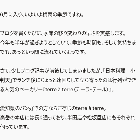
デジタル版
6月に入り、いよいよ梅雨の季節ですね。
購入
ブログを書くたびに、季節の移り変わりの早さを実感します。
SHOPPING
今年も半年が過ぎようとしていて、季節も時間も、そして気持ちま
でも、あっという間に流れていくようです。
エクラプレミアム通販
売れ筋ランキング
さて、少しブログ記事が前後してしまいましたが、「日本料理 小
エクラ掲載品
判天」でランチ後にちょっと遠回りして立ち寄ったのは行列ができ
る人気のベーカリー『terre à terre（テーラ・テール）』。
エクラ限定アイテム
イーバイエクラ
愛知県のパン好きの方ならご存じのterre à terre。
高岳の本店には長く通っており、半田店や松坂屋店にもそれぞれ
FOLLOW US
伺っています。