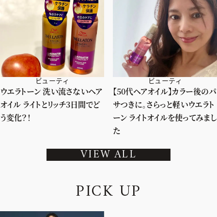
ビューティ
ビューティ
ウエラトーン 洗い流さないヘア
【50代ヘアオイル】カラー後のパ
オイル ライトとリッチ3日間でど
サつきに。さらっと軽いウエラト
う変化？！
ーン ライトオイルを使ってみまし
た
VIEW ALL
P
I
C
K
U
P