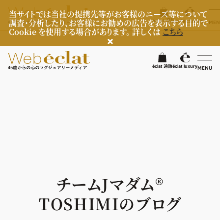
当サイトでは当社の提携先等がお客様のニーズ等について
調査・分析したり、お客様にお勧めの広告を表示する目的で
éclat 通販
éclat luxury
MEN
Cookie を使用する場合があります。 詳しくは
こちら
検
éclat 通販
éclat luxury
MENU
éclatラグジュアリー
ファッション
ラグジュアリーTOPICS
NEOエグゼスタイル
ビューティ
ファッションTOPICS
8月の毎日コーデ
ヘルスケア
ヘアスタイル・ヘアケア
チームJマダム®︎
50代なに着てる？
エイジングケア
ライフスタイル
ヘルスケアTOPICS
TOSHIMIのブログ
ファッション特集
メイク
更年期