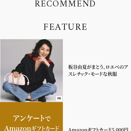
R
E
C
O
M
M
E
N
D
F
E
A
T
U
R
E
板谷由夏がまとう、ロエベのア
スレチック・モードな秋服
PR
Amazonギフトカード5,000円