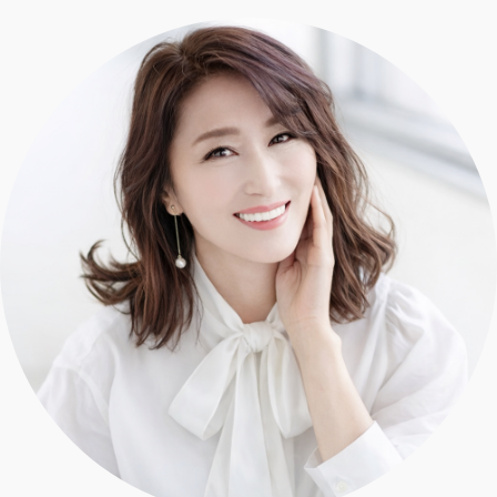
エクラ 華組
車・家電
50代ベストコスメ
ストレッチ・エクササイズ
ゴルフ
チームJマダム
エクラ 華組メンバー一覧
ダイエット
住まい
エクラ 華組ランキング
編集長コラム
チームJマダムメンバー一覧
50代健康のお悩み
旅行＆グルメ
チームJマダムランキング
占い
あら、素敵☆ 手帖
カルチャー
チームJマダム特集
試し読み
イヴルルド遙華の12星座占い
50代のお悩み
スペシャル占い
エクラ通販
from編集部
エクラプレミアムNEWS
通販ランキング
インフォメーション
MAGAZINE
デジタルカタログ
プレゼント
エクラプレミアム通販