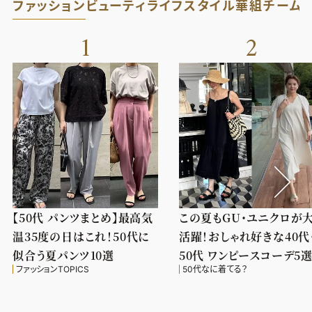
ファッション
ビューティ
ライフスタイル
華組
チーム
1
2
【50代 パンツまとめ】最高気
この夏もGU・ユニクロが
温35度の日はこれ！50代に
活躍！おしゃれ好きな40代
似合う夏パンツ10選
50代 ワンピースコーデ5
ファッションTOPICS
50代なに着てる？