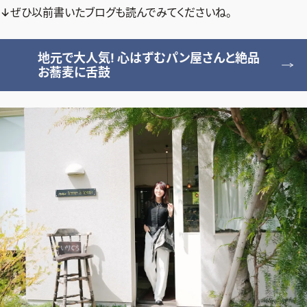
ファッション、ライフスタイル、
↓ぜひ以前書いたブログも読んでみてくださいね。
そしてエクラの美意識を、SNSで発信しています。
地元で大人気! 心はずむパン屋さんと絶品
お蕎麦に舌鼓
JOIN US
編集部から届くメールマガジン、
会員限定プレゼントや特別イベントへの応募など
特典が満載！
新規会員登録はこちら