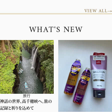
VIEW ALL
W
H
A
T
'
S
N
E
W
旅行
神話の世界、高千穂峡へ。旅の
記録と祈りを込めて