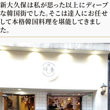
新大久保は私が思った以上にディープ
デジタル版
な韓国街でした。そこは達人にお任せ
購入
して本格韓国料理を堪能してきまし
た。
SHOPPING
エクラプレミアム通販
売れ筋ランキング
エクラ掲載品
エクラ限定アイテム
イーバイエクラ
FOLLOW US