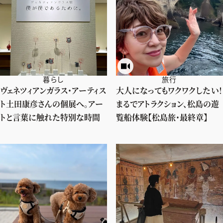
暮らし
旅行
ヴェネツィアンガラス・アーティス
大人になってもワクワクしたい！
ト土田康彦さんの個展へ。アー
まるでアトラクション、松島の遊
トと言葉に触れた特別な時間
覧船体験【松島旅・最終章】