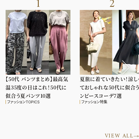
1
2
【50代 パンツまとめ】最高気
夏旅に着ていきたい！涼し
温35度の日はこれ！50代に
ておしゃれな50代に似合
似合う夏パンツ10選
ンピースコーデ7選
ファッションTOPICS
ファッション特集
VIEW ALL