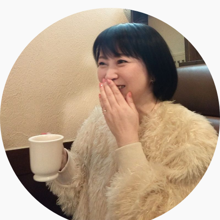
エクラ 華組
車・家電
50代ベストコスメ
ストレッチ・エクササイズ
ゴルフ
チームJマダム
エクラ 華組メンバー一覧
ダイエット
住まい
エクラ 華組ランキング
編集長コラム
チームJマダムメンバー一覧
50代健康のお悩み
旅行＆グルメ
チームJマダムランキング
占い
あら、素敵☆ 手帖
カルチャー
チームJマダム特集
試し読み
イヴルルド遙華の12星座占い
50代のお悩み
スペシャル占い
エクラ通販
from編集部
エクラプレミアムNEWS
通販ランキング
インフォメーション
MAGAZINE
デジタルカタログ
プレゼント
エクラプレミアム通販