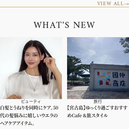
VIEW ALL
W
H
A
T
'
S
N
E
W
ビューティ
旅行
白髪とうねりを同時にケア。50
【宮古島】ゆっくり過ごすおすす
代の髪悩みに嬉しいウエラの
めCafe &旅スタイル
ヘアケアアイテム。