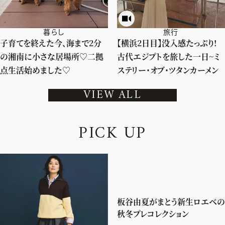
暮らし
旅行
子育てを終えた今、海まで2分
【横浜2日目】没入感たっぷり!
の湘南に小さな居場所♡二拠
古代エジプトを旅した一日~ミ
点生活始めました♡
ステリー・オブ・ツタンカーメン
VIEW ALL
P
I
C
K
U
P
板谷由夏がまとう新生ロエベの
秋冬プレコレクション