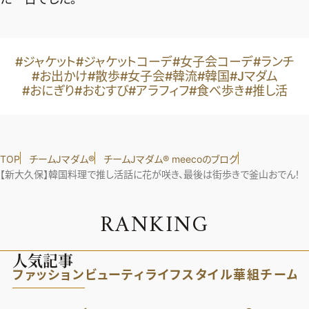
#ジャケット
#ジャケットコーデ
#女子会コーデ
#ランチ
#お出かけ
#散歩
#女子会
#韓流
#韓国
#Jマダム
#おにぎり
#おむすび
#アラフィフ
#食べ歩き
#推し活
TOP
チームJマダム®︎
チームJマダム®︎ meecoのブログ
【新大久保】韓国料理で推し活話に花が咲き、最後は街歩きで釜山おでん！
R
A
N
K
I
N
G
人気記事
ファッション
ビューティ
ライフスタイル
華組
チーム