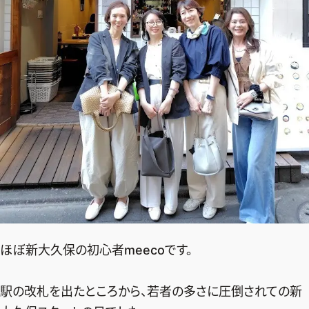
ファッション、ライフスタイル、
そしてエクラの美意識を、SNSで発信しています。
JOIN US
編集部から届くメールマガジン、
会員限定プレゼントや特別イベントへの応募など
特典が満載！
新規会員登録はこちら
ほぼ新大久保の初心者meecoです。
駅の改札を出たところから、若者の多さに圧倒されての新