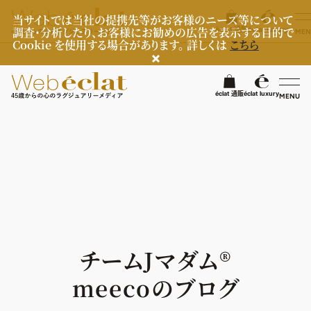
当サイトでは当社の提携先等がお客様のニーズ等について
調査・分析したり、お客様にお勧めの広告を表示する目的で
éclat 通販
éclat luxury
MEN
Cookie を使用する場合があります。 詳しくは
こちら
検
éclat 通販
éclat luxury
MENU
éclatラグジュアリー
ファッション
ラグジュアリーTOPICS
NEOエグゼスタイル
ビューティ
ファッションTOPICS
8月の毎日コーデ
ヘルスケア
ヘアスタイル・ヘアケア
チームJマダム®︎
50代なに着てる？
エイジングケア
ライフスタイル
ヘルスケアTOPICS
meecoのブログ
ファッション特集
メイク
更年期