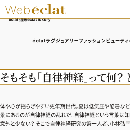
éclat 通販
éclat luxury
éclatラグジュアリー
ファッション
ビューティ
éclatラグジュアリーTOP
ファッションTOP
ビューテ
ラグジュアリーTOPICS
ファッションTOPICS
ヘアス
そもそも「自律神経」って何？
NEOエグゼスタイル
8月の毎日コーデ
エイジ
50代なに着てる？
メイク
ファッション特集
50代
体や心が揺らぎやすい更年期世代。夏は低気圧や酷暑など
景にあるのが自律神経の乱れだ。自律神経という言葉は知
意外と少ない？ そこで自律神経研究の第一人者、小林弘幸