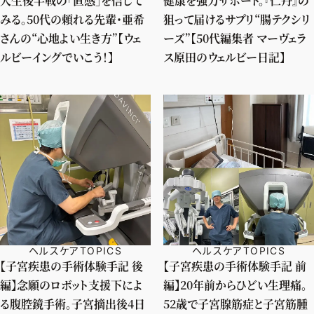
人生後半戦の「直感」を信じて
健康を強力サポート。『仁丹』の
みる。50代の頼れる先輩・亜希
狙って届けるサプリ“腸テクシリ
さんの“心地よい生き方”【ウェ
ーズ”【50代編集者 マーヴェラ
ルビーイングでいこう！】
ス原田のウェルビー日記】
ヘルスケアTOPICS
ヘルスケアTOPICS
【子宮疾患の手術体験手記 後
【子宮疾患の手術体験手記 前
編】念願のロボット支援下によ
編】20年前からひどい生理痛。
る腹腔鏡手術。子宮摘出後4日
52歳で子宮腺筋症と子宮筋腫