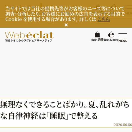
当サイトでは当社の提携先等がお客様のニーズ等について
調査・分析したり、お客様にお勧めの広告を表示する目的で
éclat 通販
éclat luxury
MEN
Cookie を使用する場合があります。 詳しくは
こちら
検
éclat 通販
éclat luxury
MENU
éclatラグジュアリー
ファッション
ラグジュアリーTOPICS
NEOエグゼスタイル
ビューティ
ファッションTOPICS
無理なくできることばかり。夏、乱れがち
8月の毎日コーデ
ヘルスケア
ヘアスタイル・ヘアケア
な自律神経は「睡眠」で整える
50代なに着てる？
エイジングケア
ライフスタイル
ヘルスケアTOPICS
2026.06.06
ファッション特集
メイク
更年期