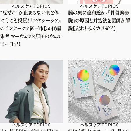
ヘルスケアTOPICS
ヘルスケアTOPICS
“夏枯れ”が止まらない肌と体
腟の奥に違和感が。「骨盤臓器
に今こそ投資！ 『アクシージア』
脱」の原因と対処法を医師が解
のインナーケア御三家【50代編
説【変わりゆくカラダ学】
集者 マーヴェラス原田のウェル
ビー日記】
ヘルスケアTOPICS
ヘルスケアTOPICS