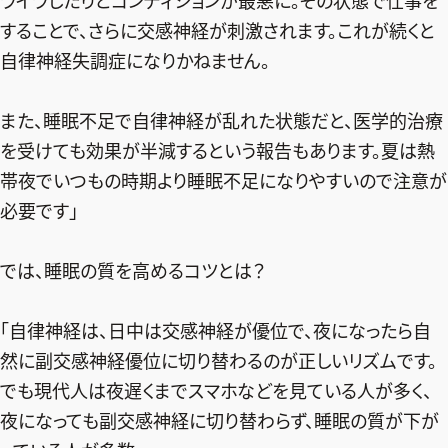
ライラしたりとコンディションが最悪に。その状態で仕事を
することで、さらに交感神経が刺激されます。これが続くと
デジタル版
自律神経失調症になりかねません。
購入
また、睡眠不足で自律神経が乱れた状態だと、医学的治療
SHOPPING
を受けても効果が半減するという報告もあります。夏は熱
帯夜でいつもの時期より睡眠不足になりやすいので注意が
エクラプレミアム通販
必要です」
売れ筋ランキング
エクラ掲載品
では、睡眠の質を高めるコツとは？
エクラ限定アイテム
イーバイエクラ
「自律神経は、日中は交感神経が優位で、夜になったら自
然に副交感神経優位に切り替わるのが正しいリズムです。
FOLLOW US
でも現代人は夜遅くまでスマホなどを見ている人が多く、
夜になっても副交感神経に切り替わらず、睡眠の質が下が