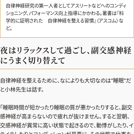
自律神経研究の第一人者としてアスリートなどへのコンディ
ショニング、パフォーマンス向上指導にかかわる。著書は『科
学的に証明された 自律神経を整える習慣』（アスコム）な
ど。
夜はリラックスして過ごし、副交感神経
にうまく切り替えて
自律神経を整えるために、なによりも大切なのは“睡眠”だ
と小林先生は話す。
「睡眠時間が短かったり睡眠の質が悪かったりすると、副交
2026年9月号
感神経が高まらないので疲れが抜けません。すると翌朝、
最新号試し読み
交感神経が異常に高い状態で起きるので、動悸がしたり、イ
定期購読