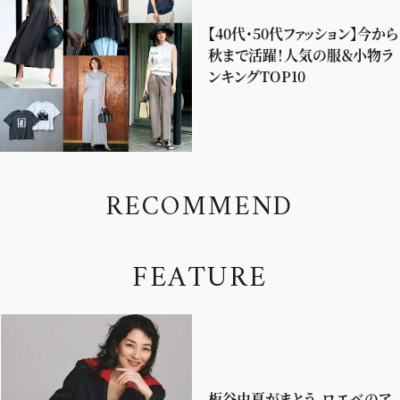
【40代・50代ファッション】今から
秋まで活躍！人気の服＆小物ラ
ンキングTOP10
R
E
C
O
M
M
E
N
D
F
E
A
T
U
R
E
板谷由夏がまとう、ロエベのア