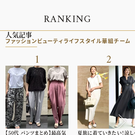
R
A
N
K
I
N
G
人気記事
ファッション
ビューティ
ライフスタイル
華組
チーム
1
2
【50代 パンツまとめ】最高気
夏旅に着ていきたい！涼し