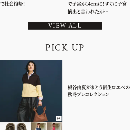
で社会復帰！
で子宮が14cmに！すぐに子宮
摘出と言われたが…
VIEW ALL
P
I
C
K
U
P
板谷由夏がまとう新生ロエベの
秋冬プレコレクション
PR