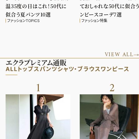
温35度の日はこれ！50代に
ておしゃれな50代に似合
似合う夏パンツ10選
ンピースコーデ7選
ファッションTOPICS
ファッション特集
VIEW ALL
エクラプレミアム通販
ALL
トップス
パンツ
シャツ・ブラウス
ワンピース
1
2