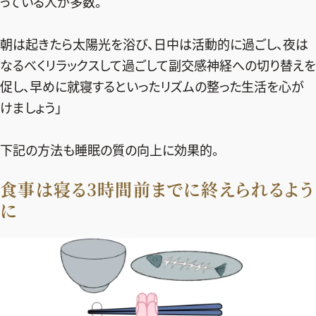
っている人が多数。
ファッション、ライフスタイル、
そしてエクラの美意識を、SNSで発信しています。
朝は起きたら太陽光を浴び、日中は活動的に過ごし、夜は
なるべくリラックスして過ごして副交感神経への切り替えを
促し、早めに就寝するといったリズムの整った生活を心が
JOIN US
けましょう」
編集部から届くメールマガジン、
下記の方法も睡眠の質の向上に効果的。
会員限定プレゼントや特別イベントへの応募など
特典が満載！
食事は寝る3時間前までに終えられるよう
に
新規会員登録はこちら