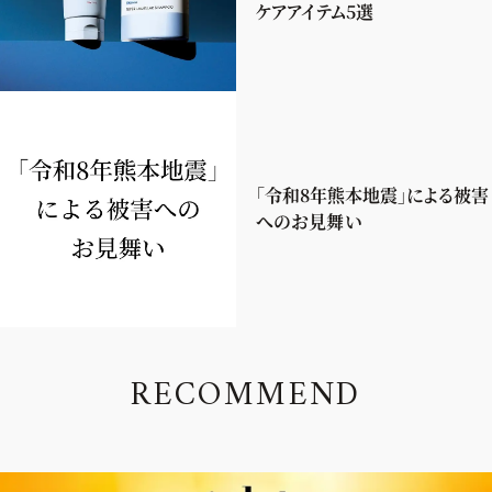
ケアアイテム5選
「令和8年熊本地震」による被害
へのお見舞い
R
E
C
O
M
M
E
N
D