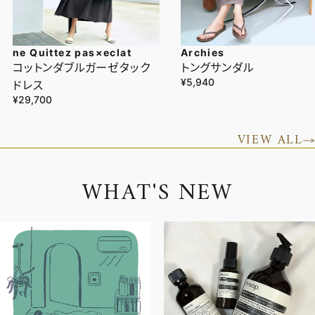
ne Quittez pas×eclat
Archies
コットンダブルガーゼタック
トングサンダル
¥5,940
ドレス
¥29,700
VIEW ALL
W
H
A
T
'
S
N
E
W