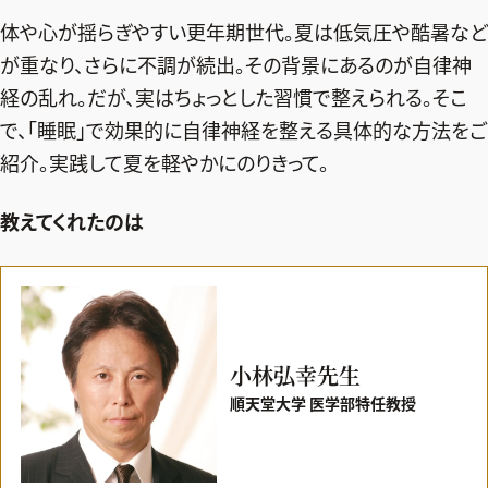
エクラ 華組
車・家電
50代ベストコスメ
体や心が揺らぎやすい更年期世代。夏は低気圧や酷暑など
ストレッチ・エクササイズ
ゴルフ
チームJマダム
エクラ 華組メンバー一覧
が重なり、さらに不調が続出。その背景にあるのが自律神
ダイエット
住まい
エクラ 華組ランキング
経の乱れ。だが、実はちょっとした習慣で整えられる。そこ
編集長コラム
チームJマダムメンバー一覧
50代健康のお悩み
旅行＆グルメ
で、「睡眠」で効果的に自律神経を整える具体的な方法をご
チームJマダムランキング
占い
あら、素敵☆ 手帖
紹介。実践して夏を軽やかにのりきって。
カルチャー
チームJマダム特集
試し読み
イヴルルド遙華の12星座占い
50代のお悩み
教えてくれたのは
スペシャル占い
エクラ通販
from編集部
エクラプレミアムNEWS
通販ランキング
インフォメーション
小林弘幸先生
MAGAZINE
デジタルカタログ
プレゼント
順天堂大学 医学部特任教授
エクラプレミアム通販