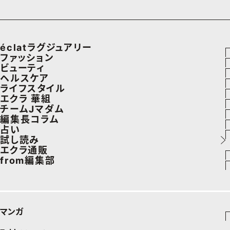
éclatラグジュアリー
ファッション
ラグジュアリーTOPICS
ビューティ
ファッションTOPICS
ヘルスケア
NEOエグゼスタイル
ヘアスタイル・ヘアケア
ライフスタイル
8月の毎日コーデ
ヘルスケアTOPICS
エクラ 華組
エイジングケア
車・家電
チームJマダム
50代なに着てる？
更年期
エクラ 華組メンバー一覧
編集長コラム
メイク
ゴルフ
ファッション
占い
ファッション特集
ストレッチ・エクササイズ
エクラ 華組ランキング
あら、素敵☆ 手帖
試し読み
50代ベストコスメ
住まい
ビューティ
イヴルルド遙華の12星座占い
エクラ通販
ダイエット
from編集部
旅行＆グルメ
旅行
スペシャル占い
エクラプレミアムNEWS
50代健康のお悩み
インフォメーション
カルチャー
お出かけ
通販ランキング
プレゼント
50代のお悩み
グルメ
デジタルカタログ
マンガ
暮らし
エクラプレミアム通販