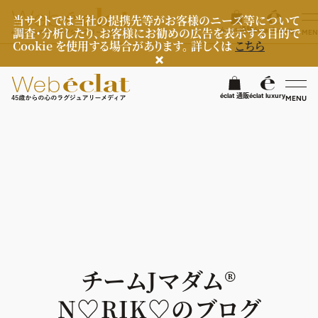
当サイトでは当社の提携先等がお客様のニーズ等について
調査・分析したり、お客様にお勧めの広告を表示する目的で
éclat 通販
éclat luxury
MEN
Cookie を使用する場合があります。 詳しくは
こちら
検
éclat 通販
éclat luxury
MENU
éclatラグジュアリー
ファッション
ラグジュアリーTOPICS
NEOエグゼスタイル
ビューティ
ファッションTOPICS
8月の毎日コーデ
ヘルスケア
ヘアスタイル・ヘアケア
チームJマダム®︎
50代なに着てる？
エイジングケア
ライフスタイル
ヘルスケアTOPICS
N♡RIK♡のブログ
ファッション特集
メイク
更年期