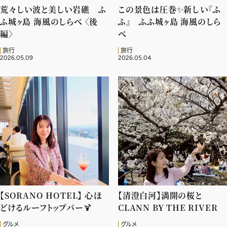
荒々しい波と美しい岩礁 ふ
この景色は圧巻✨️新しい『ふ
ふ城ヶ島 海風のしらべ 〈後
ふ』 ふふ城ヶ島 海風のしら
編〉
べ
旅行
旅行
2026.05.09
2026.05.04
【SORANO HOTEL】 心ほ
【清澄白河】満開の桜と
どけるルーフトップバー🍹
CLANN BY THE RIVER
グルメ
グルメ