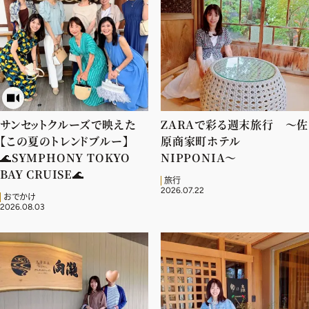
デジタル版
購入
SHOPPING
サンセットクルーズで映えた
ZARAで彩る週末旅行 〜佐
エクラプレミアム通販
【この夏のトレンドブルー】
原商家町ホテル
売れ筋ランキング
🌊SYMPHONY TOKYO
NIPPONIA〜
BAY CRUISE🌊
エクラ掲載品
旅行
2026.07.22
おでかけ
エクラ限定アイテム
2026.08.03
イーバイエクラ
FOLLOW US