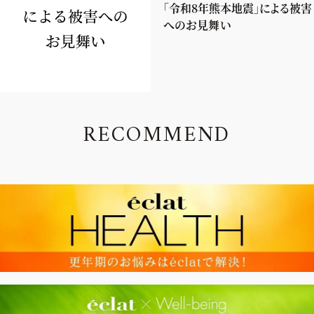
「令和8年熊本地震」による被害
へのお見舞い
R
E
C
O
M
M
E
N
D