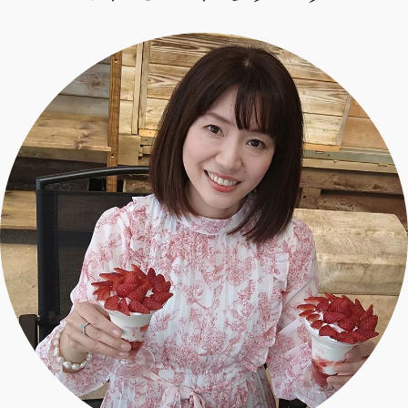
エクラ 華組
車・家電
50代ベストコスメ
ストレッチ・エクササイズ
ゴルフ
チームJマダム
エクラ 華組メンバー一覧
ダイエット
住まい
エクラ 華組ランキング
編集長コラム
チームJマダムメンバー一覧
50代健康のお悩み
旅行＆グルメ
チームJマダムランキング
占い
あら、素敵☆ 手帖
カルチャー
チームJマダム特集
試し読み
イヴルルド遙華の12星座占い
50代のお悩み
スペシャル占い
エクラ通販
from編集部
エクラプレミアムNEWS
通販ランキング
インフォメーション
MAGAZINE
デジタルカタログ
プレゼント
エクラプレミアム通販