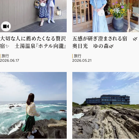
ファッション、ライフスタイル、
そしてエクラの美意識を、SNSで発信しています。
大切な人に薦めたくなる贅沢
五感が研ぎ澄まされる宿 🌿
JOIN US
宿✨ 土湯温泉『ホテル向瀧』
奥日光 ゆの森🌿
旅行
旅行
2026.06.17
2026.05.21
編集部から届くメールマガジン、
会員限定プレゼントや特別イベントへの応募など
特典が満載！
新規会員登録はこちら