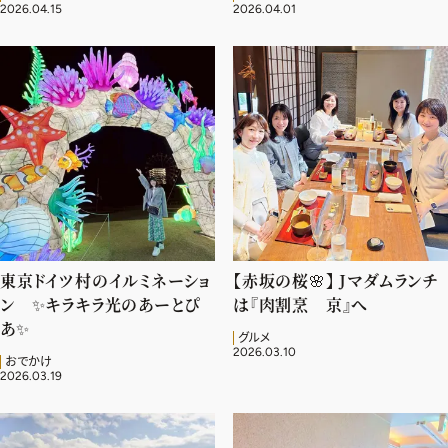
2026.04.15
2026.04.01
東京ドイツ村のイルミネーショ
【赤坂の桜🌸】 Jマダムランチ
ン ✨️キラキラ光のあーとぴ
は『肉割烹 京』へ
あ✨️
グルメ
2026.03.10
おでかけ
2026.03.19