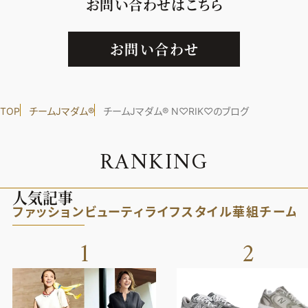
お問い合わせはこちら
お問い合わせ
TOP
チームJマダム®︎
チームJマダム®︎ N♡RIK♡のブログ
R
A
N
K
I
N
G
人気記事
ファッション
ビューティ
ライフスタイル
華組
チーム
1
2