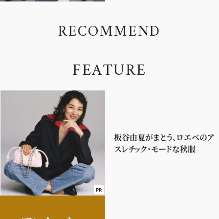
R
E
C
O
M
M
E
N
D
F
E
A
T
U
R
E
板谷由夏がまとう、ロエベのア
スレチック・モードな秋服
PR