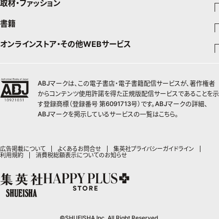
取材・ファッション
少年マンガ
インテリア
週刊少年ジャンプ
書籍
ファッション・美容
料理
青年マンガ
ジャンプSQ
Seventeen
少年ジャンプ+
オンラインストア・その他WEBサービス
チームJマダムメンバー一覧
文芸・文庫・総合
芸能・情報・スポーツ
少女マンガ
Vジャンプ
non-no
ジャンプTOON
チームJマダムランキング
すばる
Myojo
最強ジャンプ
ジャンプTOON
オンラインストア
学芸・ノンフィクション・新書
女性マンガ
BAILA
ZEBRACK
小説すばる
週プレNEWS
チームJマダム特集
少年ジャンプ+
ZEBRACK
OTO
1日5分で、明日は変わる よみタイ yomitai
ABJマークは、この電子書店・電子書籍配信サービスが、著作権者
MAQUIA
S-MANGA
ジャンプTOON
その他WEBサービス
ライトノベル・ノベライズ
集英社 文芸ステーション
週プレ グラジャパ!
ジャンプTOON
S-MANGA
からコンテンツ使用許諾を得た正規版配信サービスであることを示
SHUEISHA MANGA-ART HERITAGE
集英社学芸部 - 学芸・ノンフィクション
SPUR
集英社ジャンプリミックス
ZEBRACK
集英社アドナビ
す登録商標（登録番号 第6091713号）です。ABJマークの詳細、
web 集英社文庫
集英社オレンジ文庫
Sportiva
ZEBRACK
集英社コミック文庫
キッズ
ジャンプキャラクターズストア
集英社ビジネス書
LEE
ABJマークを掲示しているサービスの一覧は
こちら
。
集英社コミック文庫
S-MANGA
集英社エディターズ・ラボ
青春と読書
JUMP j-BOOKS
パラスポ
ジャンプルーキー！
りぼん
HAPPY PLUS STORE
集英社新書
集英社みらい文庫
eclat
週刊ヤングジャンプ
集英社コミック文庫
アジア人物史
ダッシュエックス文庫公式サイト
S-MANGA
マーガレット
SHUEISHA VOX
集英社新書プラス - 知の水先案内人
集英社の児童図書 S-KIDS.LAND
T JAPAN
ヤングジャンプ定期購読デジタル
マンガMee公式サイト
集英社Webマガジン コバルト
広告掲載について
よくあるお問合せ
集英社プライバシーガイドライン
集英社ジャンプリミックス
別冊マーガレット
LEEマルシェ
利用規約
消費税総額表示についてのお知らせ
kotoba
HAPPY PLUS ONE
ヤンジャン！
リマコミ
シフォン文庫
集英社コミック文庫
マンガMee公式サイト
SHOP Marisol
e!集英社
MEN'S NON-NO
となりのヤングジャンプ
マンガMeets
リマコミ
eclat premium
情報・知識＆オピニオン imidas
UOMO
グランドジャンプ
Cookie
マンガMeets
mirabella
集英社オンライン
ウルトラジャンプ
Cocohana
mirabella homme
office YOU
©SHUEISHA Inc. All Right Reserved.