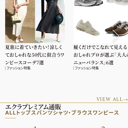
夏旅に着ていきたい！涼しく
履くだけでこなれて見える
ておしゃれな50代に似合うワ
おしゃれプロが選ぶ「大人
ンピースコーデ7選
ニューバランス」6選
ファッション特集
ファッション特集
VIEW ALL
エクラプレミアム通販
ALL
トップス
パンツ
シャツ・ブラウス
ワンピース