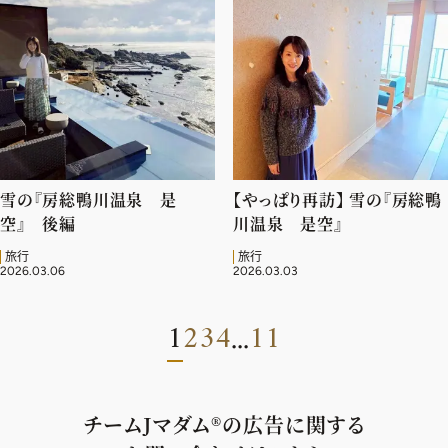
雪の『房総鴨川温泉 是
【やっぱり再訪】 雪の『房総鴨
空』 後編
川温泉 是空』
旅行
旅行
2026.03.06
2026.03.03
1
2
3
4
11
...
チームJマダム®︎の広告に関する