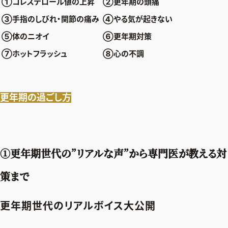
①コレステロール値の上昇
②更年期の頭痛
③手指のしびれ・関節の痛み
④やる気が起きない
⑤体のニオイ
⑥更年期対策
⑦ホットフラッシュ
⑧心の不調
更年期の過ごし方
①更年期世代の”リアルな声”から専門医が教える対
策まで
2026年9月号
更年期世代のリアルボイス大公開
最新号試し読み
定期購読