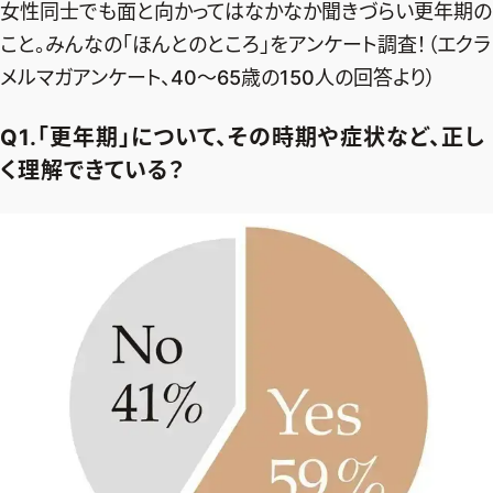
女性同士でも面と向かってはなかなか聞きづらい更年期の
デジタル版
こと。みんなの「ほんとのところ」をアンケート調査！（エクラ
購入
メルマガアンケート、40～65歳の150人の回答より）
Q1.「更年期」について、その時期や症状など、正し
SHOPPING
く理解できている？
エクラプレミアム通販
売れ筋ランキング
エクラ掲載品
エクラ限定アイテム
イーバイエクラ
FOLLOW US