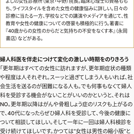
よしの女性診療所（東京・中野）院長。臨床心理士の資格もも
ち、ライフスタイルを含めた女性の健康悩みに詳しい。日々の
診療に当たる一方、学校などでの講演やメディアを通じて、性
教育や女性の健康についての啓蒙も積極的に行う。著書に
『40歳からの女性のからだと気持ちの不安をなくす本』（永岡
書店）などがある。
婦人科医を伴走につけて変化の激しい時期をのりきろう
「更年期はすべての女性に訪れますが、更年期症状の種類
や程度は人それぞれ。スーッと過ぎてしまう人もいれば、社
会生活を送るのが困難になる人も。でも何事もなくて婦人
科を受診する機会がないことがいいのかというと、それは
NO。更年期以降はがんや骨粗しょう症のリスクも上がるの
で、40代になったらぜひ婦人科を受診して、今後の健康に
ついて相談してほしい。そして一年に一回は婦人科検診を
受け続けてほしいです。かつては“女性は男性の縮小版”と