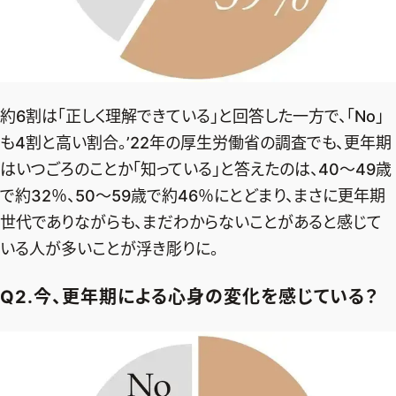
ファッション、ライフスタイル、
そしてエクラの美意識を、SNSで発信しています。
約6割は「正しく理解できている」と回答した一方で、「No」
JOIN US
も4割と高い割合。’22年の厚生労働省の調査でも、更年期
はいつごろのことか「知っている」と答えたのは、40～49歳
編集部から届くメールマガジン、
で約32％、50～59歳で約46％にとどまり、まさに更年期
会員限定プレゼントや特別イベントへの応募など
世代でありながらも、まだわからないことがあると感じて
特典が満載！
いる人が多いことが浮き彫りに。
新規会員登録はこちら
Q2.今、更年期による心身の変化を感じている？