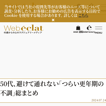
当サイトでは当社の提携先等がお客様のニーズ等について
調査・分析したり、お客様にお勧めの広告を表示する目的で
éclat 通販
éclat luxury
MEN
Cookie を使用する場合があります。 詳しくは
こちら
検
éclat 通販
éclat luxury
MENU
éclatラグジュアリー
ファッション
ラグジュアリーTOPICS
NEOエグゼスタイル
ビューティ
ファッションTOPICS
50代、避けて通れない「つらい更年期の
8月の毎日コーデ
ヘルスケア
ヘアスタイル・ヘアケア
不調」総まとめ
50代なに着てる？
エイジングケア
ライフスタイル
ヘルスケアTOPICS
2024.07.24
ファッション特集
メイク
更年期