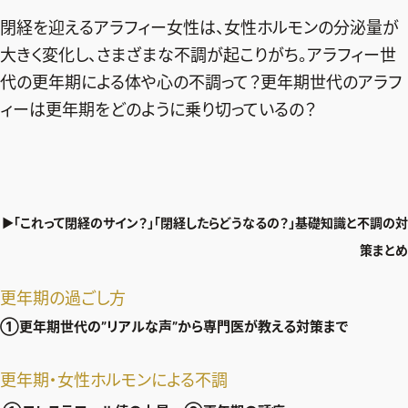
エクラ 華組
車・家電
50代ベストコスメ
閉経を迎えるアラフィー女性は、女性ホルモンの分泌量が
ストレッチ・エクササイズ
ゴルフ
チームJマダム
エクラ 華組メンバー一覧
大きく変化し、さまざまな不調が起こりがち。アラフィー世
ダイエット
住まい
エクラ 華組ランキング
代の更年期による体や心の不調って？更年期世代のアラフ
編集長コラム
チームJマダムメンバー一覧
50代健康のお悩み
旅行＆グルメ
ィーは更年期をどのように乗り切っているの？
チームJマダムランキング
占い
あら、素敵☆ 手帖
カルチャー
チームJマダム特集
試し読み
イヴルルド遙華の12星座占い
50代のお悩み
スペシャル占い
エクラ通販
▶「これって閉経のサイン？」「閉経したらどうなるの？」基礎知識と不調の対
策まとめ
from編集部
エクラプレミアムNEWS
通販ランキング
更年期の過ごし方
インフォメーション
MAGAZINE
①更年期世代の”リアルな声”から専門医が教える対策まで
デジタルカタログ
プレゼント
エクラプレミアム通販
更年期・女性ホルモンによる不調